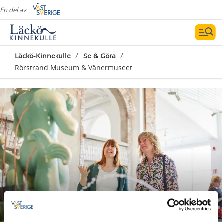
En del av
/
/
Läckö-Kinnekulle
Se & Göra
Rörstrand Museum & Vänermuseet
Rörstrand Museum