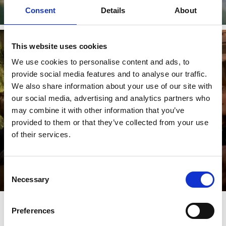
Consent
Details
About
Läs mer
This website uses cookies
We use cookies to personalise content and ads, to
provide social media features and to analyse our traffic.
We also share information about your use of our site with
our social media, advertising and analytics partners who
may combine it with other information that you’ve
provided to them or that they’ve collected from your use
of their services.
Vänermuseet
Consent
Necessary
Läs mer
Selection
Preferences
Senast uppdaterad:
28 juli 2026