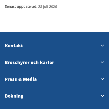
Senast uppdaterad:
28 juli 2026
Kontakt
Turistinformation
Broschyrer och kartor
Destination Läckö-Kinnekulle AB
Turistbroschyr 2026
Press & Media
InfoPoints - bemannad turistinformation
Besökskarta
Pressrum på MyNewsDesk
Bokning
Företagsportal
Kinnekulle MTB- och vandringledskarta
Nyhetsbrev