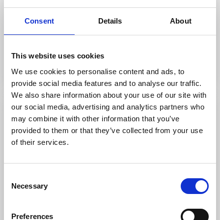
För hunden:
Vattenskål. Ägarna har själva hund så
Consent
Details
About
ställ frågor vid behov.
This website uses cookies
Handens hus
We use cookies to personalise content and ads, to
provide social media features and to analyse our traffic.
We also share information about your use of our site with
our social media, advertising and analytics partners who
may combine it with other information that you’ve
provided to them or that they’ve collected from your use
of their services.
Consent
Necessary
Selection
Lilla bageriet i Lidköping
Preferences