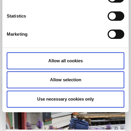
Lidköping
Välkomna till Lilla Bageriet, ett mysigt café i centrala
Statistics
Lidköping med hembakat fika.
För hunden:
Vattenskål
Marketing
Lilla bageriet i
Lidköping
Allow all cookies
Allow selection
Use necessary cookies only