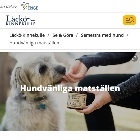
En del av
/
/
/
Läckö-Kinnekulle
Se & Göra
Semestra med hund
Hundvänliga matställen
Hundvänliga matställen