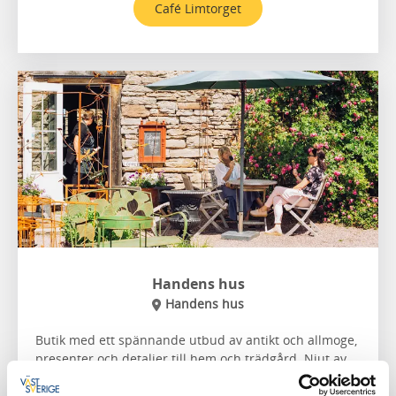
Café Limtorget
Handens hus
Handens hus
Butik med ett spännande utbud av antikt och allmoge,
presenter och detaljer till hem och trädgård. Njut av
en god fika i den ljuvliga trädgårdsmiljön. Hunden får
följa med både inomhus och utomhus.