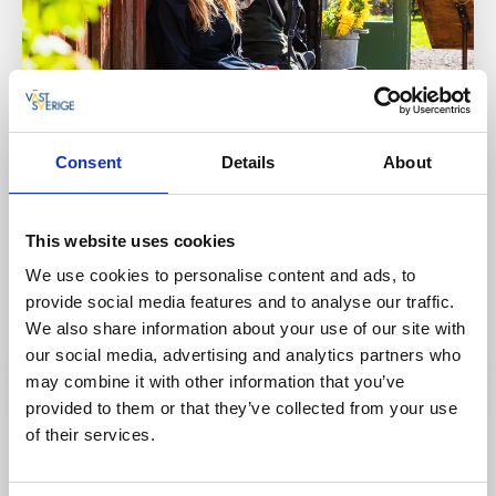
Consent
Details
About
Vandra
Kinnekulleleden på två dagar med ordnat
This website uses cookies
boende
We use cookies to personalise content and ads, to
Turförslag för dig som vill vandra Kinnekulleleden på
provide social media features and to analyse our traffic.
två dagar med boende på B&B/ vandrarhem.
We also share information about your use of our site with
Läs mer
our social media, advertising and analytics partners who
may combine it with other information that you’ve
provided to them or that they’ve collected from your use
of their services.