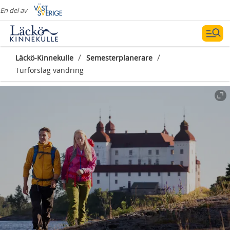
En del av
/
/
Läckö-Kinnekulle
Semesterplanerare
Turförslag vandring