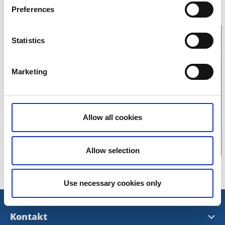
Telefon:
0104414360
Preferences
E-post:
Skicka E-post
Hemsida:
Till hemsida
Statistics
Marketing
Klicka för att visa
karta
Allow all cookies
Allow selection
Use necessary cookies only
Kontakt