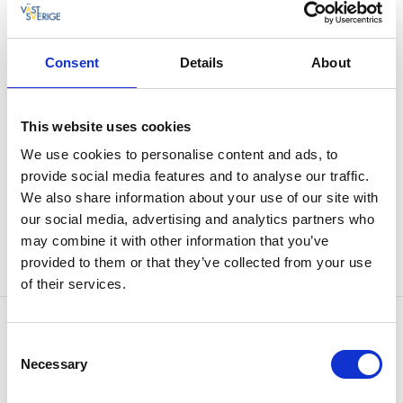
Här kan du se utställningar, gå på kurser, söka i
biblioteket, botanisera i butiken och få personlig
rådgivning.
Consent
Details
About
Vi utvecklar och förmedlar kunskap om slöjd och
byggnadsvård – både som kulturarv och
näringsverksamhet. Utgångspunkten är traditionella,
This website uses cookies
sunda och hållbara material som har fungerat genom
We use cookies to personalise content and ads, to
århundraden och fortfarande är bland de bästa man
provide social media features and to analyse our traffic.
kan välja! Titta gärna in på hemsidan där du hittar
We also share information about your use of our site with
mängder av information och inspiration.
our social media, advertising and analytics partners who
may combine it with other information that you’ve
Slöjd & Byggnadsvård webbplats
provided to them or that they’ve collected from your use
of their services.
Kontaktinformation
Consent
Slöjd & Byggnadsvård
Necessary
Selection
Otto Salomons väg 4
448 92 Floda