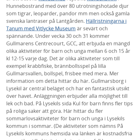
Hunnebostrand med över 80 utrotningshotade djur
som tigrar, leoparder, pandor mm men också gamla
svenska lantraser på Lantgården.
Hällristningarna i
Tanum med Vitlycke Museum
är sevärt och
spännande. Under vecka 30 och 31 kommer
Gullmarens Centrecourt, GCC, att erbjuda en mängd
olika aktiviteter för barn och unga mellan 6 och 15 år
kl 12-15 varje dag. Det är olika aktiviteter som till
exempel krabbfiske, brännbollsspel på lilla
Gullmarsvallen, bollspel, frisbee med mera. Mer
information om detta hittar du här. Gullmarsborg i
Lysekil är central beläget och har en fantastisk utsikt
över havet. Anläggningen erbjuder alla möjlighet till
lek och bad. På Lysekils sida Kul för barn finns fler tips
på roliga saker att göra. Här hittar du fler
sommarlovsaktiviteter för barn och unga i Lysekils
kommun i sommar. (De aktiviteter som nämns På
Lysekils kommuns hemsida via länken är kostnadsfria