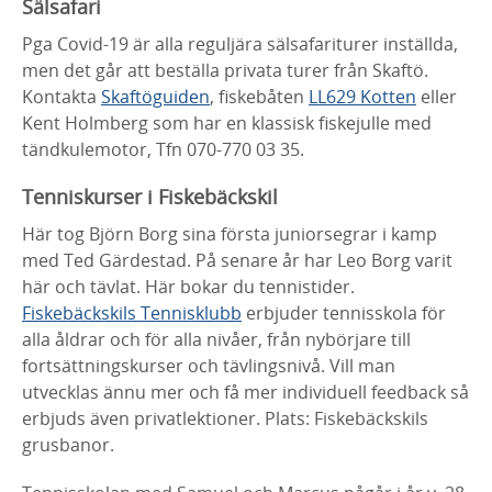
Sälsafari
Pga Covid-19 är alla reguljära sälsafariturer inställda,
men det går att beställa privata turer från Skaftö.
Kontakta
Skaftöguiden
, fiskebåten
LL629 Kotten
eller
Kent Holmberg som har en klassisk fiskejulle med
tändkulemotor, Tfn 070-770 03 35.
Tenniskurser i Fiskebäckskil
Här tog Björn Borg sina första juniorsegrar i kamp
med Ted Gärdestad. På senare år har Leo Borg varit
här och tävlat. Här bokar du tennistider.
Fiskebäckskils Tennisklubb
erbjuder tennisskola för
alla åldrar och för alla nivåer, från nybörjare till
fortsättningskurser och tävlingsnivå. Vill man
utvecklas ännu mer och få mer individuell feedback så
erbjuds även privatlektioner. Plats: Fiskebäckskils
grusbanor.