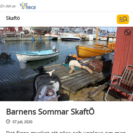
En del av
Skaftö
Barnens Sommar SkaftÖ
07 juli, 2020
Det finns mycket att göra och uppleva om man