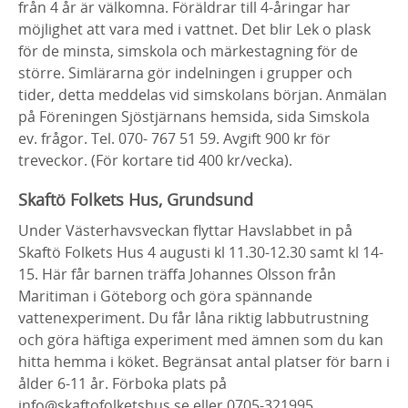
från 4 år är välkomna. Föräldrar till 4-åringar har
möjlighet att vara med i vattnet. Det blir Lek o plask
för de minsta, simskola och märkestagning för de
större. Simlärarna gör indelningen i grupper och
tider, detta meddelas vid simskolans början. Anmälan
på Föreningen Sjöstjärnans hemsida, sida Simskola
ev. frågor. Tel. 070- 767 51 59. Avgift 900 kr för
treveckor. (För kortare tid 400 kr/vecka).
Skaftö Folkets Hus, Grundsund
Under Västerhavsveckan flyttar Havslabbet in på
Skaftö Folkets Hus 4 augusti kl 11.30-12.30 samt kl 14-
15. Här får barnen träffa Johannes Olsson från
Maritiman i Göteborg och göra spännande
vattenexperiment. Du får låna riktig labbutrustning
och göra häftiga experiment med ämnen som du kan
hitta hemma i köket. Begränsat antal platser för barn i
ålder 6-11 år. Förboka plats på
info@skaftofolketshus.se eller 0705-321995