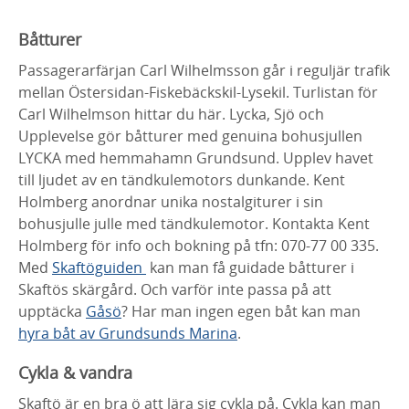
Båtturer
Passagerarfärjan Carl Wilhelmsson går i reguljär trafik
mellan Östersidan-Fiskebäckskil-Lysekil. Turlistan för
Carl Wilhelmson hittar du här. Lycka, Sjö och
Upplevelse gör båtturer med genuina bohusjullen
LYCKA med hemmahamn Grundsund. Upplev havet
till ljudet av en tändkulemotors dunkande. Kent
Holmberg anordnar unika nostalgiturer i sin
bohusjulle julle med tändkulemotor. Kontakta Kent
Holmberg för info och bokning på tfn: 070-77 00 335.
Med
Skaftöguiden
kan man få guidade båtturer i
Skaftös skärgård. Och varför inte passa på att
upptäcka
Gåsö
? Har man ingen egen båt kan man
hyra båt av Grundsunds Marina
.
Cykla & vandra
Skaftö är en bra ö att lära sig cykla på. Cykla kan man