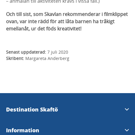
– anmälan till aktiviteten krävs i vissa fall.)
Och till sist, som Skavlan rekommenderar i filmklippet
ovan, var inte rädd för att låta barnen ha tråkigt
emellanåt, ur det föds kreativitet!
Senast uppdaterad:
7 juli 2020
Skribent:
Margareta Anderberg
Destination Skaftö
Kontakta oss
Information