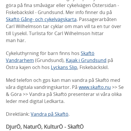
göra på fina småvägar eller cykelvägen Östersidan -
Fiskebäckskil - Grundsund. Mer info finner du på
Skaftö Gång- och cykelvägskarta
. Passagerarbåten
Carl Wilhelmson tar cyklar om man vill ta en tur över
till Lysekil. Turlista för Carl Wilhelmson hittar
man här.
Cykeluthyrning för barn finns hos
Skaftö
Vandrarhem
(Grundsund),
Kajak i Grundsund
på
Östra kajen och hos
Lyckans Slip
, Fiskebäckskil.
Med telefon och gps kan man vandra på Skaftö med
våra digitala vandringskartor. På
www.skafto.nu
>> Se
& Göra >> Vandra på Skaftö presenterar vi våra olika
leder med digital Ledkarta.
Direktlänk:
Vandra på Skaftö
.
DjurÖ, NaturÖ, KulturÖ - SkaftÖ