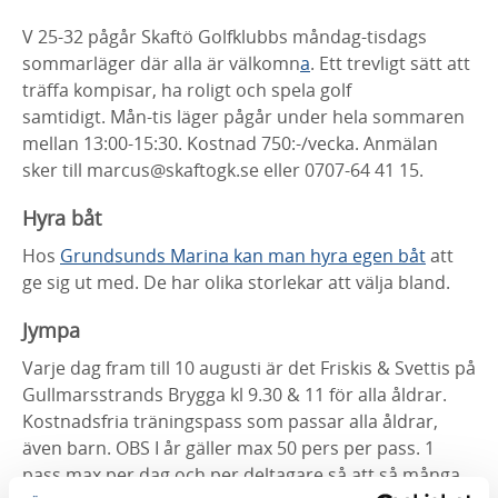
V 25-32 pågår Skaftö Golfklubbs måndag-tisdags
sommarläger där alla är välkomn
a
. Ett trevligt sätt att
träffa kompisar, ha roligt och spela golf
samtidigt. Mån-tis läger pågår under hela sommaren
mellan 13:00-15:30. Kostnad 750:-/vecka. Anmälan
sker till marcus@skaftogk.se eller 0707-64 41 15.
Hyra båt
Hos
Grundsunds Marina kan man hyra egen båt
att
ge sig ut med. De har olika storlekar att välja bland.
Jympa
Varje dag fram till 10 augusti är det Friskis & Svettis på
Gullmarsstrands Brygga kl 9.30 & 11 för alla åldrar.
Kostnadsfria träningspass som passar alla åldrar,
även barn. OBS I år gäller max 50 pers per pass. 1
pass max per dag och per deltagare så att så många