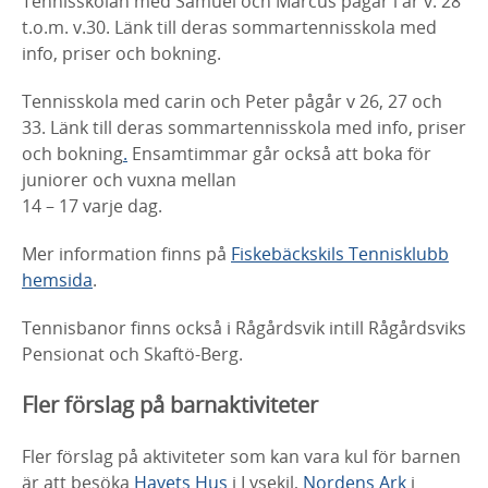
Tennisskolan med Samuel och Marcus pågår i år v. 28
t.o.m. v.30. Länk till deras sommartennisskola med
info, priser och bokning.
Tennisskola med carin och Peter pågår v 26, 27 och
33. Länk till deras sommartennisskola med info, priser
och bokning
.
Ensamtimmar går också att boka för
juniorer och vuxna mellan
14 – 17 varje dag.
Mer information finns på
Fiskebäckskils Tennisklubb
hemsida
.
Tennisbanor finns också i Rågårdsvik intill Rågårdsviks
Pensionat och Skaftö-Berg.
Fler förslag på barnaktiviteter
Fler förslag på aktiviteter som kan vara kul för barnen
är att besöka
Havets Hus
i Lysekil,
Nordens Ark
i