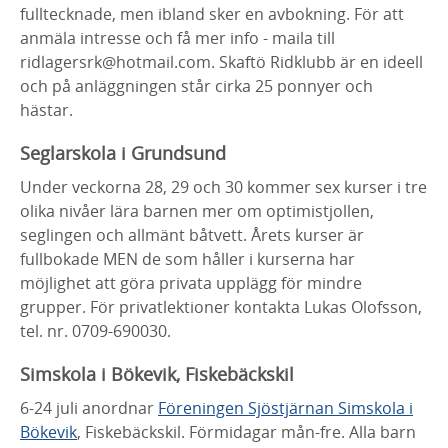
fulltecknade, men ibland sker en avbokning. För att
anmäla intresse och få mer info - maila till
ridlagersrk@hotmail.com. Skaftö Ridklubb är en ideell
och på anläggningen står cirka 25 ponnyer och
hästar.
Seglarskola i Grundsund
Under veckorna 28, 29 och 30 kommer sex kurser i tre
olika nivåer lära barnen mer om optimistjollen,
seglingen och allmänt båtvett. Årets kurser är
fullbokade MEN de som håller i kurserna har
möjlighet att göra privata upplägg för mindre
grupper. För privatlektioner kontakta Lukas Olofsson,
tel. nr. 0709-690030.
Simskola i Bökevik, Fiskebäckskil
6-24 juli anordnar
Föreningen Sjöstjärnan Simskola i
Bökevik
, Fiskebäckskil. Förmidagar mån-fre. Alla barn