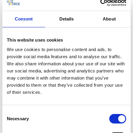
som möjligt får plats att träna.
Klättra
Consent
Details
About
I Fiskebäckskil intill Gullmarsstrand finns en
klätterklippa. Ej för nybörjare dock. Klätterpaket finns
via Gullmarsstrand/Outdoor West.
This website uses cookies
We use cookies to personalise content and ads, to
Krabbfiske
provide social media features and to analyse our traffic.
En klassiker. Barnens (och vuxnas) favorit. Tag en
We also share information about your use of our site with
klädnypa och knyt fast ett snöre, fäst en blåmussla
our social media, advertising and analytics partners who
och sänk ner den på en stenig strand med tång och
may combine it with other information that you’ve
vänta. Eller varför inte Krabbrace - välj ut den
provided to them or that they’ve collected from your use
"snabbaste" krabban och ha ett race med dina
of their services.
kompisar och se vems krabba som först tar sig
tillbaks till havet. Krabbfiskeutrutning gör man enkelt
själv, men kan också köpas i våra skepps- och
Consent
matvarubutiker i Fiskebäckskil och Grundsund.
Necessary
Selection
Lekplatser