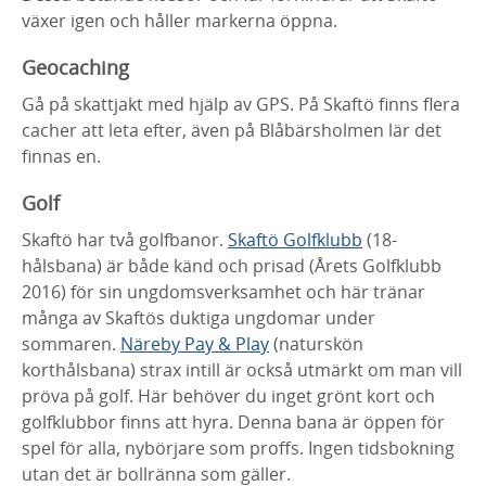
växer igen och håller markerna öppna.
Geocaching
Gå på skattjakt med hjälp av GPS. På Skaftö finns flera
cacher att leta efter, även på Blåbärsholmen lär det
finnas en.
Golf
Skaftö har två golfbanor.
Skaftö Golfklubb
(18-
hålsbana) är både känd och prisad (Årets Golfklubb
2016) för sin ungdomsverksamhet och här tränar
många av Skaftös duktiga ungdomar under
sommaren.
Näreby Pay & Play
(naturskön
korthålsbana) strax intill är också utmärkt om man vill
pröva på golf. Här behöver du inget grönt kort och
golfklubbor finns att hyra. Denna bana är öppen för
spel för alla, nybörjare som proffs. Ingen tidsbokning
utan det är bollränna som gäller.