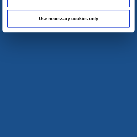
Rågårdsvik
Rågårdsvik, Skaftö
Use necessary cookies only
Lugnt och stilla sommarparadis med sol och hav inpå
knuten
Läs mer
Kyrkor
Röds kapell