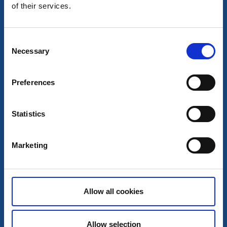
of their services.
Utsiktsplats
Sevärdheter
Påskefyrberget
Grundsund
Consent
Necessary
Selection
Utsiktsplats och Oddarnas påskefyr
Läs mer
Preferences
Statistics
Marketing
Allow all cookies
Sevärdheter
Allow selection