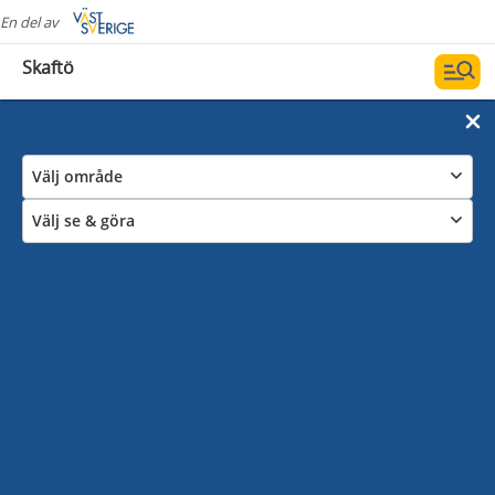
En del av
Skaftö
Välj område
Välj se & göra
Våra sevärdheter & Guidningar
Bohuslänsk kulturhistoria finner du på Skaftö.
Genuina fiskesamhällen, fraktfartshistoria,
badortskultur och ett stort antal kända konstnärer
går att spåra. Fisket pågår fortfarande och