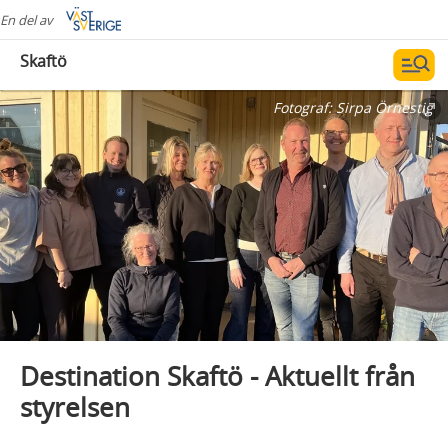
En del av
Skaftö
Fotograf:
Sirpa Örnestig
Destination Skaftö - Aktuellt från
styrelsen