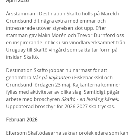
April 2026
Årsstämman i Destination Skaftö hölls på Mareld i
Grundsund dit några extra medlemmar och
intresserade utöver styrelsen slöt upp. Efter
stämman gav Malin Morén och Trevor Durnford oss
en inspirerande inblick i sin vinodlarverksamhet från
Uruguay till Skaftö vingård som sakta tar form på
insidan Skaftö.
Destination Skaftö jobbar nu närmast för att
genomföra
Vår på kajkanten
i Fiskebäckskil och
Grundsund lördagen 23 maj. Kajkanterna kommer
fyllas med aktiviteter av olika slag. Samtidigt pågår
arbete med broschyren
Skaftö - en livslång kärlek.
Uppdaterad broschyr för 2026-2027 ska tryckas.
Februari 2026
Eftersom Skaftödagarna saknar projekledare som kan