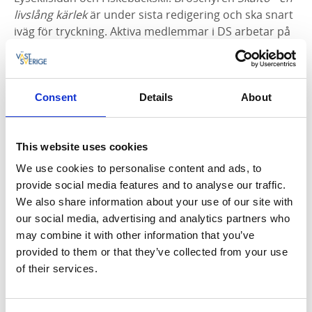
livslång kärlek
är under sista redigering och ska snart
iväg för tryckning. Aktiva medlemmar i DS arbetar på
med ansökningar, utbildning inom besöksnäringen,
för fler turer med Elise, för ett årshjul i kommunen
och allmänt att vi finns och är en livslång kärlek. Nu är
vi laddade och på väg rakt in i högsäsongen.
Consent
Details
About
April 2025
This website uses cookies
Årsmötet hölls på Mareld i Grundsund. Elin Thyni,
We use cookies to personalise content and ads, to
Alexandra Westborg och Anders Block lämnar
provide social media features and to analyse our traffic.
styrelsen. Ett stort tack för ert engagemang och
We also share information about your use of our site with
deltagande under er styrelseperiod. Den nya
our social media, advertising and analytics partners who
styrelsen består nu av Maggie Grundén, Christina
may combine it with other information that you’ve
Ingemarsdotter, Carolin Bäcker, Jan Olofsson, Anette
provided to them or that they’ve collected from your use
Ljunggren, Josefin Göthesson, Therese Kalentun med
of their services.
Regina Cederfeldt, Jonas Wilén och Elvira Arnstrand
som suppleanter. Nicklas Kazmierczak fortsätter som
revisor med Elin Ljunggren som revisorsuppleant. I