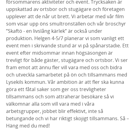
försommarens aktiviteter och event. Trycksaken är
uppskattad av ortsbor och stugägare och företagen
upplever att de når ut brett. Vi arbetar med vår film
som visar upp öns smultronställen och vår broschyr
”Skaftö - en livslång kärlek” är också under
produktion. Helgen 4-5/7 planerar vi som vanligt ett
event men i skrivande stund är vi på spånarstadie. Ett
event efter midsommar innan högsäsongen är
trevligt för både gäster, stugägare och ortsbor. Vi ser
fram emot att ännu fler vill vara med oss och bidra
och utveckla samarbetet på ön och tillsammans med
Lysekils kommun. Vår ambition är att fler ska kunna
göra ett fåtal saker som ger oss trevligheter
tillsammans och som attraherar besökare så vi
välkomnar alla som vill vara med i våra
arbetsgrupper, jobbet blir effektivt, inte så
betungande och vi har riktigt skojigt tillsammans. Så –
Häng med du med!