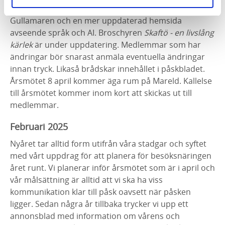
skylt om Skaftö vid färjeläget på var sida om
Gullamaren och en mer uppdaterad hemsida
avseende språk och AI. Broschyren
Skaftö - en livslång
kärlek
är under uppdatering. Medlemmar som har
ändringar bör snarast anmäla eventuella ändringar
innan tryck. Likaså brådskar innehållet i påskbladet.
Årsmötet 8 april kommer äga rum på Mareld. Kallelse
till årsmötet kommer inom kort att skickas ut till
medlemmar.
Februari 2025
Nyåret tar alltid form utifrån våra stadgar och syftet
med vårt uppdrag för att planera för besöksnäringen
året runt. Vi planerar inför årsmötet som är i april och
vår målsättning är alltid att vi ska ha viss
kommunikation klar till påsk oavsett när påsken
ligger. Sedan några år tillbaka trycker vi upp ett
annonsblad med information om vårens och