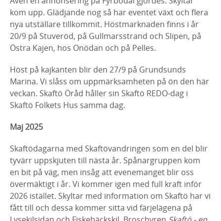
Även en annonsering på Fyrbodal gjordes. Skyltar
kom upp. Glädjande nog så har eventet växt och flera
nya utställare tillkommit. Höstmarknaden finns i år
20/9 på Stuveröd, på Gullmarsstrand och Slipen, på
Östra Kajen, hos Onödan och på Pelles.
Höst på kajkanten blir den 27/9 på Grundsunds
Marina. Vi slåss om uppmärksamheten på ön den här
veckan. Skaftö Öråd håller sin Skaftö REDO-dag i
Skaftö Folkets Hus samma dag.
Maj 2025
Skaftödagarna med Skaftövandringen som en del blir
tyvärr uppskjuten till nästa år. Spånargruppen kom
en bit på väg, men insåg att evenemanget blir oss
övermäktigt i år. Vi kommer igen med full kraft inför
2026 istället. Skyltar med information om Skaftö har vi
fått till och dessa kommer sitta vid färjelägena på
Lysekilsidan och Fiskebäckskil. Broschyren
Skaftö - en