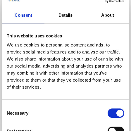
Consent
Details
About
This website uses cookies
We use cookies to personalise content and ads, to
provide social media features and to analyse our traffic.
We also share information about your use of our site with
our social media, advertising and analytics partners who
may combine it with other information that you’ve
Bada och simma
provided to them or that they’ve collected from your use
Stockevik
of their services.
Stockevik Skaftö
Trädäck med stege alldeles vid hamnplanen
Consent
Läs mer
Necessary
Selection