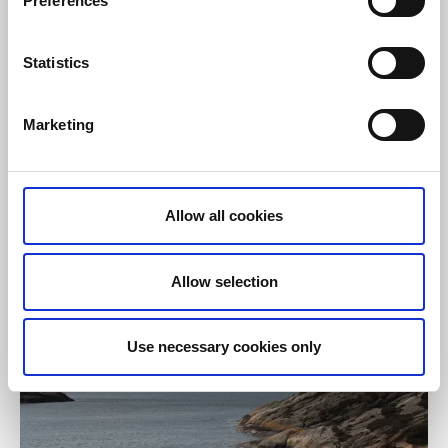
Preferences
Statistics
Marketing
Allow all cookies
Bada och simma
Vigerna
Grundsund Skaftö
Allow selection
Klippor och grund vik mitt emot Gåsö
Läs mer
Use necessary cookies only