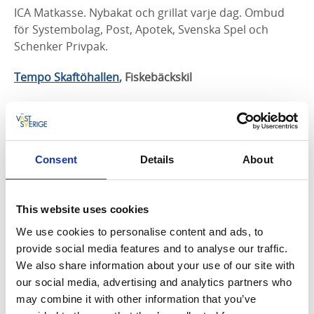
ICA Matkasse. Nybakat och grillat varje dag. Ombud
för Systembolag, Post, Apotek, Svenska Spel och
Schenker Privpak.
Tempo Skaftöhallen
, Fiskebäckskil
Fiskebäckskilsvägen 4, 451 78 Fiskebäckskil. Tfn 0523-
220 52
Brett livsmedelssortiment samt stort och uppskattat
Consent
Details
About
utbud från den manuella charken med ost, kött och
delikatesser. Till festen fixar de smörgåstårtor,
delikatessplankor mm. Butiksbakat färskbröd och
This website uses cookies
nygrillat alla dagar i veckan. Ombud för ATG, Svenska
We use cookies to personalise content and ads, to
Spel, DHL service samt apotek.
provide social media features and to analyse our traffic.
We also share information about your use of our site with
Fisk & Skaldjur
our social media, advertising and analytics partners who
En Bohuslänsk Deli
, Fiskebäckskil
may combine it with other information that you’ve