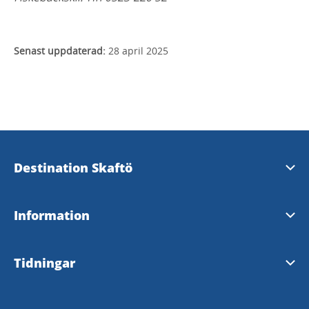
Senast uppdaterad:
28 april 2025
Destination Skaftö
Kontakta oss
Information
Besöksnäringsorganisationen Destination Skaftö
Service på Skaftö
Tidningar
Hjärtstartare på Skaftö
Skaftöposten