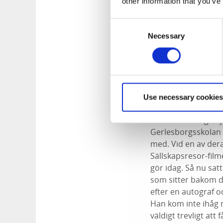
- Jag får väl diskut
other information that you’ve
framme någonstans, 
jättestor och lysand
Consent
mig mycket glad.
Necessary
Selection
Träff med Lasse Åb
På den efterföljan
Årets Hedersguldba
Use necessary cookies
- Det var verkligen 
Gerlesborgsskolan 
med. Vid en av deras
Sällskapsresor-film
gör idag. Så nu sat
som sitter bakom di
efter en autograf o
Han kom inte ihåg 
väldigt trevligt at