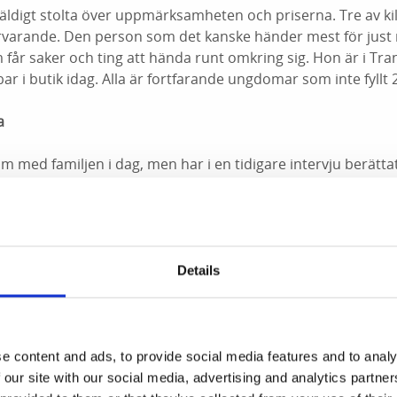
r väldigt stolta över uppmärksamheten och priserna. Tre av ki
närvarande. Den person som det kanske händer mest för just
m får saker och ting att hända runt omkring sig. Hon är i Tra
r i butik idag. Alla är fortfarande ungdomar som inte fyllt 
a
m med familjen i dag, men har i en tidigare intervju berätta
å Skaftö.
 jag kanske får ett jobb här som innebär att jag stannar i S
 person från Göteborg igår på Guldbaggefesten och hon sa
 är det omöjligt att inte längta tillbaka igen. Så är det för m
Details
är i Stockholm, det är inget riktigt hav, konstaterar Anna. M
 Stockholm också, fast det är svårt att slå somrarna på västku
li fullt – vart kommer Guldbaggen att hamna?
e content and ads, to provide social media features and to analy
 our site with our social media, advertising and analytics partn