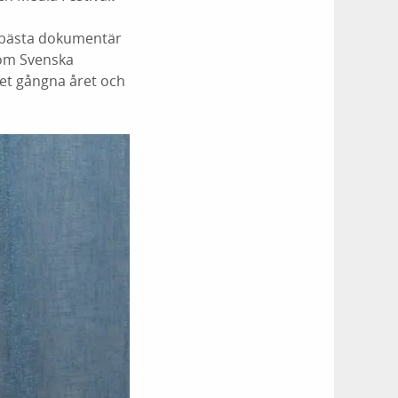
g, bästa dokumentär
som Svenska
det gångna året och