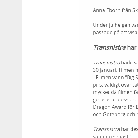
---
Anna Eborn från Sk
Under julhelgen var
passade på att vis
Transnistra
har 
Transnistra
hade vä
30 januari.
Filmen h
- Filmen vann “Big S
pris, väldigt ovänta
mycket då filmen få
genererar dessutom
Dragon Award för B
och Göteborg och hä
Transnistra
har des
vann nu senast “th