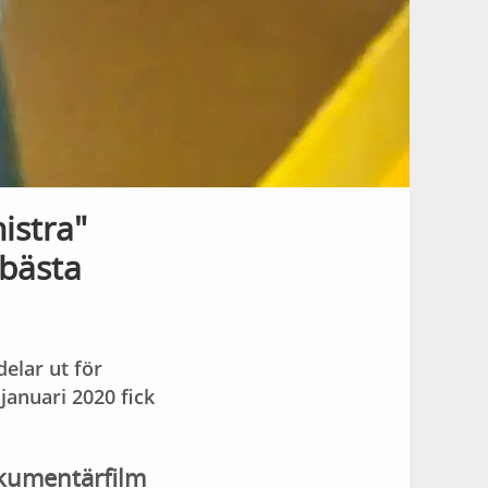
istra"
 bästa
elar ut för
januari 2020 fick
kumentärfilm