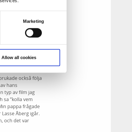
t den ska stå
 services.
och vacker och
ör priset som gjorde
Marketing
 med mottagaren av
Allow all cookies
ibland till
brukade också följa
n av hans
 typ av film jag
h sa ”kolla vem
 Min pappa frågade
r Lasse Åberg igår.
, och det var