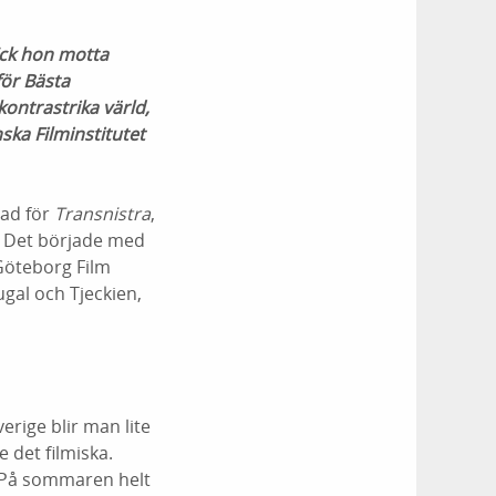
ick hon motta
för Bästa
ontrastrika värld,
ka Filminstitutet
lad för
Transnistra
,
. Det började med
Göteborg Film
ugal och Tjeckien,
erige blir man lite
 det filmiska.
d. På sommaren helt