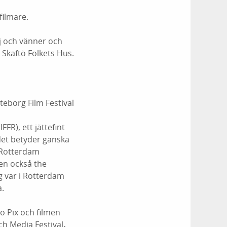
filmare.
lj och vänner och
 Skaftö Folkets Hus.
eborg Film Festival
FR), ett jättefint
 det betyder ganska
i Rotterdam
en också the
g var i Rotterdam
a.
o Pix och filmen
h Media Festival
.