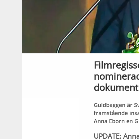
Filmregis
nominerad 
dokumentär
Guldbaggen är Sv
framstående insat
Anna Eborn en G
UPDATE: Anna