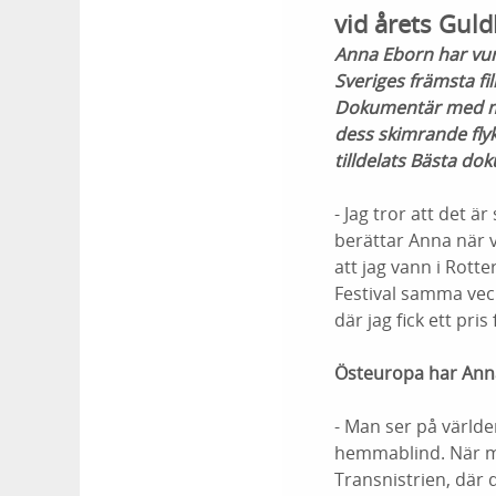
vid årets Gul
Anna Eborn har vunn
Sveriges främsta fi
Dokumentär med moti
dess skimrande fly
tilldelats Bästa do
- Jag tror att det ä
berättar Anna när 
att jag vann i Rot
Festival samma veck
där jag fick ett pri
Östeuropa har Anna 
- Man ser på världen
hemmablind. När man
Transnistrien, där 