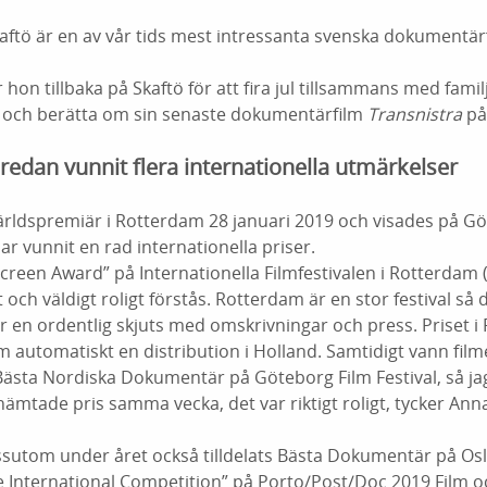
aftö är en av vår tids mest intressanta svenska dokumentär
 hon tillbaka på Skaftö för att fira jul tillsammans med fami
a och berätta om sin senaste dokumentärfilm
Transnistra
på
redan vunnit flera internationella utmärkelser
rldspremiär i Rotterdam 28 januari 2019 och visades på Göt
ar vunnit en rad internationella priser.
creen Award” på Internationella Filmfestivalen i Rotterdam (IF
t och väldigt roligt förstås. Rotterdam är en stor festival så
r en ordentlig skjuts med omskrivningar och press. Priset 
 automatiskt en distribution i Holland. Samtidigt vann film
ästa Nordiska Dokumentär på Göteborg Film Festival, så ja
mtade pris samma vecka, det var riktigt roligt, tycker Ann
sutom under året också tilldelats Bästa Dokumentär på Osl
e International Competition” på
Porto/Post/Doc 2019 Film oc