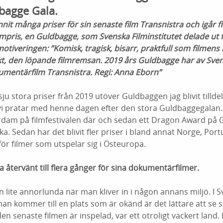
dbagge Gala.
it många priser för sin senaste film Transnistra och igår f
lmpris, en Guldbagge, som Svenska Filminstitutet delade ut 
veringen: ”Komisk, tragisk, bisarr, praktfull som filmens k
kt, den löpande filmremsan. 2019 års Guldbagge har av Svens
kumentärfilm Transnistra. Regi: Anna Eborn”
r sju stora priser från 2019 utöver Guldbaggen jag blivit tillde
vi pratar med henne dagen efter den stora Guldbaggegalan
terdam på filmfestivalen där och sedan ett Dragon Award på 
a. Sedan har det blivit fler priser i bland annat Norge, Port
s för filmer som utspelar sig i Östeuropa.
återvänt till flera gånger för sina dokumentärfilmer.
 lite annorlunda när man kliver in i någon annans miljö. I Sv
 kommer till en plats som är okänd är det lättare att se se
den senaste filmen är inspelad, var ett otroligt vackert lan