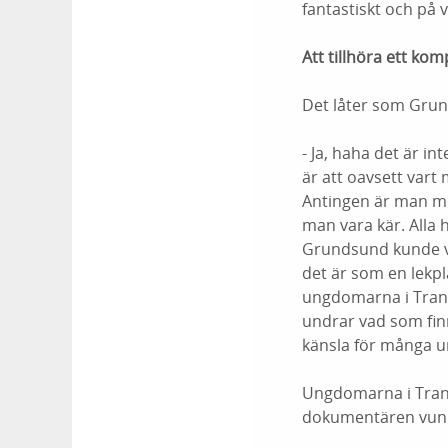
fantastiskt och på v
Att tillhöra ett kom
Det låter som Gru
- Ja, haha det är in
är att oavsett vart
Antingen är man me
man vara kär. Alla 
Grundsund kunde var
det är som en lekpl
ungdomarna i Transn
undrar vad som finn
känsla för många 
Ungdomarna i Trans
dokumentären vunn