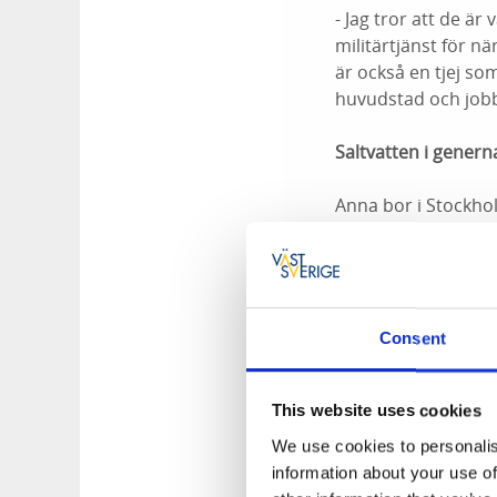
- Jag tror att de ä
militärtjänst för 
är också en tjej so
huvudstad och jobba
Saltvatten i genern
Anna bor i Stockhol
familjen letar hus p
- Nu verkar det som
och pratade med en
upp nära saltvattnet
Consent
riktigt samma hav h
fantastiskt att bo i
This website uses cookies
Prisskåpet börjar b
We use cookies to personalis
information about your use of