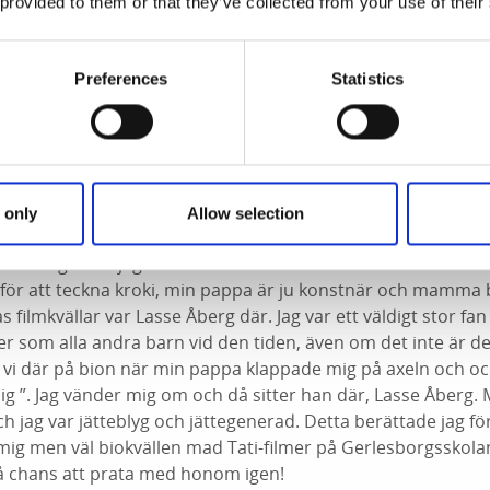
era med min kille. Guldbaggen är väldigt fin så det är klart at
 provided to them or that they’ve collected from your use of their
men jag vet inte riktigt vart just nu. Den är väldigt tjusig 
e grön. Det var ju också en väldigt fin motivering jag fick f
Preferences
Statistics
erg
de Guldbaggefesten fick Anna chansen att träffa och prata
gge, Lasse Åberg.
 only
Allow selection
jätteroligt. När jag var liten och bodde i Grundsund så åkte vi 
för att teckna kroki, min pappa är ju konstnär och mamma 
 filmkvällar var Lasse Åberg där. Jag var ett väldigt stor fa
er som alla andra barn vid den tiden, även om det inte är den
t vi där på bion när min pappa klappade mig på axeln och oc
g ”. Jag vänder mig om och då sitter han där, Lasse Åberg.
ch jag var jätteblyg och jättegenerad. Detta berättade jag fö
mig men väl biokvällen mad Tati-filmer på Gerlesborgsskolan
t få chans att prata med honom igen!