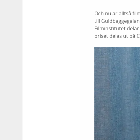
Och nu är alltså fi
till Guldbaggegala
Filminstitutet dela
priset delas ut på 