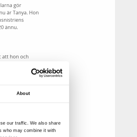
llarna gör
 nu är Tanya. Hon
nsnistriens
20 ännu.
t att hon och
tockholm. Jag stod
 att har man vuxit
ig också. Det är inte
About
en det är så
sten så klart.
se our traffic. We also share
ers who may combine it with