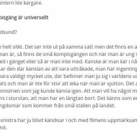
intern lite kargare.
pisgäng är universellt
ndsund?
te helt olikt. Det ser inte ut på samma sätt men det finns en
 man är, så finns de små kompisgängen och när man är ung så
d i gänget eller så är man inte med. Kanske är man kär i nå
har den där känslan av att vara uttråkade, man har ingenting
a väldigt mycket ute, där befinner man ju sig i världens v
ats och man är lite för stor att leka när man är sjutton. Det
istrien som jag kunde känna igen. Att man vill ha något me
s i storstan, att man har en längtan bort. Det känns som en
ungdomar som kommer från små ställen på landet.
nistra har ju blivit kändisar i och med filmens uppmärksam
it.