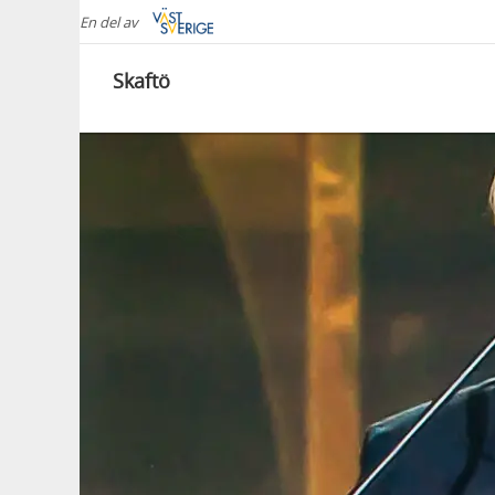
En del av
Skaftö