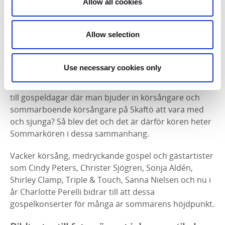
Allow all cookies
Nina Norrman berättar att upprinnelsen till dessa
populära sommarkonserter var att hon som kantor i
Allow selection
Skaftö församling blev kontaktad av Anki & Magnus
Spångberg med en förfrågan om det fanns intresse av
att ha konsert i kyrkan med Cindy Peters och Örebro
Use necessary cookies only
Gospel. Nina svarade att det är klart det fanns
intresse för det, men skulle man inte kunna utöka det
till gospeldagar där man bjuder in körsångare och
sommarboende körsångare på Skaftö att vara med
och sjunga? Så blev det och det är därför kören heter
Sommarkören i dessa sammanhang.
Vacker körsång, medryckande gospel och gästartister
som Cindy Peters, Christer Sjögren, Sonja Aldén,
Shirley Clamp, Triple & Touch, Sanna Nielsen och nu i
år Charlotte Perelli bidrar till att dessa
gospelkonserter för många är sommarens höjdpunkt.