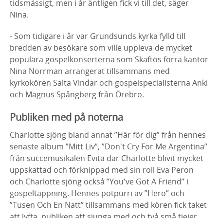
tidsmässigt, men i år äntligen fick vi till det, säger
Nina.
- Som tidigare i år var Grundsunds kyrka fylld till
bredden av besökare som ville uppleva de mycket
populära gospelkonserterna som Skaftös förra kantor
Nina Norrman arrangerat tillsammans med
kyrkokören Salta Vindar och gospelspecialisterna Anki
och Magnus Spångberg från Örebro.
Publiken med på noterna
Charlotte sjöng bland annat ”Här för dig” från hennes
senaste album ”Mitt Liv”, ”Don't Cry For Me Argentina”
från succemusikalen Evita där Charlotte blivit mycket
uppskattad och förknippad med sin roll Eva Peron
och Charlotte sjöng också ”You've Got A Friend” i
gospeltappning. Hennes potpurri av ”Hero” och
”Tusen Och En Natt” tillsammans med kören fick taket
att lyfta, publiken att sjunga med och två små tjejer