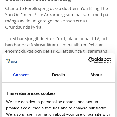
Charlotte Perelli sjöng också duetten ”You Bring The
Sun Out” med Pelle Ankarberg som har varit med på
många av de tidigare gospelkonserterna i
Grundsunds kyrka.
- Ja, vi har sjungit duetter förut, bland annat i TV, och
han har också skrivit låtar till mina album. Pelle är
enormt duktig och det är kul att sjunga tillsammans
med honom.
Charlotte med familj valde att stanna kvar på Skaftö
efter konserterna på onsdag kväll innan det var dags
Consent
Details
About
att bege sig vidare till Ronneby för fredagens show på
Diggiloo turnen.
This website uses cookies
- Det är ju inget bad och solväder idag, men vi har
We use cookies to personalise content and ads, to
spelat minigolf och strosat runt i samhället
provide social media features and to analyse our traffic.
Fiskebäckskil och tittat på kyrkan där. Det vore
We also share information about your use of our site with