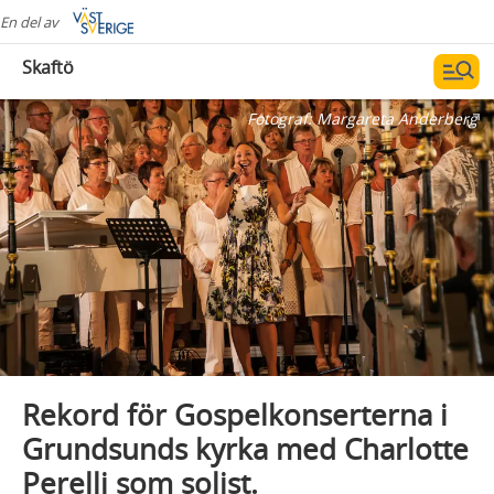
En del av
Skaftö
Fotograf:
Margareta Anderberg
Rekord för Gospelkonserterna i
Grundsunds kyrka med Charlotte
Perelli som solist.