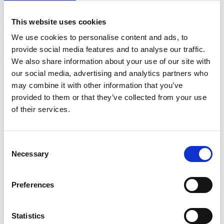
Ring alltid SOS Alarm vid hjärtstopp och underlätta
för räddningstjänsten
This website uses cookies
- Investera alltid tiden att ringa SOS Alarm, för de är
We use cookies to personalise content and ads, to
mästare på att ta hand om olyckor, vi andra är bara
provide social media features and to analyse our traffic.
lekmän som ska göra så gott vi kan. Vi ska inte bli
We also share information about your use of our site with
sjukvårdspersonal eller ambulansförare (om du inte
our social media, advertising and analytics partners who
har utbildningen). Som lekmän ska och kan vi hjälpa
may combine it with other information that you’ve
och underlätta för räddningstjänsten genom att hålla
provided to them or that they’ve collected from your use
andningsvägar rena, folk borta, passager fria och
of their services.
grindar/dörrar öppna så att räddningstjänsten
kommer fram så snabbt och smidigt som möjligt.
Consent
Ändrade rutiner för pulskontroll från 2005
Necessary
Selection
En annan sak Anders Block tog upp var att det finns
Preferences
ett par ändrade rutiner som kan vara bra att känna till
om man inte gått hjärt- lungräddning på länge. En
sådan gäller pulskontrollen.
Statistics