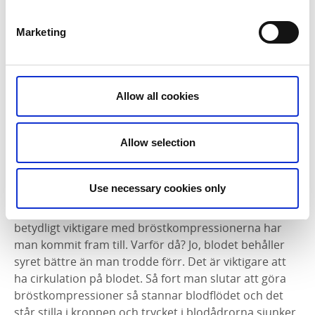
- Innan var rådet att göra en pulskontroll men
numera avråder man från det för att det tar för lång
Marketing
tid. En ambulansförare eller sjukvårdsutbildare har
lätt för att kolla puls, men för lekmän tar det i regel
för lång tid. Istället är rådet att lyssna efter andning.
Allow all cookies
Om personen inte andas eller har onormal,
oregelbunden andning startar vi hjärt- lungräddning.
Allow selection
Ändrade rutiner för bröstkompression och inblåsning
- Förr i tiden gjorde man 15 bröstkompressioner följt
Use necessary cookies only
av fem inblåsningar och det har man ändrat nu till 30
bröstkompressioner och två inblåsningar. Det är
betydligt viktigare med bröstkompressionerna har
man kommit fram till. Varför då? Jo, blodet behåller
syret bättre än man trodde förr. Det är viktigare att
ha cirkulation på blodet. Så fort man slutar att göra
bröstkompressioner så stannar blodflödet och det
står stilla i kroppen och trycket i blodådrorna sjunker.