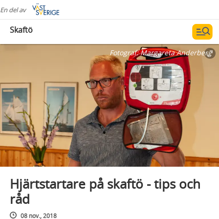
En del av
Skaftö
Fotograf:
Margareta Anderberg
Hjärtstartare på skaftö - tips och
råd
08 nov., 2018