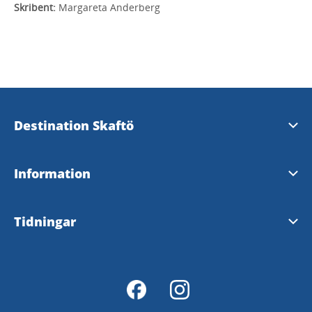
Skribent:
Margareta Anderberg
Destination Skaftö
Kontakta oss
Information
Besöksnäringsorganisationen Destination Skaftö
Service på Skaftö
Tidningar
Hjärtstartare på Skaftö
Skaftöposten
Lysekils Kommun
Lysekilsposten