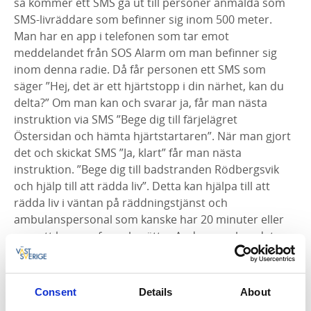
så kommer ett SMS gå ut till personer anmälda som
SMS-livräddare som befinner sig inom 500 meter.
Man har en app i telefonen som tar emot
meddelandet från SOS Alarm om man befinner sig
inom denna radie. Då får personen ett SMS som
säger ”Hej, det är ett hjärtstopp i din närhet, kan du
delta?” Om man kan och svarar ja, får man nästa
instruktion via SMS ”Bege dig till färjelägret
Östersidan och hämta hjärtstartaren”. När man gjort
det och skickat SMS ”Ja, klart” får man nästa
instruktion. ”Bege dig till badstranden Rödbergsvik
och hjälp till att rädda liv”. Detta kan hjälpa till att
rädda liv i väntan på räddningstjänst och
ambulanspersonal som kanske har 20 minuter eller
mer att komma fram, berättar Anders om hur det
fungerar.
Länk till anmälan och info om
SMS Livräddare>>
Consent
Details
About