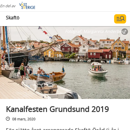
En del av
Skaftö
Fotograf:
Margareta Anderberg
Kanalfesten Grundsund 2019
08 mars, 2020
För sjätte året arrangerade Skaftö Öråd (i år i