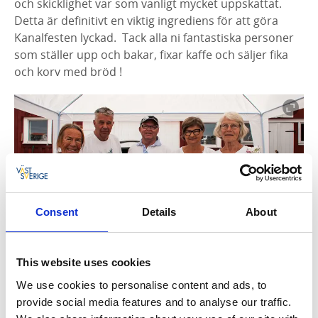
och skicklighet var som vanligt mycket uppskattat.
Detta är definitivt en viktig ingrediens för att göra
Kanalfesten lyckad. Tack alla ni fantastiska personer
som ställer upp och bakar, fixar kaffe och säljer fika
och korv med bröd !
Consent
Details
About
Fotograf:
Margareta Anderberg
This website uses cookies
Öppen kyrka och kulturbåtar
We use cookies to personalise content and ads, to
provide social media features and to analyse our traffic.
I Grundsunds kyrka spelade Lowe Pettersson fin