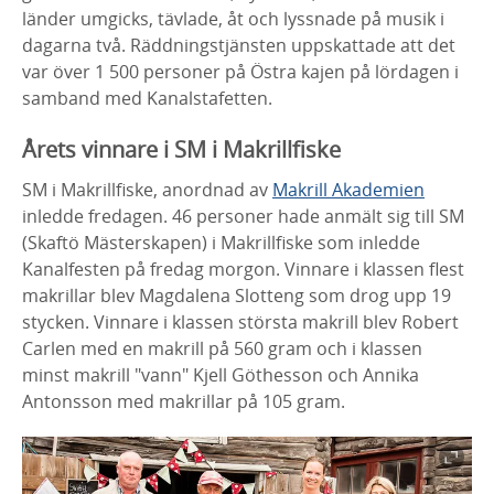
länder umgicks, tävlade, åt och lyssnade på musik i
dagarna två. Räddningstjänsten uppskattade att det
var över 1 500 personer på Östra kajen på lördagen i
samband med Kanalstafetten.
Årets vinnare i SM i Makrillfiske
SM i Makrillfiske, anordnad av
Makrill Akademien
inledde fredagen. 46 personer hade anmält sig till SM
(Skaftö Mästerskapen) i Makrillfiske som inledde
Kanalfesten på fredag morgon. Vinnare i klassen flest
makrillar blev Magdalena Slotteng som drog upp 19
stycken. Vinnare i klassen största makrill blev Robert
Carlen med en makrill på 560 gram och i klassen
minst makrill "vann" Kjell Göthesson och Annika
Antonsson med makrillar på 105 gram.