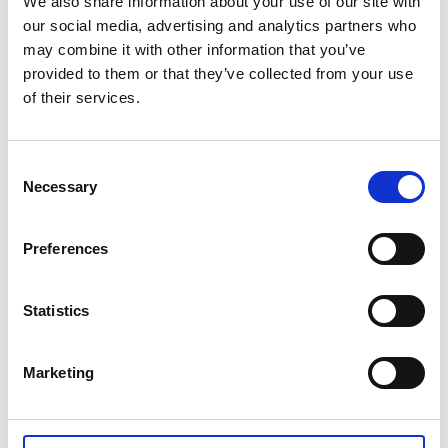
We also share information about your use of our site with
sommarmusik varvat med Morgan Carlsson som
our social media, advertising and analytics partners who
berättade om kyrkans historia från sent 1700-tal.
may combine it with other information that you’ve
provided to them or that they’ve collected from your use
of their services.
Consent
Necessary
Selection
Preferences
Fotograf:
Margareta Anderberg
Statistics
Vid Östra kajen kunde man gå ombord på både det
tvåmastade skolsegelfartyget T/S Kvartsita och LL158
Sandö, som är en av de sista stora vita motordrivna
Marketing
träfiskebåtarna som gick på långafiske till Shetland
och där Klas Berntsson var sista skeppare.