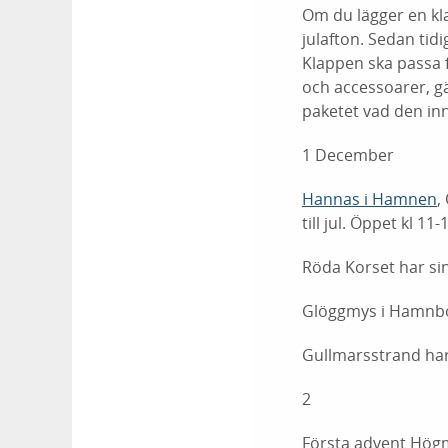
Om du lägger en kla
julafton. Sedan tid
Klappen ska passa f
och accessoarer, gär
paketet vad den inn
1 December
Hannas i Hamnen
,
till jul. Öppet kl 
Röda Korset har si
Glöggmys i Hamnboa
Gullmarsstrand ha
2
Första advent Högm