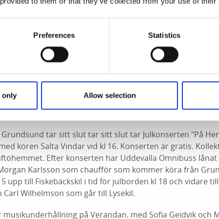
nderlägg mm av ull från Skaftöfår och Helen Flink som säljer
 provided to them or that they’ve collected from your use of their
samt hud och kroppsprodukter från Grevinnans rum.
 Museum, Berg kl 16 med kaffe, glögg och bildvisning. Arra
Preferences
Statistics
 Gille.
und kl 12-15 arrangerad av GIF. (julgransförsäljning, lotteri
 only
Allow selection
ng, godisregn från tomten, Marie Erbéus får och fårprodukter
rhållning och mycket mer. Klicka på länken ovan för mer in
Grundsund tar sitt slut tar sitt slut tar Julkonserten "På He
d kören Salta Vindar vid kl 16. Konserten är gratis. Kollekt 
ftöhemmet. Efter konserten har Uddevalla Omnibuss lånat u
Morgan Karlsson som chaufför som kommer köra från Grun
5 upp till Fiskebäckskil i tid för julborden kl 18 och vidare ti
an Carl Wilhelmson som går till Lysekil.
 musikunderhållning på Verandan. med Sofia Geidvik och 