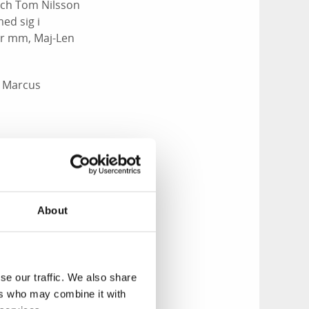
 och Tom Nilsson
ed sig i
or mm, Maj-Len
h Marcus
a fina utställare,
får att klappa för
ken ovan för mer
 Idag och Bondens
About
, fiskartröjor,
Erbéus - lokal
or och bjuder även
 tovade
se our traffic. We also share
n Kempe säljer
ers who may combine it with