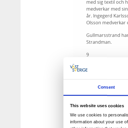
med sig textil och 
medverkar med sina
år. Ingegerd Karls
Olsson medverkar 
Gullmarsstrand ha
Strandman.
9
Familjejulbord med 
smakprov från matle
barnen och fårprod
info. Bland utställ
Consent
Skafferi. Övriga uts
kashmir produkter,
This website uses cookies
hantverkare från Ska
på paketinslagning
We use cookies to personalis
djurfigurer. Märta 
information about your use of