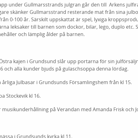
pp under Gullmarsstrands julgran går den till Arkens julfira
igare skänker Gullmarsstrand resterande mat från sina julbor
rån 0-100 år. Särskilt uppskattat är spel, lyxiga kroppsprodu
na leksaker till barnen som dockor, bilar, lego, duplo etc. S
ehåller och lämplig ålder på barnen.
 Östra kajen i Grundsund slår upp portarna för sin julförsälj
11-16 och alla kunder bjuds på gulaschsoppa denna lördag.
n årliga Julbasar i Grundsunds Församlingshem från kl 15.
 Stockevik kl 16.
r musikunderhållning på Verandan med Amanda Frisk och 
ässa i Grundsunds kyrka kl 11.