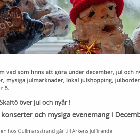
om vad som finns att göra under december, jul och n
er, mysiga julmarknader, lokal julshopping, julborde
r ö.
kaftö över jul och nyår !
, konserter och mysiga evenemang i Decem
n hos Gullmarsstrand går till Arkens julfirande