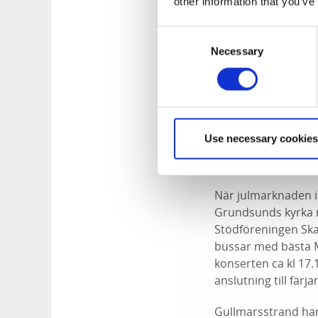
tovade sulor, sittu
other information that you’ve
handgjorda tvålar 
Consent
Adventsmys i Skaftö
Necessary
Selection
Hembygdsförening &
15
Julmarknad i Grunds
Use necessary cookies
ärtsoppa, försäljni
på plats, musikunde
När julmarknaden i 
Grundsunds kyrka me
Stödföreningen Ska
bussar med bästa 
konserten ca kl 17.1
anslutning till färj
Gullmarsstrand har