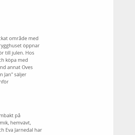
smyckat område med
Brygghuset öppnar
till julen. Hos
 och köpa med
and annat Oves
 Jan" säljer
nför
embakt på
amik, hemvävt,
ch Eva Jarnedal har