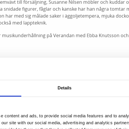
hemvävt till försäljning, Susanne Nilsen möbler och kuddar
 snidade figurer, fåglar och kanske har han några tomtar m
son har med sig målade saker i äggoljetempera, mjuka dock
också med lappteknik.
r musikunderhållning på Verandan med Ebba Knutsson oc
Julmarknad hos Gullmarsstrand, Fiskebäckskil kl 12-16. Mång
verantörer, konsthantverk, julpynt, hudprodukter, levande 
ukter, paketinslagning, hjälp med versrim mm. Klicka på lä
arna finns Gullmarsstrands matleverantörer - Sorunda, Fisk
Details
tällare är
Hannas i Hamnen
som bl a säljer Didriksons kläder
 vantar, mössor och strumpor, skaftöhanddukar mm. Marie 
ftö säljer olivolja, honung, linoljesåpa, fårskinn, lakritskul
 och versrimning på plats! Säljer även Solveig Embrings små
e content and ads, to provide social media features and to analy
Månsson säljer stickade och tovade ulltofflor. Livia Hedbor
 our site with our social media, advertising and analytics partn