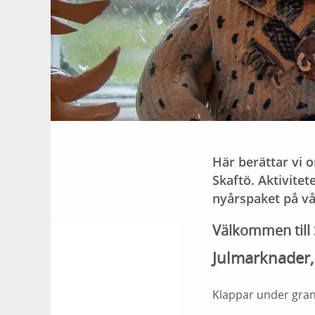
Här berättar vi 
Skaftö. Aktivitet
nyårspaket på vå
Välkommen till S
Julmarknader
Klappar under grane