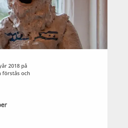
yår 2018 på
n förstås och
ber