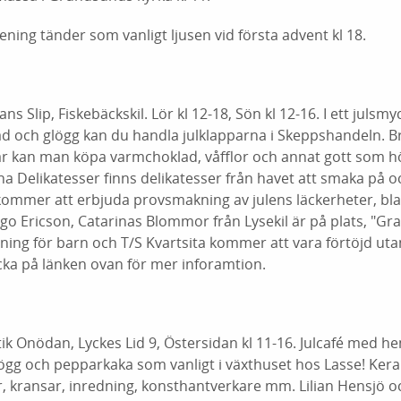
ning tänder som vanligt ljusen vid första advent kl 18.
ns Slip, Fiskebäckskil. Lör kl 12-18, Sön kl 12-16. I ett jul
ad och glögg kan du handla julklapparna i Skeppshandeln. 
r kan man köpa varmchoklad, våfflor och annat gott som hör 
na Delikatesser finns delikatesser från havet att smaka på
kommer att erbjuda provsmakning av julens läckerheter, bl
ugo Ericson, Catarinas Blommor från Lysekil är på plats, "Gran
ning för barn och T/S Kvartsita kommer att vara förtöjd uta
cka på länken ovan för mer inforamtion.
ik Onödan, Lyckes Lid 9, Östersidan kl 11-16. Julcafé med h
ögg och pepparkaka som vanligt i växthuset hos Lasse! Ker
, kransar, inredning, konsthantverkare mm. Lilian Hensjö o