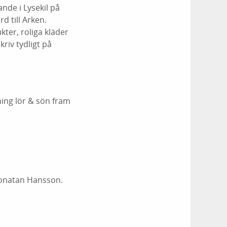
nde i Lysekil på
d till Arken.
kter, roliga kläder
kriv tydligt på
ning lör & sön fram
Jonatan Hansson.