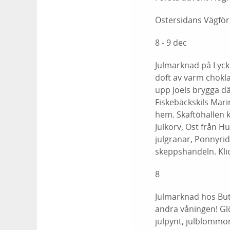
Östersidans Vägföre
8 - 9 dec
Julmarknad på Lycka
doft av varm chokl
upp Joels brygga dä
Fiskebäckskils Mari
hem. Skaftöhallen 
Julkorv, Ost från H
julgranar, Ponnyrid
skeppshandeln. Kli
8
Julmarknad hos But
andra våningen! Gl
julpynt, julblommor