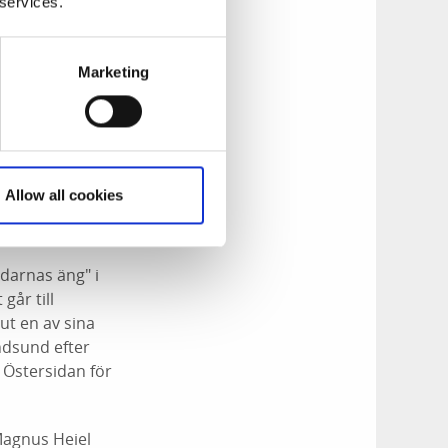
 ekologiska och
 services.
ngör: Skaftö
Marketing
er, kaffe+kaka,
Allow all cookies
, Töllås fårgård är
fo.
rdarnas äng" i
går till
t en av sina
dsund efter
ll Östersidan för
Magnus Heiel