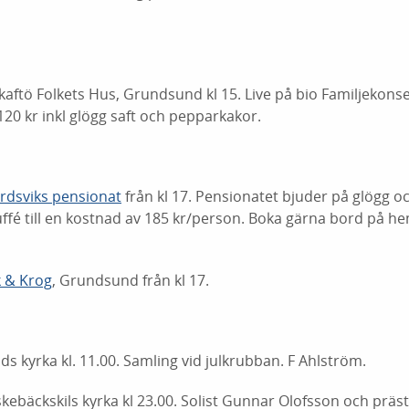
 Skaftö Folkets Hus, Grundsund kl 15. Live på bio Familjeko
120 kr inkl glögg saft och pepparkakor.
rdsviks pensionat
från kl 17. Pensionatet bjuder på glögg o
uffé till en kostnad av 185 kr/person. Boka gärna bord på he
k & Krog
, Grundsund från kl 17.
ds kyrka kl. 11.00. Samling vid julkrubban. F Ahlström.
kebäckskils kyrka kl 23.00. Solist Gunnar Olofsson och prä