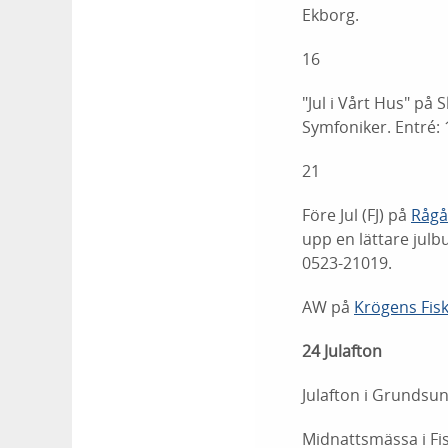
Ekborg.
16
"Jul i Vårt Hus" på
Symfoniker. Entré: 
21
Före Jul (FJ) på
Rågå
upp en lättare julb
0523-21019.
AW på
Krögens Fis
24 Julafton
Julafton i Grundsun
Midnattsmässa i Fis