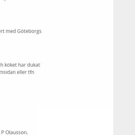
nsert med Göteborgs
ch köket har dukat
msidan eller tfn
st P Olausson.