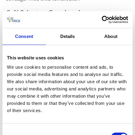
Café Syltrutan, Grundsund
Nya ägarna Benny och Marie Larsson kommer att
driva café och B&B som tidigare somrar, allt enligt
Consent
Details
About
hemsidan med pizza, hembakat osv. Öppnar för
säsongen tor 31 maj och öppet tom söndag 2
September.
This website uses cookies
Golfrestaurangen i Fiskebäckskil
, Skaftö GK
We use cookies to personalise content and ads, to
provide social media features and to analyse our traffic.
Golfrestaurangen i ny regi hade premiär på
We also share information about your use of our site with
Långfredagen. Nya krögare är Mikael Johansson och
our social media, advertising and analytics partners who
Miriam Bredinger med Erik Wikström i köket.
may combine it with other information that you’ve
Restaurangen i Skaftö GKs klubbhus fokuserar på
provided to them or that they’ve collected from your use
husmanskost med salladsbuffé. Från 1 maj
of their services.
lunchöppet alla dagar i veckan kl 11.30-15.
Gullmarsstrand
, Fiskebäckskil
Consent