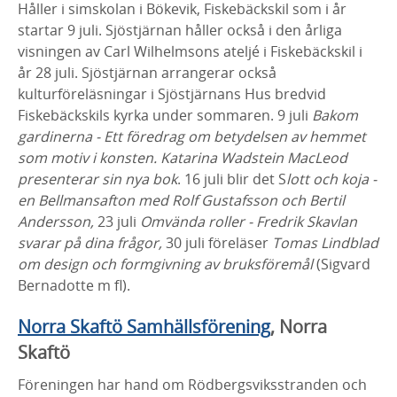
Håller i simskolan i Bökevik, Fiskebäckskil som i år
startar 9 juli. Sjöstjärnan håller också i den årliga
visningen av Carl Wilhelmsons ateljé i Fiskebäckskil i
år 28 juli. Sjöstjärnan arrangerar också
kulturföreläsningar i Sjöstjärnans Hus bredvid
Fiskebäckskils kyrka under sommaren. 9 juli
Bakom
gardinerna -
Ett föredrag om betydelsen av hemmet
som motiv i konsten. Katarina Wadstein MacLeod
presenterar sin nya bok
. 16 juli blir det S
lott och koja -
en Bellmansafton med Rolf Gustafsson och Bertil
Andersson,
23 juli
Omvända roller - Fredrik Skavlan
svarar på dina frågor,
30 juli föreläser
Tomas Lindblad
om design och formgivning av bruksföremål
(Sigvard
Bernadotte m fl).
Norra Skaftö Samhällsförening
, Norra
Skaftö
Föreningen har hand om Rödbergsviksstranden och