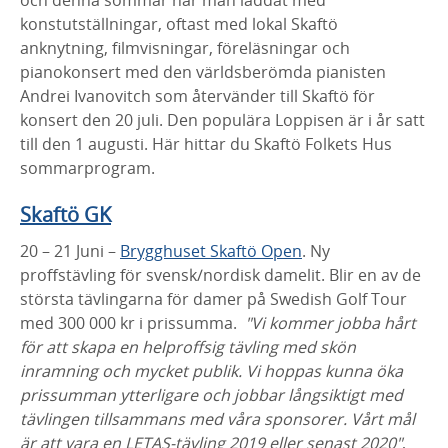
konstutställningar, oftast med lokal Skaftö
anknytning, filmvisningar, föreläsningar och
pianokonsert med den världsberömda pianisten
Andrei Ivanovitch som återvänder till Skaftö för
konsert den 20 juli. Den populära Loppisen är i år satt
till den 1 augusti. Här hittar du Skaftö Folkets Hus
sommarprogram.
Skaftö GK
20 – 21 Juni –
Brygghuset Skaftö Open
. Ny
proffstävling för svensk/nordisk damelit. Blir en av de
största tävlingarna för damer på Swedish Golf Tour
med 300 000 kr i prissumma.
"Vi kommer jobba hårt
för att skapa en helproffsig tävling med skön
inramning och mycket publik. Vi hoppas kunna öka
prissumman ytterligare och jobbar långsiktigt med
tävlingen tillsammans med våra sponsorer. Vårt mål
är att vara en LETAS-tävling 2019 eller senast 2020"
,