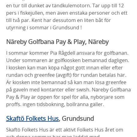
en tur till dunket av tändkulemotorn. Tar upp till 12
pers i fiskejullen, men även enstaka personer och ett
till två par. Kent har dessutom en liten båt för
utyrning i sommar i Grundsund !
Näreby Golfbana Pay & Play, Näreby
I sommar kommer Pia Rågdell ansvara för golfbanan.
Under sommaren är golfkiosken bemannad dagligen.
I kiosken kan man köpa något gott innan eller efter
rundan och greenfee (avgift) för rundan betalas här.
Är kiosken inte bemannad så kan man lösa greenfee
på gaveln med kontanter eller swish. Näreby Golfbana
Pay & Play är öppen för spel för alla, nybörjare som
proffs. ingen tidsbokning, bollränna gäller.
Skaftö Folkets Hus
, Grundsund
Skaftö Folkets Hus är ett aktivt Folkets Hus året om
och denna sommar har man laddat med