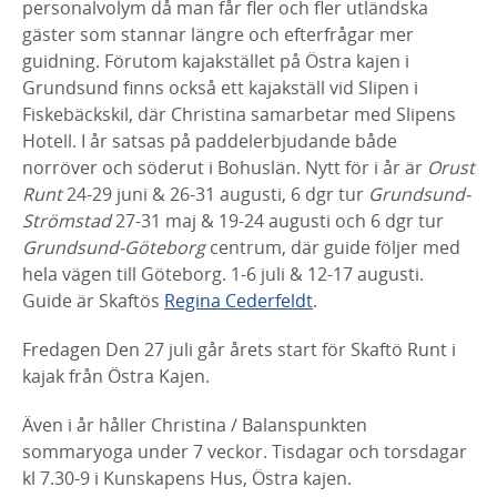
personalvolym då man får fler och fler utländska
gäster som stannar längre och efterfrågar mer
guidning. Förutom kajakstället på Östra kajen i
Grundsund finns också ett kajakställ vid Slipen i
Fiskebäckskil, där Christina samarbetar med Slipens
Hotell. I år satsas på paddelerbjudande både
norröver och söderut i Bohuslän. Nytt för i år är
Orust
Runt
24-29 juni & 26-31 augusti, 6 dgr tur
Grundsund-
Strömstad
27-31 maj & 19-24 augusti och 6 dgr tur
Grundsund-Göteborg
centrum, där guide följer med
hela vägen till Göteborg. 1-6 juli & 12-17 augusti.
Guide är Skaftös
Regina Cederfeldt
.
Fredagen Den 27 juli går årets start för Skaftö Runt i
kajak från Östra Kajen.
Även i år håller Christina / Balanspunkten
sommaryoga under 7 veckor. Tisdagar och torsdagar
kl 7.30-9 i Kunskapens Hus, Östra kajen.