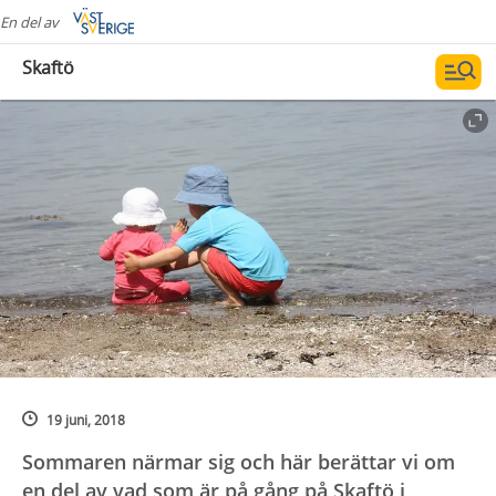
En del av
Skaftö
19 juni, 2018
Sommaren närmar sig och här berättar vi om
en del av vad som är på gång på Skaftö i