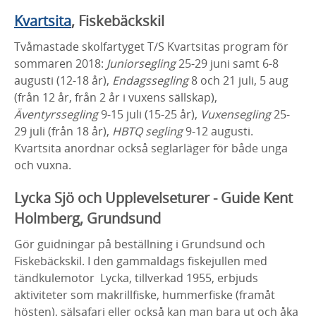
Kvartsita
, Fiskebäckskil
Tvåmastade skolfartyget T/S Kvartsitas program för
sommaren 2018:
Juniorsegling
25-29 juni samt 6-8
augusti (12-18 år),
Endagssegling
8 och 21 juli, 5 aug
(från 12 år, från 2 år i vuxens sällskap),
Äventyrssegling
9-15 juli (15-25 år),
Vuxensegling
25-
29 juli (från 18 år),
HBTQ segling
9-12 augusti.
Kvartsita anordnar också seglarläger för både unga
och vuxna.
Lycka Sjö och Upplevelseturer - Guide Kent
Holmberg, Grundsund
Gör guidningar på beställning i Grundsund och
Fiskebäckskil. I den gammaldags fiskejullen med
tändkulemotor Lycka, tillverkad 1955, erbjuds
aktiviteter som makrillfiske, hummerfiske (framåt
hösten), sälsafari eller också kan man bara ut och åka