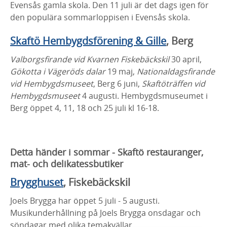
Evensås gamla skola. Den 11 juli är det dags igen för
den populära sommarloppisen i Evensås skola.
Skaftö Hembygdsförening & Gille
, Berg
Valborgsfirande vid Kvarnen Fiskebäckskil
30 april,
Gökotta i Vägeröds dalar
19 maj,
Nationaldagsfirande
vid Hembygdsmuseet
, Berg 6 juni,
Skaftöträffen vid
Hembygdsmuseet
4 augusti. Hembygdsmuseumet i
Berg öppet 4, 11, 18 och 25 juli kl 16-18.
Detta händer i sommar - Skaftö restauranger,
mat- och delikatessbutiker
Brygghuset
, Fiskebäckskil
Joels Brygga har öppet 5 juli - 5 augusti.
Musikunderhållning på Joels Brygga onsdagar och
söndagar med olika temakvällar.