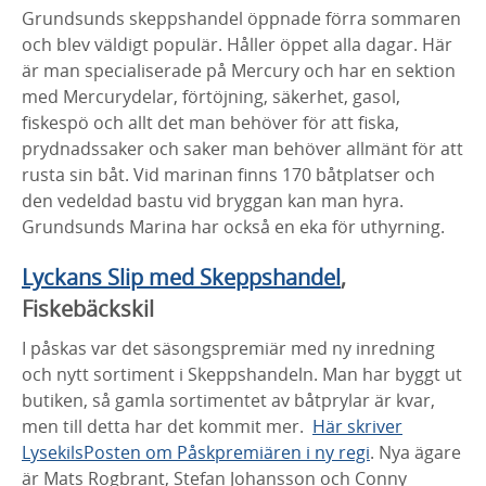
Grundsunds skeppshandel öppnade förra sommaren
och blev väldigt populär. Håller öppet alla dagar. Här
är man specialiserade på Mercury och har en sektion
med Mercurydelar, förtöjning, säkerhet, gasol,
fiskespö och allt det man behöver för att fiska,
prydnadssaker och saker man behöver allmänt för att
rusta sin båt. Vid marinan finns 170 båtplatser och
den vedeldad bastu vid bryggan kan man hyra.
Grundsunds Marina har också en eka för uthyrning.
Lyckans Slip med Skeppshandel
,
Fiskebäckskil
I påskas var det säsongspremiär med ny inredning
och nytt sortiment i Skeppshandeln. Man har byggt ut
butiken, så gamla sortimentet av båtprylar är kvar,
men till detta har det kommit mer.
Här skriver
LysekilsPosten om Påskpremiären i ny regi
. Nya ägare
är Mats Rogbrant, Stefan Johansson och Conny