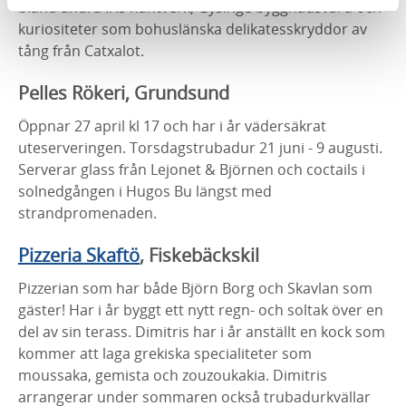
bland andra Iris hantverk, Gysinge byggnadsvård och
kuriositeter som bohuslänska delikatesskryddor av
tång från Catxalot.
Pelles Rökeri, Grundsund
Öppnar 27 april kl 17 och har i år vädersäkrat
uteserveringen. Torsdagstrubadur 21 juni - 9 augusti.
Serverar glass från Lejonet & Björnen och coctails i
solnedgången i Hugos Bu längst med
strandpromenaden.
Pizzeria Skaftö
, Fiskebäckskil
Pizzerian som har både Björn Borg och Skavlan som
gäster! Har i år byggt ett nytt regn- och soltak över en
del av sin terass. Dimitris har i år anställt en kock som
kommer att laga grekiska specialiteter som
moussaka, gemista och zouzoukakia. Dimitris
arrangerar under sommaren också trubadurkvällar