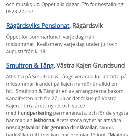
och musikquiz. Öppet alla dagar. Tfn för beställning:
0523-222 37.
Rågårdsviks Pensionat
, Rågårdsvik
Öppet för sommarlunch varje dag från
midsommar. Kvällsmeny varje dag under juli och
augusti från kl 18.
Smultron & Tång
, Västra Kajen Grundsund
Att sitta på Smultron & Tångs veranda för att titta på
midsommarfirandet på kajen framför är alltid en
hit. Smultron & Tång är en av arrangörerna bakom
Kanalfesten och fre 27 juli är det fokus på Västra
Kajen. Förra årets nyhet och succé
med
hundparkering
permanentats, och för de yngsta
har man en
lekhörna.
Årets stora nyhet är att våra
onsdagskvällar blir genuina drinkkvällar
.
Ninnis
barkvällar mitt i veckan har premiär 13 juni.
”Magnus