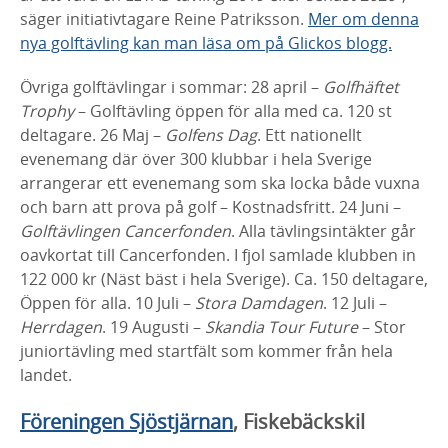
säger initiativtagare Reine Patriksson.
Mer om denna
nya golftävling kan man läsa om på Glickos blogg.
Övriga golftävlingar i sommar: 28 april –
Golfhäftet
Trophy
– Golftävling öppen för alla med ca. 120 st
deltagare. 26 Maj –
Golfens Dag
. Ett nationellt
evenemang där över 300 klubbar i hela Sverige
arrangerar ett evenemang som ska locka både vuxna
och barn att prova på golf – Kostnadsfritt. 24 Juni –
Golftävlingen Cancerfonden
. Alla tävlingsintäkter går
oavkortat till Cancerfonden. I fjol samlade klubben in
122 000 kr (Näst bäst i hela Sverige). Ca. 150 deltagare,
Öppen för alla. 10 Juli –
Stora Damdagen
. 12 Juli –
Herrdagen
. 19 Augusti –
Skandia Tour Future
– Stor
juniortävling med startfält som kommer från hela
landet.
Föreningen Sjöstjärnan
, Fiskebäckskil