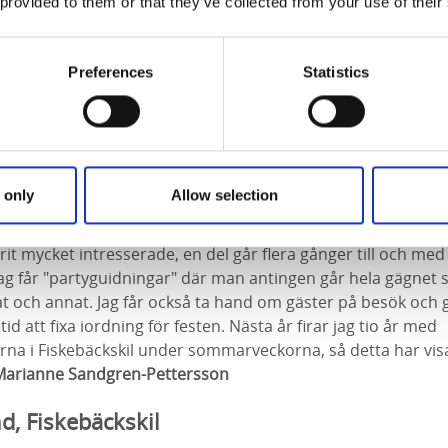
Hamn
 provided to them or that they’ve collected from your use of their
aft något färre båtar i hamnen denna sommar pga vädret. 
Preferences
Statistics
et populär för norrmän och vi har fler norrmän som kommer 
 hamnar.
Hans Gunnarsson
ne Sandgren-Petterson
 only
Allow selection
serade guiden Marianne gör Skaftö- och Saltön guidningar s
Fiskebäckskil. "Sommaren har varit bra. Vädret har gynnat 
t mycket intresserade, en del går flera gånger till och me
ag får "partyguidningar" där man antingen går hela gägnet s
at och annat. Jag får också ta hand om gäster på besök och 
tid att fixa iordning för festen. Nästa år firar jag tio år med
na i Fiskebäckskil under sommarveckorna, så detta har visat
Marianne Sandgren-Pettersson
d, Fiskebäckskil