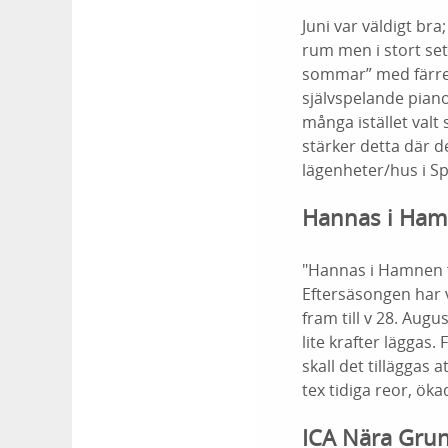
Juni var väldigt bra
rum men i stort set
sommar” med färre 
självspelande piano
många istället valt
stärker detta där 
lägenheter/hus i S
Hannas i Hamn
"Hannas i Hamnen f
Eftersäsongen har 
fram till v 28. Augu
lite krafter läggas.
skall det tilläggas
tex tidiga reor, ök
ICA Nära Gru