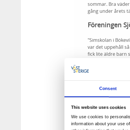
sommar. Bra väder 
gång under årets tä
Föreningen Sjö
"Simskolan i Bökevi
var det uppehåll så 
fick lite äldre barn
samtliga visningar.
fullt hus både på 
Golfen Mat &
Consent
”Vårt första år men
med beläggningen i
This website uses cookies
restaurangen. Vi k
We use cookies to personalis
Reine Patriksson
information about your use of