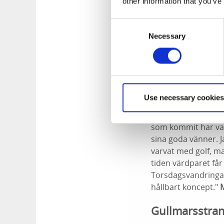
Grundsunds 
other information that you’ve
Consent
Vi har generellt h
Necessary
Selection
dock fortsatt myck
med många andra
Guide Marian
Use necessary cookies
Nationellt auktori
Konstvandringar i 
som kommit har vari
sina goda vänner. J
varvat med golf, m
tiden värdparet får 
Torsdagsvandringar
hållbart koncept."
Gullmarsstran