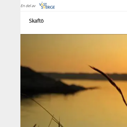
En del av
Skaftö