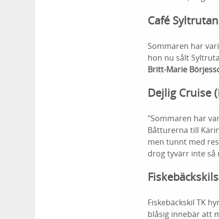
Café Syltruta
Sommaren har varit 
hon nu sålt Syltru
Britt-Marie Börjess
Dejlig Cruise
"Sommaren har vari
Båtturerna till Kär
men tunnt med resen
drog tyvärr inte så
Fiskebäckskil
Fiskebäckskil TK h
blåsig innebär att 