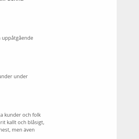
en uppåtgående
kunder under
a kunder och folk
it kallt och blåsigt,
r mest, men även