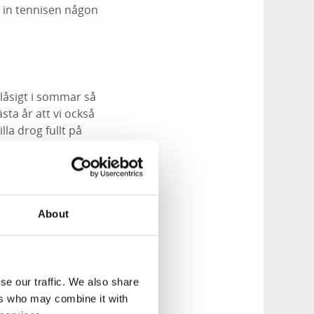
 in tennisen någon
blåsigt i sommar så
sta år att vi också
lla drog fullt på
 slagit väl ut med
."
Kristina Jarnedal
About
ben är mycket nöjda
 och renoverar även
 och födelsedagar.”
se our traffic. We also share
ers who may combine it with