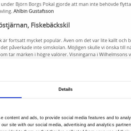
under Björn Borgs Pokal gjorde att man inte behövde flytta
vling.
Ahlbin Gustafsson
stjärnan, Fiskebäckskil
k är fortsatt mycket populär. Även om det var lite kallt och 
det påverkade inte simskolan. Möjligen skulle vi önska till nä
 som tar märken i högre valörer. Visningarna i Wilhelmsons vi
 Våra kulturaftnar i gamla skolhuset vid kyrkan i sommar har
Ulrika Knutsons och konstnären Meta Isaeus-Berlins föredrag
 Rum
Details
 vi ligger ganska lika med året innan. Vet även att Golfklub
 sommar. I vinter bygger vi 5-7 nya hotellrum i Klubbhuset
ommer att satsa mycket på golfpaket och fester som bröllop
e content and ads, to provide social media features and to analy
 our site with our social media, advertising and analytics partn