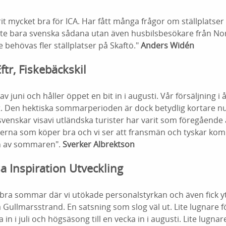
 mycket bra för ICA. Har fått många frågor om ställplatser
nte bara svenska sådana utan även husbilsbesökare från No
e behövas fler ställplatser på Skaftö."
Anders Widén
ftr, Fiskebäckskil
v juni och håller öppet en bit in i augusti. Vår försäljning i år
et. Den hektiska sommarperioden är dock betydlig kortare n
venskar visavi utländska turister har varit som föregående å
sterna som köper bra och vi ser att fransmän och tyskar kom
n av sommaren".
Sverker Albrektson
a Inspiration Utveckling
tebra sommar där vi utökade personalstyrkan och även fick yt
Gullmarsstrand. En satsning som slog väl ut. Lite lugnare
a in i juli och högsäsong till en vecka in i augusti. Lite lugna