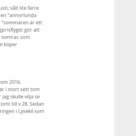
i; sålt lite färre
it en ”annorlunda
t ”sommaren är ett
prisflyget gör att
t i somras som
om köper
som 2016.
 i stort sett tom
jag skulle vilja se
tomt till v 28. Sedan
ringen i Lysekil som