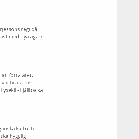
rjessons regi då
fast med nya ägare.
än förra året.
 vid bra väder,
ysekil - Fjällbacka
anska kall och
nska hygglig