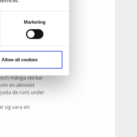
 services.
Grundsunds Hamn är
Marketing
till oss jämfört
Allow all cookies
amt
guidningarna. De
d och många skickar
om en aktivitet
guida de runt under
 sig vara ett