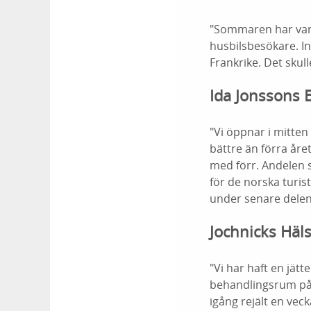
"Sommaren har varit
husbilsbesökare. I
Frankrike. Det skull
Ida Jonssons E
"Vi öppnar i mitten a
bättre än förra år
med förr. Andelen s
för de norska turi
under senare dele
Jochnicks Häls
"Vi har haft en jät
behandlingsrum på 
igång rejält en veck