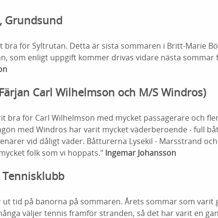
n, Grundsund
bra för Syltrutan. Detta är sista sommaren i Britt-Marie Bö
tan, som enligt uppgift kommer drivas vidare nästa sommar 
on
 (Färjan Carl Wilhelmson och M/S Windros)
t bra för Carl Wilhelmson med mycket passagerare och fler 
ingön med Windros har varit mycket väderberoende - full båt
ärer vid dåligt väder. Båtturerna Lysekil - Marsstrand och L
 mycket folk som vi hoppats."
Ingemar Johansson
s Tennisklubb
yr ut tid på banorna på sommaren. Årets sommar som varit g
många väljer tennis framför stranden, så det har varit en ga