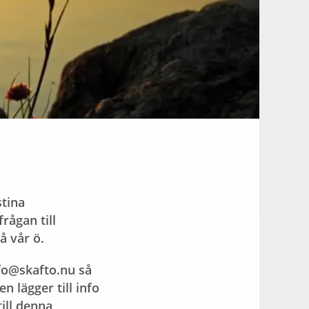
tina
rågan till
å vår ö.
info@skafto.nu så
 lägger till info
till denna