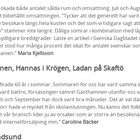
; ökade både antalet sålda rum och omsättning. Juli och August
t bibehållit omsättningen. ”Tycker att det generellt har var
besökare längs hela kusten och det som vi tidigare sagt at
” stämmer inte längre. Dåliga somrar i kombination med låg
 sydligare breddgrader. Läste en artikel i Svenska Dagblade
det stod hur många procent det ökat för antalet svenskar s
panien.”
Maria Kjellsson
en, Hannas i Krögen, Ladan på Skaftö
irade 60 år i sommar. Sommaren för oss har varit samma 
varit bättre, försäsongen sämre! Gästhamnen utanför oss var
sti och September har dock varit bra månader. Det är väl där 
 Förr hade vi mycket från skolavslutningen. Nu känns det folk
 att vår bransch lider ju av orsaker som är större än besöksnä
ad internetförsäljning mm.”
Caroline Bäcker
ndsund