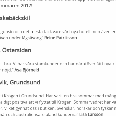
ommaren 2017!
iskebäckskil
gonsin och det mesta tack vare vårt nya hotell men även 
, även under lågsäsong”
Reine Patriksson
.
 Östersidan
t bra. Vi har våra stamkunder och har därutöver fått nya 
 nöjd."
Åsa Björneld
vik, Grundsund
 i Krögen i Grundsund. Har varit en bra sommar med mång
väldigt positiva att vi flyttat till Krögen. Sommarvädret har var
er, vilket gynnat oss i butiken. Svenskar, norskar och tyska
män och australiensare bland kunderna"
Lisa Larsson