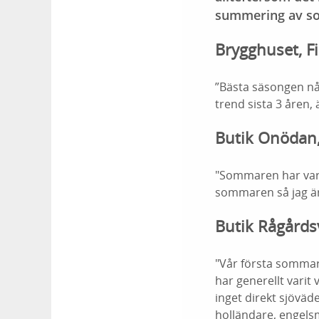
summering av s
Brygghuset, F
”Bästa säsongen nå
trend sista 3 åren
Butik Onödan,
"Sommaren har vari
sommaren så jag är
Butik Rågårds
"Vår första sommar
har generellt varit 
inget direkt sjöväd
holländare, engels