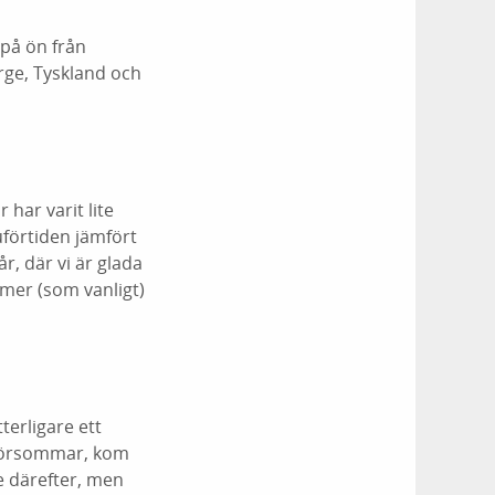
 på ön från
rge, Tyskland och
 har varit lite
uförtiden jämfört
r, där vi är glada
mer (som vanligt)
terligare ett
 försommar, kom
re därefter, men