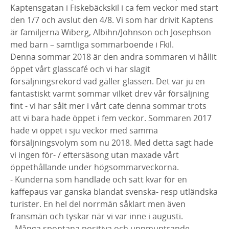
Kaptensgatan i Fiskebäckskil i ca fem veckor med start
den 1/7 och avslut den 4/8. Vi som har drivit Kaptens
är familjerna Wiberg, Albihn/Johnson och Josephson
med barn – samtliga sommarboende i Fkil.
Denna sommar 2018 är den andra sommaren vi hållit
öppet vårt glasscafé och vi har slagit
försäljningsrekord vad gäller glassen. Det var ju en
fantastiskt varmt sommar vilket drev vår försäljning
fint - vi har sålt mer i vårt cafe denna sommar trots
att vi bara hade öppet i fem veckor. Sommaren 2017
hade vi öppet i sju veckor med samma
försäljningsvolym som nu 2018. Med detta sagt hade
vi ingen för- / eftersäsong utan maxade vårt
öppethållande under högsommarveckorna.
- Kunderna som handlade och satt kvar för en
kaffepaus var ganska blandat svenska- resp utländska
turister. En hel del norrmän såklart men även
fransmän och tyskar när vi var inne i augusti.
- Många spontana positiva och uppmuntrande