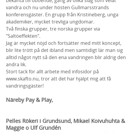
bekanta till öboende, gäng av olika slag som velat
vandra och nu under hösten Gullmarsstrands
konferensgäster. En grupp från Kristineberg, unga
akademiker, mycket trevliga ungdomar.
Två finska grupper, tre norska grupper via
"Saltöeffekten".
Jag är mycket nöjd och fortsätter med mitt koncept,
blir lite trött på det ibland men samtidigt lär man sig
alltid något nytt så den ena vandringen blir aldrig den
andra lik.
Stort tack för allt arbete med infosidor på
www.skafto.nu, tror att det har hjälpt mig att få
vandringsgäster!
Näreby Pay & Play,
Pelles Rökeri i Grundsund, Mikael Koivuhuhta &
Maggie o Ulf Grundén