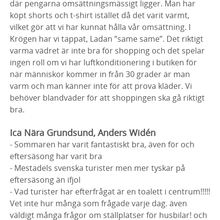
där pengarna omsättningsmässigt ligger. Man har
köpt shorts och t-shirt istället då det varit varmt,
vilket gör att vi har kunnat hålla vår omsättning. I
Krögen har vi tappat, Ladan ”same same”. Det riktigt
varma vädret är inte bra för shopping och det spelar
ingen roll om vi har luftkonditionering i butiken för
när människor kommer in från 30 grader är man
varm och man känner inte för att prova kläder. Vi
behöver blandväder för att shoppingen ska gå riktigt
bra.
Ica Nära Grundsund, Anders Widén
- Sommaren har varit fantastiskt bra, även för och
eftersäsong har varit bra
- Mestadels svenska turister men mer tyskar på
eftersäsong än ifjol
- Vad turister har efterfrågat är en toalett i centrum!!!!!
Vet inte hur många som frågade varje dag. även
väldigt många frågor om ställplatser för husbilar! och