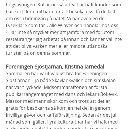
högsäsongen. Kul är också att vi har haft kunder som
har kört flera mil bara för att besöka oss då de läst
om oss i tidningar/på nätet. Vi har även en del
Lysekilare som tar Calle W över och handlar hos oss
- Har inte så mycket mer att jämföra med förutom
restauranger jag arbetat på innan och känner väl inte
att det blivit varken mer eller mindre utländska
turister på ön denna sommar.
Föreningen Sjöstjärnan, Kristina Jarnedal
Sommaren har varit väldigt bra för Föreningen
Sjöstjärnan – ja både Skavlankvällen och simskolan
har varit lyckade. Midsommaraftonen är första
publikarrangemanget med dans och lekar i Bökevik.
Massor med människor kom och trots att det är
gratis för besökarna så kom en hel del in genom
frivilliga gåvor och kaffeförsäljning. Sedan är det juli
månad som gäller. Fyra kulturaftnar har vi haft med
varierande innehåll, simskola under tre veckor med