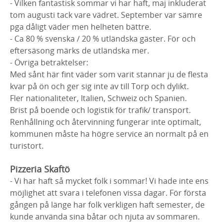
- Vilken fantastisk sommar vi har haft, maj inkluderat
tom augusti tack vare vädret. September var sämre
pga dåligt väder men helheten bättre.
- Ca 80 % svenska / 20 % utländska gäster. För och
eftersäsong märks de utländska mer.
- Övriga betraktelser:
Med sånt här fint väder som varit stannar ju de flesta
kvar på ön och ger sig inte av till Torp och dylikt.
Fler nationaliteter, Italien, Schweiz och Spanien.
Brist på boende och logistik för trafik/ transport.
Renhållning och återvinning fungerar inte optimalt,
kommunen måste ha högre service än normalt på en
turistort.
Pizzeria Skaftö
- Vi har haft så mycket folk i sommar! Vi hade inte ens
möjlighet att svara i telefonen vissa dagar. För första
gången på länge har folk verkligen haft semester, de
kunde använda sina båtar och njuta av sommaren.