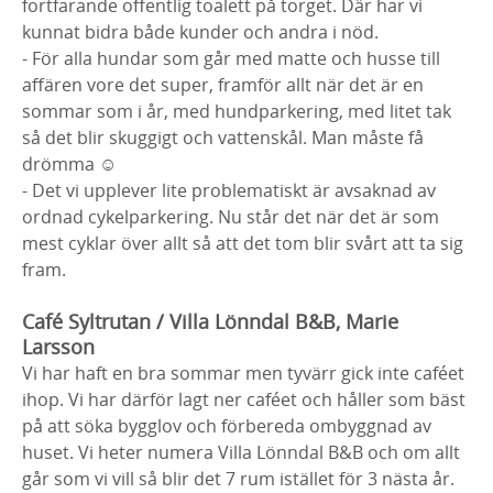
fortfarande offentlig toalett på torget. Där har vi
kunnat bidra både kunder och andra i nöd.
- För alla hundar som går med matte och husse till
affären vore det super, framför allt när det är en
sommar som i år, med hundparkering, med litet tak
så det blir skuggigt och vattenskål. Man måste få
drömma ☺️
- Det vi upplever lite problematiskt är avsaknad av
ordnad cykelparkering. Nu står det när det är som
mest cyklar över allt så att det tom blir svårt att ta sig
fram.
Café Syltrutan / Villa Lönndal B&B, Marie
Larsson
Vi har haft en bra sommar men tyvärr gick inte caféet
ihop. Vi har därför lagt ner caféet och håller som bäst
på att söka bygglov och förbereda ombyggnad av
huset. Vi heter numera Villa Lönndal B&B och om allt
går som vi vill så blir det 7 rum istället för 3 nästa år.