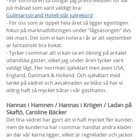
- För sommaren så bifogar jag pressreleasen för vår
juli månad som varit väldigt bra:
Gullmarsstrand Hotell slår julirekord
- För oss som är öppet hela året så ligger egentligen
fokus på marknadsföringen under ”lågsäsongen” dvs
okt-mars. Det som vi kan notera i år är att september
är fantastiskt bra bokat.
- Tycker i sommar att vi kan se en ökning på antalet
utländska gäster, vilket jag under åren tycker varit
väldigt lågt. Fler norrmän självklart men även USA,
England, Danmark & Holland. Och självklart med
tanke på vädret och avsaknaden av blåst så har vi
aldrig haft så mycket båtar i vår gästhamn.
Hannas i Hamnen / Hannas i Krögen / Ladan på
Skaftö, Caroline Bäcker
Det fina vädret har gjort att vi haft mycket fler kunder,
men de kunderna har i sommar handlat andra kläder
än där vår kärna ligger, vilket är regnkläder och jackor