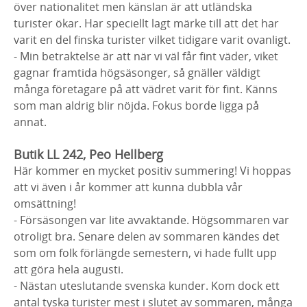
över nationalitet men känslan är att utländska
turister ökar. Har speciellt lagt märke till att det har
varit en del finska turister vilket tidigare varit ovanligt.
- Min betraktelse är att när vi väl får fint väder, viket
gagnar framtida högsäsonger, så gnäller väldigt
många företagare på att vädret varit för fint. Känns
som man aldrig blir nöjda. Fokus borde ligga på
annat.
Butik LL 242, Peo Hellberg
Här kommer en mycket positiv summering! Vi hoppas
att vi även i år kommer att kunna dubbla vår
omsättning!
- Försäsongen var lite avvaktande. Högsommaren var
otroligt bra. Senare delen av sommaren kändes det
som om folk förlängde semestern, vi hade fullt upp
att göra hela augusti.
- Nästan uteslutande svenska kunder. Kom dock ett
antal tyska turister mest i slutet av sommaren, många