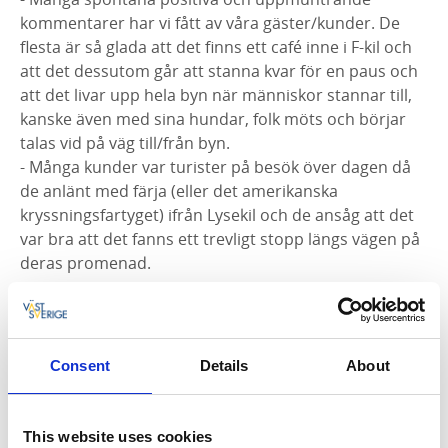
kommentarer har vi fått av våra gäster/kunder. De
flesta är så glada att det finns ett café inne i F-kil och
att det dessutom går att stanna kvar för en paus och
att det livar upp hela byn när människor stannar till,
kanske även med sina hundar, folk möts och börjar
talas vid på väg till/från byn.
- Många kunder var turister på besök över dagen då
de anlänt med färja (eller det amerikanska
kryssningsfartyget) ifrån Lysekil och de ansåg att det
var bra att det fanns ett trevligt stopp längs vägen på
deras promenad.
Krögens Fisk & Krog, Janne Olofsson och Regina
Cederfeldt
- Vi hade ingen försäsong, eftersom tillstånden kom
Consent
Details
About
sent och vi öppnade inte Krogen förrän på
midsommardagen och Fisken torsdag vecka 26. Men,
när väl verksamheten kom igång, har vi haft en riktigt
This website uses cookies