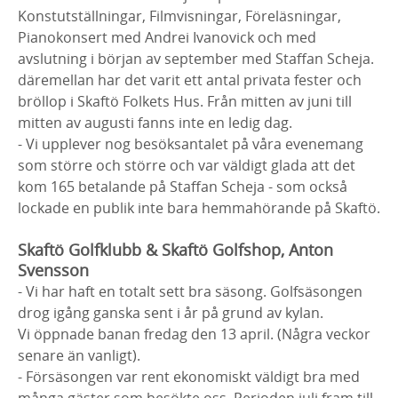
Konstutställningar, Filmvisningar, Föreläsningar,
Pianokonsert med Andrei Ivanovick och med
avslutning i början av september med Staffan Scheja.
däremellan har det varit ett antal privata fester och
bröllop i Skaftö Folkets Hus. Från mitten av juni till
mitten av augusti fanns inte en ledig dag.
- Vi upplever nog besöksantalet på våra evenemang
som större och större och var väldigt glada att det
kom 165 betalande på Staffan Scheja - som också
lockade en publik inte bara hemmahörande på Skaftö.
Skaftö Golfklubb & Skaftö Golfshop, Anton
Svensson
- Vi har haft en totalt sett bra säsong. Golfsäsongen
drog igång ganska sent i år på grund av kylan.
Vi öppnade banan fredag den 13 april. (Några veckor
senare än vanligt).
- Försäsongen var rent ekonomiskt väldigt bra med
många gäster som besökte oss. Perioden juli fram till