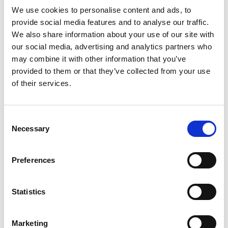
bra högsäsong, både i Krogen och Fisken.
We use cookies to personalise content and ads, to
Eftersäsongen har varit sådär. Det var bra en bit in i
provide social media features and to analyse our traffic.
augusti, men när vädret svängde, dog det ut en del,
We also share information about your use of our site with
men vi är ändå nöjda.
our social media, advertising and analytics partners who
- Vi har haft en del utländska turister, mest norrmän
may combine it with other information that you’ve
förstås, men även tyskar och fransmän. Fördelningen
provided to them or that they’ve collected from your use
är svårt att säga.
of their services.
- Inför nästa sommar hoppas vi kunna vara med
mycket mer från början. I år har vi gått på chans hela
tiden och inte haft något att jämföra med. Vi startade
Consent
ju upp en helt ny verksamhet. Vår målsättning är att
Necessary
Selection
hålla igång verksamheten hela året och successivt
utveckla den vidare.
Preferences
Kvartsita / Föreningen För Fulla Segel
Statistics
Lycka Hav & upplevelse: Kent Holmberg:
- Dåligt intresse för båten till uthyrning. Uthyrd ca 10
dagar i sommar (lilla båten). Då uthyrd till 50 / 50
Marketing