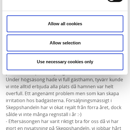
svenskar / tyskar.
- Fiskejullen har gått 5-6 turer i sommar. Mest
svenskar som varit med på turerna.
- Konstigt så lite gensvar det varit när det varit så
Allow all cookies
vackert väder. Dock borde jag annonserat mera och
satt anslag nere vid båten.
Allow selection
Lyckans Slip, Josefin Göthesson
- En underbar sommar med många soltimmar, riktigt
Use necessary cookies only
bra för båtbranschen. Hoppas att detta kommer att
positiv effekt på försäljning utav båtar & tillbehör.
Under högsäsong hade vi full gästhamn, tyvärr kunde
vi inte alltid erbjuda alla plats då hamnen var helt
överfull. Ett angenämt problem men som kan skapa
irritation hos badgästerna. Försäljningsmässigt i
Skeppshandeln har vi ökat rejält från förra året, dock
sålde vi inte många regnställ i år :-)
- Eftersäsongen har varit riktigt bra för oss då vi har
gjort en nysatsning på Skeppshandeln, vi jobbar hårt