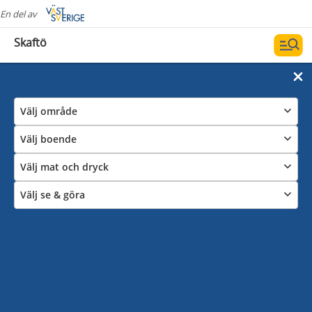
En del av
Skaftö
Välj område
Välj boende
Välj mat och dryck
Välj se & göra
Vandra och cykla
Naturen är alltid nära med cykel eller om du vill
promenera. På Skaftö finns fina cykel- och
vandringsleder som binder samman stora delar av ön