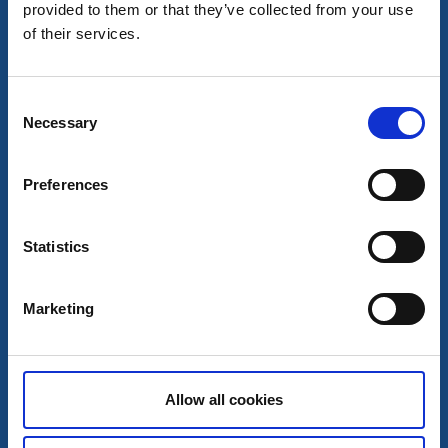
provided to them or that they’ve collected from your use
of their services.
Consent
Necessary
Selection
Naturområden
Utsiktsplats
Skuddevigeleden
Preferences
Grundsund
Svår naturstig över bergen på Ösö
Statistics
Läs mer
Marketing
Allow all cookies