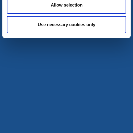
Allow selection
Use necessary cookies only
Leder
Vandra
Strandpromenaden
Grundsund, Skaftö
Vandringsled till Vigerna
Läs mer