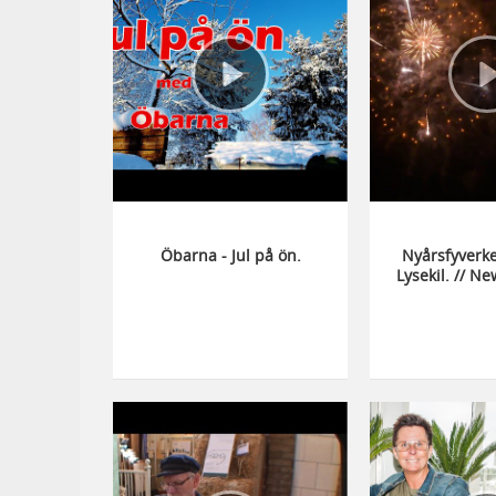
Öbarna - Jul på ön.
Nyårsfyverke
Lysekil. // N
Fireworks Ly