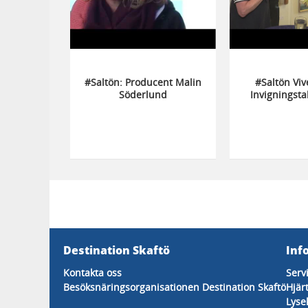
#Saltön: Producent Malin
#Saltön Viv
Söderlund
Invigningsta
Folkets
Destination Skaftö
Inf
Kontakta oss
Serv
Besöksnäringsorganisationen Destination Skaftö
Hjär
Lyse