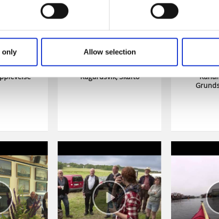
 only
Allow selection
upplevelse
Rågårdsvik, Skaftö
Kanal
Grunds