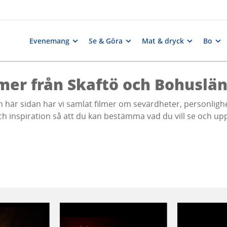
Evenemang
Se & Göra
Mat & dryck
Bo
lmer från Skaftö och Bohuslä
n här sidan har vi samlat filmer om sevärdheter, personli
och inspiration så att du kan bestämma vad du vill se och 