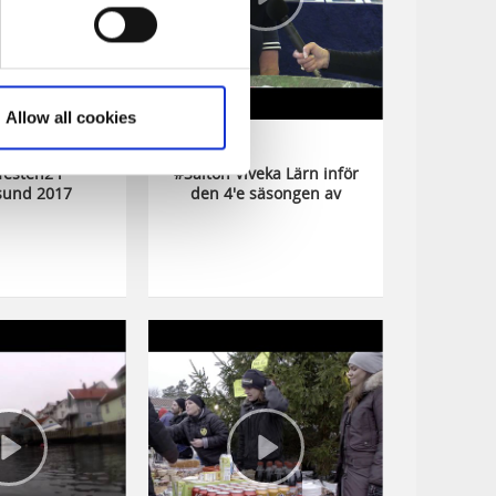
Allow all cookies
festen2 i
#Saltön Viveka Lärn inför
und 2017
den 4'e säsongen av
Saltön på Svt.