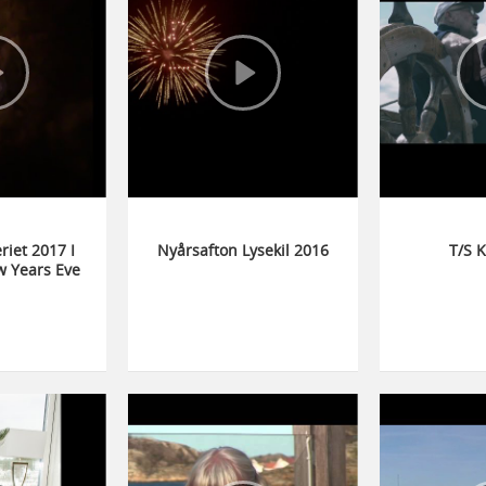
riet 2017 I
Nyårsafton Lysekil 2016
T/S K
ew Years Eve
sekil 2017