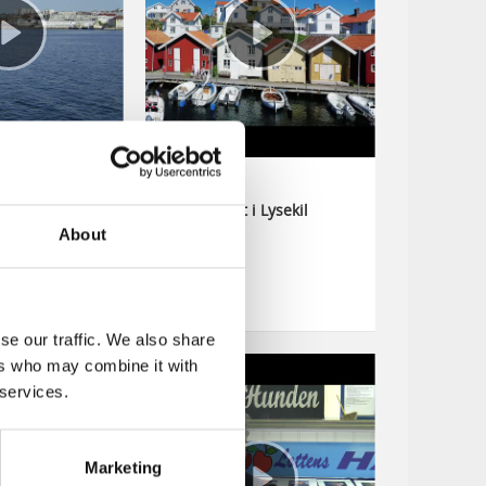
 Wilhelmson
Livet i Lysekil
Fiskebäckskil-
About
sekil
se our traffic. We also share
ers who may combine it with
 services.
Marketing