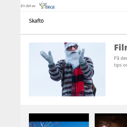
En del av
Skaftö
Fi
På de
tips 