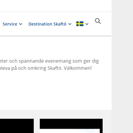
Service
Destination Skaftö
n
gheter och spännande evenemang som ger dig
uppleva på och omkring Skaftö. Välkommen!