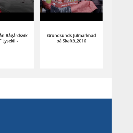
rån Rågårdsvik
Grundsunds Julmarknad
 Lysekil -
på Skaftö_2016
 på äventyr 42