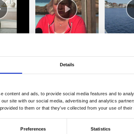
 från Skaftö.
#Saltön: Anki "Emily"
M/S Carl
agare 2023
Larsson
Östersidan-
Details
Ly
e content and ads, to provide social media features and to analy
 our site with our social media, advertising and analytics partn
 provided to them or that they’ve collected from your use of their
Preferences
Statistics