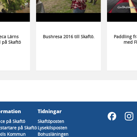
eca Lärns
Bushresa 2016 till Skaftö.
Paddling f
l på Skaftö
med FF
 Hus.
Jetteråttan
ormation
Tidningar
ice på Skaftö
Skaftöposten
tstartare på Skaftö
Lysekilsposten
kils Kommun
Bohusläningen