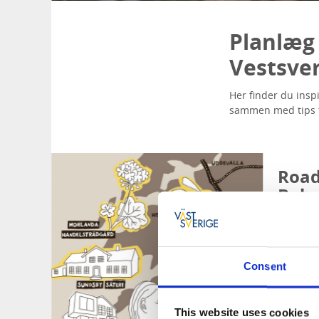
Planlæg
Vestsve
Her finder du insp
sammen med tips ti
Roadt
Bohu
Tag på e
blomstre
opdager 
Consent
gårdcafe
overnatn
This website uses cookies