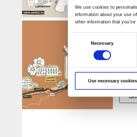
Læs
We use cookies to personalis
information about your use of
other information that you’ve
Tag t
Consent
have
Necessary
Selection
Göta
Nyd blo
pittores
på toget
Göteborg
Use necessary cookies
Læs