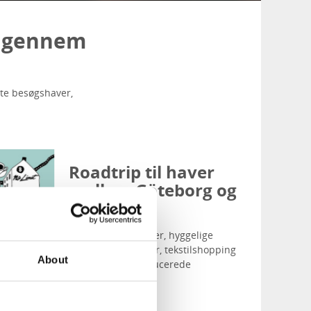
r gennem
ste besøgshaver,
Roadtrip til haver
mellem Göteborg og
Borås
Besøg smukke haver, hyggelige
overnatningssteder, tekstilshopping
About
og nyd lokalt producerede
delikatesser.