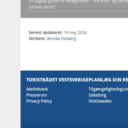
En digital guide til besøgshaver – fra slots- og herr
private perler.
Senest opdateret:
19 maj 2026
Skribent:
Annika Forberg
TURISTRÅDET VESTSVERIGE
PLANLÆG DIN RE
Mediebank
Tilgængelighedsguid
Presserum
Göteborg
Privacy Policy
VisitSweden