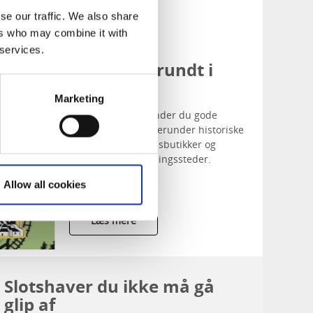
Læs mere
se our traffic. We also share
ers who may combine it with
 services.
Haverejse rundt i
Skaraborg
Marketing
Mellem haverne finder du gode
steder at stoppe, herunder historiske
perler, cafeer, gårdsbutikker og
hyggelige overnatningssteder.
Allow all cookies
Læs mere
Slotshaver du ikke må gå
glip af