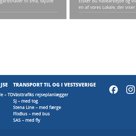
egårdshaver til små, skjulte
Elsker du havearbejde og vi
en af vores Lokale, der vise
JSE
TRANSPORT TIL OG I VESTSVERIGE
e – TD
Västtrafiks rejseplanlægger
SJ – med tog
Stena Line – med færge
FlixBus – med bus
SAS – med fly