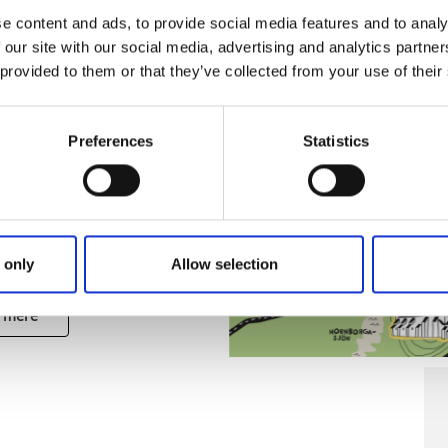
 mere
e content and ads, to provide social media features and to analy
 our site with our social media, advertising and analytics partn
 provided to them or that they’ve collected from your use of their
oget til fire
r langs
Preferences
Statistics
leden
mstrende bede, god mad og
ke overnatningssteder. Hop
 den korte strækning mellem
 og Alingsås.
 only
Allow selection
 mere