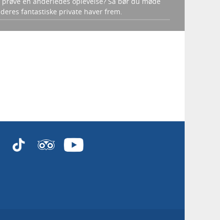
l prøve en anderledes oplevelse? Så bør du møde
r deres fantastiske private haver frem.