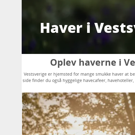
Haver i Vests
Oplev haverne i V
Vestsverige er hjemsted for mange smukke haver at besø
side finder du også hyggelige havecafeer, havehoteller