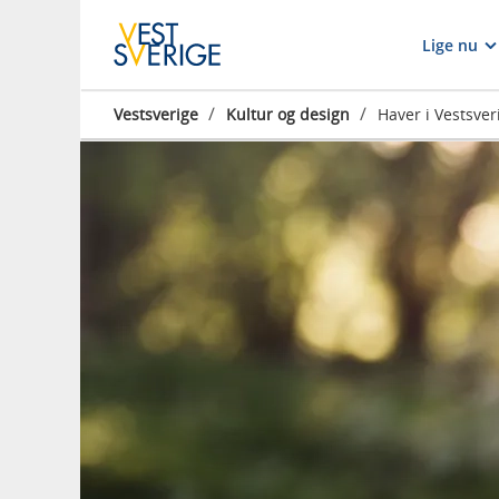
Lige nu
/
/
Vestsverige
Kultur og design
Haver i Vestsver