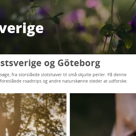
verige
estsverige og Göteborg
ge, fra storslåede slotshaver til små skjulte perler. På denne
, foreslåede roadtrips og andre naturskønne steder at udforske.