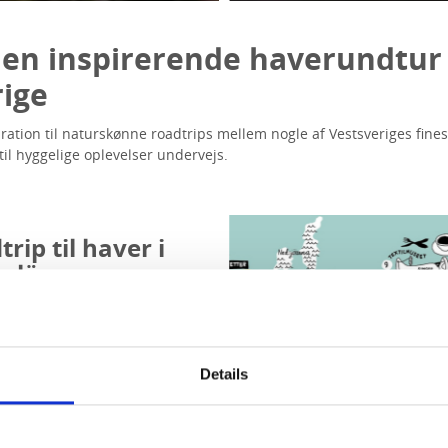
 en inspirerende haverundtu
rige
iration til naturskønne roadtrips mellem nogle af Vestsveriges fine
l hyggelige oplevelser undervejs.
rip til haver i
slän
n naturskøn roadtrip til
nde haver. Undervejs
du lokale smagsoplevelser,
Details
er, hyggelige
ingssteder og smukke stop.