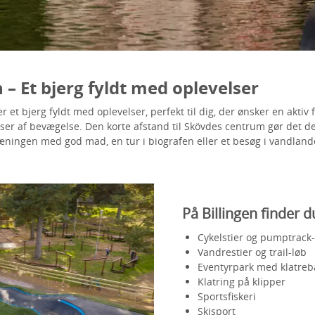
n – Et bjerg fyldt med oplevelser
r et bjerg fyldt med oplevelser, perfekt til dig, der ønsker en aktiv f
r af bevægelse. Den korte afstand til Skövdes centrum gør det d
æningen med god mad, en tur i biografen eller et besøg i vandlan
På Billingen finder d
Cykelstier og pumptrack
Vandrestier og trail-løb
Eventyrpark med klatreb
Klatring på klipper
Sportsfiskeri
Skisport