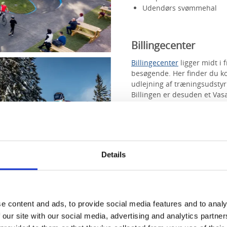
Udendørs svømmehal
Billingecenter
Billingecenter
ligger midt i 
besøgende. Her finder du ko
udlejning af træningsudsty
Billingen er desuden et Vas
Indkvartering i forsk
På Billingen er der to hove
Billingehus
har Skövdes beds
Details
fantastisk spaområde og pak
Camping
kan hele familien b
campingvogn.
e content and ads, to provide social media features and to analy
Et magisk vinterpara
 our site with our social media, advertising and analytics partn
Billingen er kendt for sine s