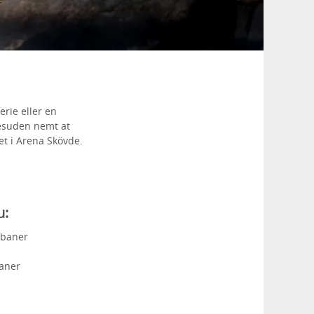
erie eller en
esuden nemt at
det i Arena Skövde.
u:
-baner
aner