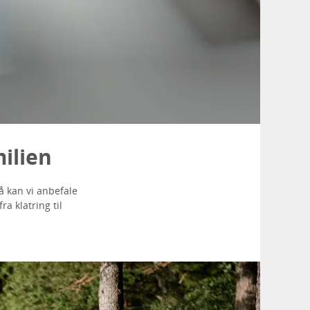
milien
å kan vi anbefale
ra klatring til