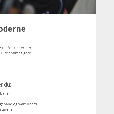
moderne
g Borås. Her er der
u Ulricehamns gode
r du:
-bane
ingsbane og wakeboard
rtarena