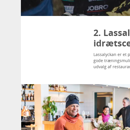
2. Lassa
idrætsc
Lassalyckan er et 
gode træningsmulig
udvalg af restaur