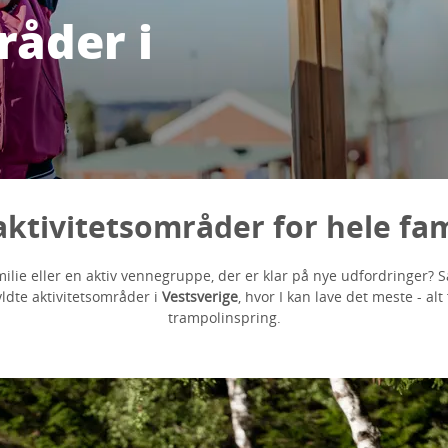
råder i
aktivitetsområder for hele fa
milie eller en aktiv vennegruppe, der er klar på nye udfordringer? S
yldte aktivitetsområder i
Vestsverige
, hvor I kan lave det meste - alt f
trampolinspring.