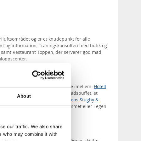
friluftsområdet og er et knudepunkt for alle
rt og information, Träningskonsulten med butik og
r samt Restaurant Toppen, der serverer god mad.
aloppscenter.
ellige prisklasser
dindkvarteringsmuligheder at vælge imellem.
Hotell
te udsigt, en luksuriøs morgenmadsbuffet, et
About
ketilbud til dine behov. På
Billingens Stugby &
o i enklere hytter, på vandrerhjemmet eller i egen
se our traffic. We also share
dis
ers who may combine it with
nefyldte vintre. På Billingebacken findes skilifte