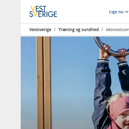
Lige nu
/
/
Vestsverige
Træning og sundhed
Aktivitetso