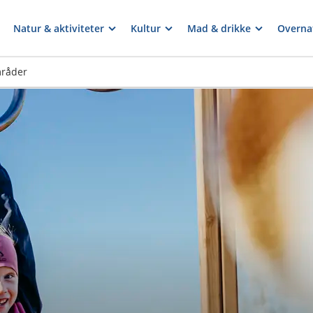
Natur & aktiviteter
Kultur
Mad & drikke
Overna
mråder