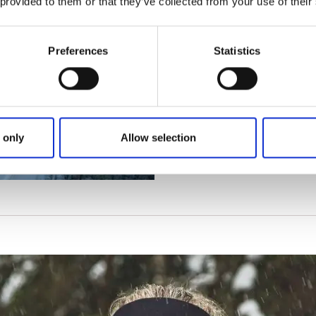
 provided to them or that they’ve collected from your use of their
samt en funpark med hop i f
kunstsnespor til langrend e
natursnespor for dig, der k
Preferences
Statistics
skøjter i
Arena Billingen
.
Læs mere om Billingen
 only
Allow selection