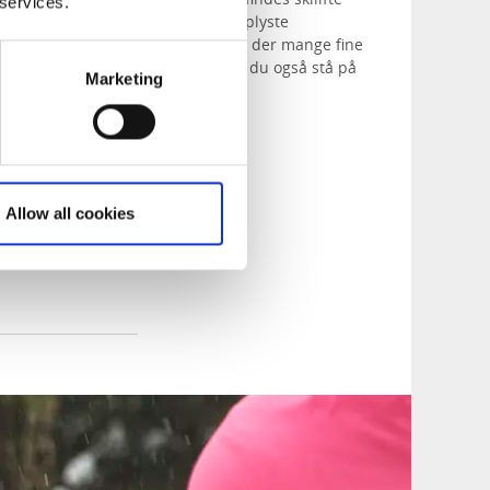
 services.
orskellige sværhedsgrader. Det oplyste
r 10 km langt, og derudover findes der mange fine
an lide
at stå på langrend
. Her kan du også stå på
Marketing
Allow all cookies