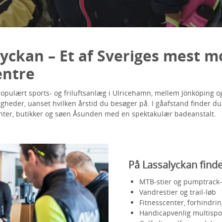
lyckan – Et af Sveriges mest 
entre
populært sports- og friluftsanlæg i Ulricehamn, mellem Jönköping o
heder, uanset hvilken årstid du besøger på. I gåafstand finder d
anter, butikker og søen Åsunden med en spektakulær badeanstalt.
På Lassalyckan finde
MTB-stier og pumptrack
Vandrestier og trail-løb
Fitnesscenter, forhindr
Handicapvenlig multispo