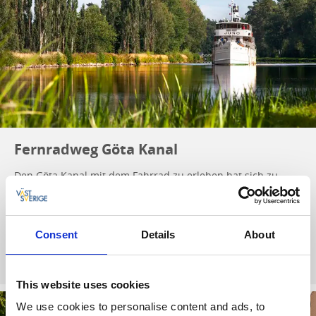
Fernradweg Göta Kanal
Den Göta Kanal mit dem Fahrrad zu erleben hat sich zu
einem schwedischen Klassiker entwickelt. Hier radelst Du in
ruhigem Tempo auf dem autofreien Treidelpfad entlang des
Kanals.
Consent
Details
About
Fernradweg Göta Kanal
This website uses cookies
We use cookies to personalise content and ads, to