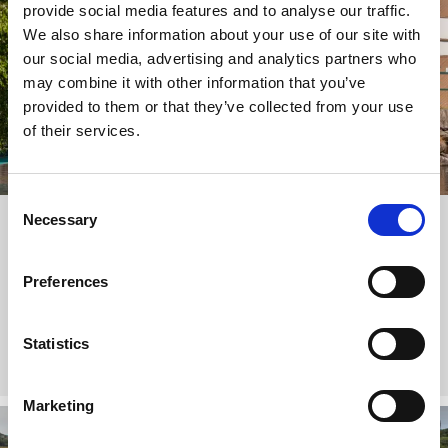
provide social media features and to analyse our traffic.
We also share information about your use of our site with
our social media, advertising and analytics partners who
may combine it with other information that you’ve
provided to them or that they’ve collected from your use
of their services.
Consent
Necessary
Lelångenleden
Selection
Lelångenleden ist ein abenteuerlicher Radweg, der Dich
Preferences
vom Meer in Uddevalla, vorbei an den Seen Dalslands und
hinauf zu den Wäldern Värmlands bis nach Årjäng führt.
Statistics
Lelångenleden
Marketing