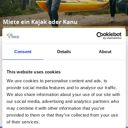
Miete ein Kajak oder Kanu
Weiterlesen
Wo möchtest du paddeln?
Consent
Details
About
Westschweden ist eine unglaublich abwechslungsreiche
Region – und je nachdem, wo du paddelst, erwarten dich
This website uses cookies
ganz unterschiedliche Naturerlebnisse.
We use cookies to personalise content and ads, to
Entlang der Küste in
Bohuslän
paddelst du zwischen kleinen
provide social media features and to analyse our traffic.
Inseln und charmanten Fischerdörfern.
Dalsland
begeistert
We also share information about your use of our site with
mit einem der schönsten Seensysteme Europas. Und rund
our social media, advertising and analytics partners who
um
Göteborg
findest du beliebte Paddelgebiete – sowohl
may combine it with other information that you’ve
stadtnah als auch mitten in unberührter Natur.
provided to them or that they’ve collected from your use
of their services.