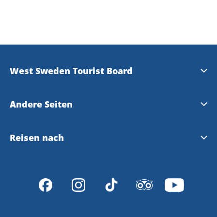
West Sweden Tourist Board
Presse
Andere Seiten
Travel Trade
Meet the Locals
Reisen nach
Bilddatenbank
Gothenburg
Reisen nach Westschweden und Göteborg
Datenschutzerklärung
VisitSweden
Reiseveranstalter