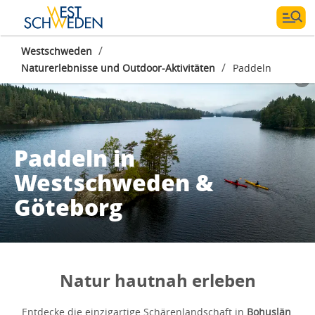
/
Westschweden
/
Naturerlebnisse und Outdoor-Aktivitäten
Paddeln
Paddeln in
Westschweden &
Göteborg
Natur hautnah erleben
Entdecke die einzigartige Schärenlandschaft in
Bohuslän
,