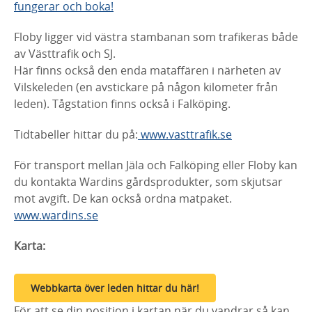
fungerar och boka!
Floby ligger vid västra stambanan som trafikeras både
av Västtrafik och SJ.
Här finns också den enda mataffären i närheten av
Vilskeleden (en avstickare på någon kilometer från
leden). Tågstation finns också i Falköping.
Tidtabeller hittar du på:
www.vasttrafik.se
För transport mellan Jäla och Falköping eller Floby kan
du kontakta Wardins gårdsprodukter, som skjutsar
mot avgift. De kan också ordna matpaket.
www.wardins.se
Karta:
Webbkarta över leden hittar du här!
För att se din position i kartan när du vandrar så kan