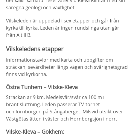
det kalkrika naturreservatet vid Kleva Klintar med sin
säregna geologi och växtlighet.
Vilskeleden är uppdelad i sex etapper och går från
kyrka till kyrka. Leden är ingen rundslinga utan går
från A till B.
Vilskeledens etapper
Informationstavlor med karta och uppgifter om
sträckan, sevärdheter längs vägen och svårighetsgrad
finns vid kyrkorna.
Östra Tunhem – Vilske-Kleva
Sträckan är 9 km. Medelsvår/svår ca 100 m i
brant sluttning. Leden passerar TV-tornet
och fornborgen på Stångaberget. Milsvid utsikt över
Västgötaslätten i väster och Hornborgsjön i norr.
Vilske-Kleva – Gökhem: