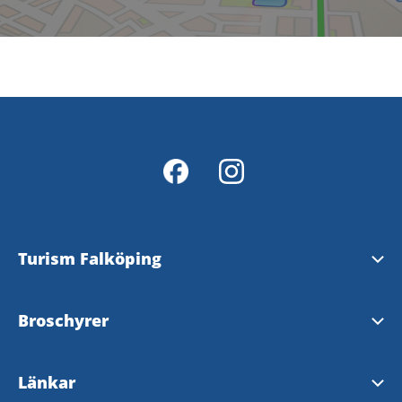
Turism Falköping
Falköpings Turistbyrå
Broschyrer
InfoPoints
Beställa broschyrer
Länkar