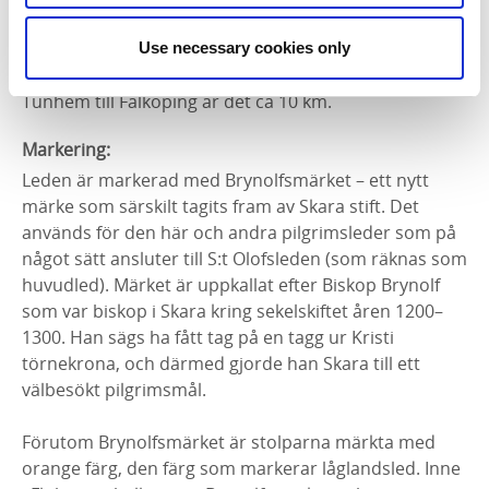
Östra Tunhem till Pilgrimsleden
Falköping - Varnhem
som är markerad med S:t Olofs märket. Från Östra
Use necessary cookies only
Tunhem till Varnhem är det ca 34 km och från Östra
Tunhem till Falköping är det ca 10 km.
Markering:
Leden är markerad med Brynolfsmärket – ett nytt
märke som särskilt tagits fram av Skara stift. Det
används för den här och andra pilgrimsleder som på
något sätt ansluter till S:t Olofsleden (som räknas som
huvudled). Märket är uppkallat efter Biskop Brynolf
som var biskop i Skara kring sekelskiftet åren 1200–
1300. Han sägs ha fått tag på en tagg ur Kristi
törnekrona, och därmed gjorde han Skara till ett
välbesökt pilgrimsmål.
Förutom Brynolfsmärket är stolparna märkta med
orange färg, den färg som markerar låglandsled. Inne