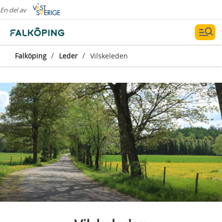
En del av
/
/
Falköping
Leder
Vilskeleden
Fotograf:
Svenska kyrkan, Floby