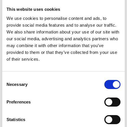
This website uses cookies
We use cookies to personalise content and ads, to
provide social media features and to analyse our traffic.
We also share information about your use of our site with
our social media, advertising and analytics partners who
may combine it with other information that you’ve
Café och Restaurang
provided to them or that they’ve collected from your use
of their services.
Här kan ni njuta av Ållebergs hamburgare, sallader,
pasta, matiga mackor eller en fika och samtidigt
uppleva en fantastisk utsikt över Falbygden. I caféet
Consent
finns också glass som smakar bra efter en vandring
Necessary
Selection
på platåberget.
Segelflyg
Preferences
Det var här på Ålleberg som segelflyget först
Statistics
introducerades på 30-talet. Segelflyget är lika aktivt nu