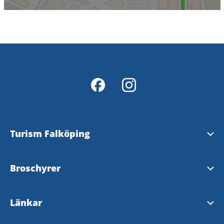
Turism Falköping
Falköpings Turistbyrå
Broschyrer
InfoPoints
Beställa broschyrer
Länkar
Tillgänglighetsredogörelse