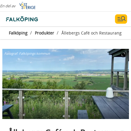
En del av
/
/
Falköping
Produkter
Ållebergs Café och Restaurang
Fotograf:
Falköpings kommun