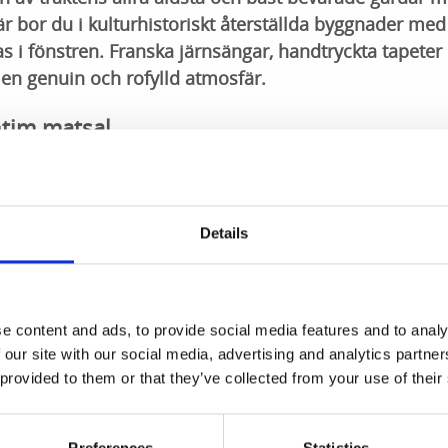
 Här bor du i kulturhistoriskt återställda byggnader me
s i fönstren. Franska järnsängar, handtryckta tapeter
en genuin och rofylld atmosfär.
ntim matsal
s sömn väntar frukosten i Nästegården Bed & Breakfasts in
och åkrar. Med magen full kan du sedan ge dig ut och upptä
Details
lämningar
ygden är ett område med en stor och tät ansamling av fornl
llen, ett av Västergötlands märkligaste fornlämningsområd
e content and ads, to provide social media features and to analy
ned mot ån Slafsan. De äldsta lämningarna sträcker sig så 
 our site with our social media, advertising and analytics partn
 provided to them or that they’ve collected from your use of their
plevelser