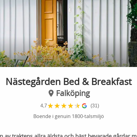
Nästegården Bed & Breakfast
Falköping
★
★
★
★
★
4,7
(31)
Boende i genuin 1800-talsmiljö
n av traktens allra äldsta och bäst bevarade gårdar m