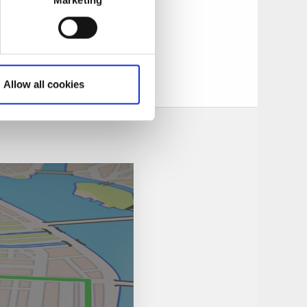
Marketing
unt mars-april kan
ute i naturen kan
d picknickkorg. Om
kövde och Skara inte
Allow all cookies