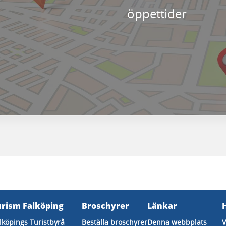
öppettider
urism Falköping
Broschyrer
Länkar
lköpings Turistbyrå
Beställa broschyrer
Denna webbplats
V