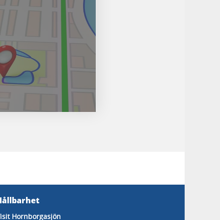
Hållbarhet
isit Hornborgasjön