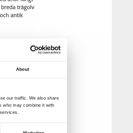
d breda trägolv
 och antik
tima matsal med
cka närområdet.
About
ämningar. Här kan
en, beläget på en
se our traffic. We also share
långt som 5000 år
ers who may combine it with
 services.