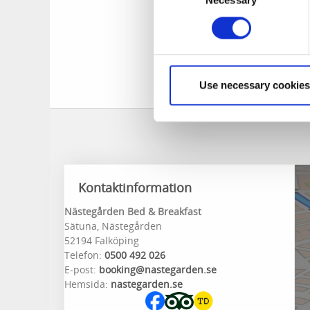
Necessary
Selection
Väster om Nästegår
du bevittna tranor
du pilgrimsvandra 
du vill ta en tur på
långt bort.
Use necessary cookies
Kontaktinformation
Nästegården Bed & Breakfast
Sätuna, Nästegården
52194 Falköping
Telefon:
0500 492 026
E-post:
booking@nastegarden.se
Hemsida:
nastegarden.se