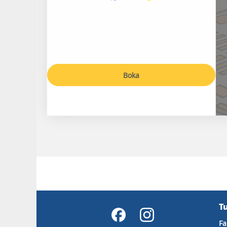
Boka
T
Fa