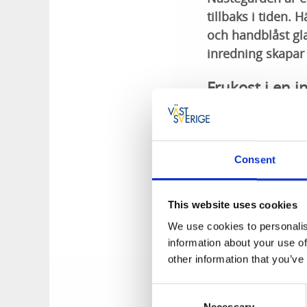
tillbaks i tiden.
och handblåst gla
inredning skapar 
Frukost i en i
Efter en skön natt
utsikt över ängar 
Consent
Mäktiga forn
This website uses cookies
Trakten kring Falb
du besöka Ekornava
We use cookies to personalis
höjdryggssluttning 
information about your use of
bakåt i tiden.
other information that you’ve
Unika naturup
Consent