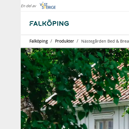
En del av
/
/
Falköping
Produkter
Nästegården Bed & Brea