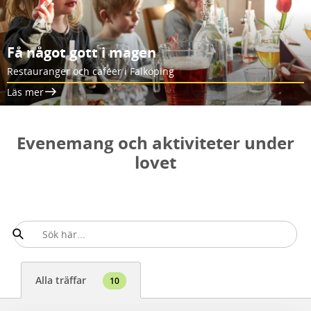
Få något gott i magen
Restauranger och caféer i Falköping
Läs mer
Evenemang och aktiviteter under
lovet
Alla träffar
10