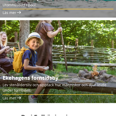
Utomhusbad i pool.
Läs mer
Ekehagens forntidsby
Lev stenåldersliv och upptäck hur människor och djur levde
under forntiden.
Läs mer