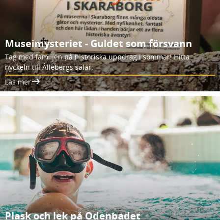
Museimysteriet - Guldet som försvann
Tag med familjen på historiska uppdrag i sommar! Hitta
nyckeln till Ållebergs salar.
Läs mer
Plask och lek på Odenbadet