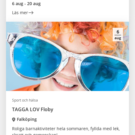
6 aug - 20 aug
Läs mer
6
aug
Sport och hälsa
TAGGA LOV Floby
Falköping
Roliga barnaktiviteter hela sommaren, fyllda med lek,
skratt och gemenskap!