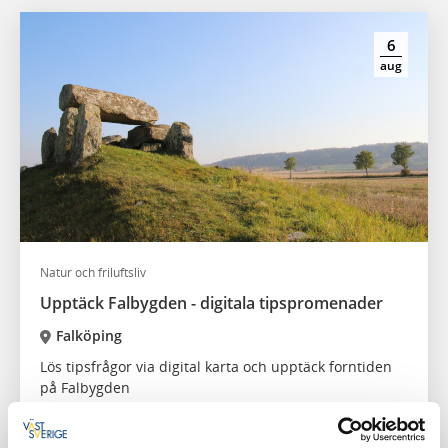
6
aug
Natur och friluftsliv
Upptäck Falbygden - digitala tipspromenader
Falköping
Lös tipsfrågor via digital karta och upptäck forntiden
på Falbygden
6 aug - 14 sep
Läs mer