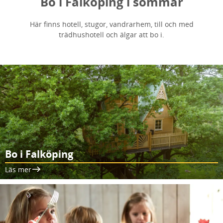
Bo i Falköping i sommar
Här finns hotell, stugor, vandrarhem, till och med
trädhushotell och älgar att bo i.
Bo i Falköping
Läs mer