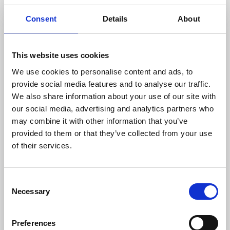
Consent
Details
About
6
aug
This website uses cookies
We use cookies to personalise content and ads, to
provide social media features and to analyse our traffic.
We also share information about your use of our site with
our social media, advertising and analytics partners who
may combine it with other information that you’ve
provided to them or that they’ve collected from your use
of their services.
Utställningar och mässor
Sommarprogram på Dalénium
Stenstorp
Consent
Necessary
Selection
Varmt välkommen att besöka Dalénium Science center
under sommaren!
6 aug - 30 aug
Preferences