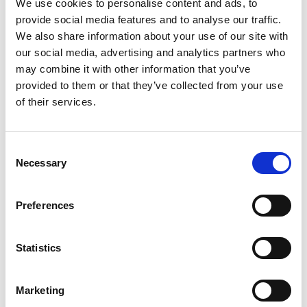
Sinnesrummet passar både stora och små och kan
We use cookies to personalise content and ads, to
bokas av grupper från förskola, skola eller daglig
provide social media features and to analyse our traffic.
verksamhet, men också av privatpersoner som vill
We also share information about your use of our site with
uppleva rummet.
our social media, advertising and analytics partners who
may combine it with other information that you’ve
provided to them or that they’ve collected from your use
of their services.
Boka sinnesrummet
Boka enkelt via bibliotekets mail
Consent
stadsbiblioteket@hjo.se
eller telefon: 0503-35010.
Necessary
Selection
Och om du är här på spontanbesök? Inga problem –
be bara personalen om hjälp om dörren till
sinnesrummet är stängd.
Preferences
Statistics
Senast uppdaterad:
8 juli 2026
Marketing