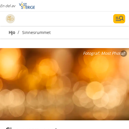
En del av
/
Hjo
Sinnesrummet
Fotograf:
Most Photos