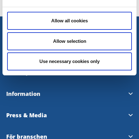
Allow all cookies
Allow selection
Use necessary cookies only
Broschyrer & kartor
Ladda ner eller beställ broschyrer och kartor
Information
Vill du synas på vår sajt?
Press & Media
Hjälp oss bli bättre
Vår bildbank
För branschen