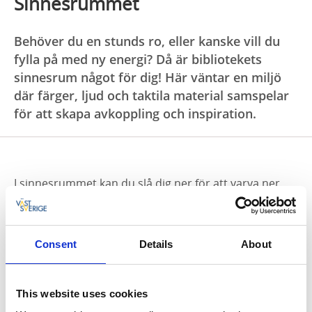
Sinnesrummet
Behöver du en stunds ro, eller kanske vill du
fylla på med ny energi? Då är bibliotekets
sinnesrum något för dig! Här väntar en miljö
där färger, ljud och taktila material samspelar
för att skapa avkoppling och inspiration.
I sinnesrummet kan du slå dig ner för att varva ner,
utforska sensoriska leksaker eller helt enkelt bara få
en paus från vardagens alla intryck. Här får du
chansen att använda dina sinnen – se, lyssna, känna
Consent
Details
About
och interagera – samtidigt som du tränar din
nyfikenhet och dina kognitiva förmågor på ett lekfullt
sätt.
This website uses cookies