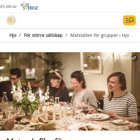
En del av
/
/
Hjo
För större sällskap
Matställen för grupper i Hjo
Fotograf:
Tina Stafren