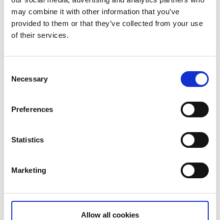
Kontakta Restaurang Bryggan
may combine it with other information that you’ve
provided to them or that they’ve collected from your use
of their services.
Hökensås Golfklubb och Restaurang
Vätterlyckan
Consent
Necessary
Selection
Max antal: cirka 60 personer
Öppettider: April-oktober
Fullständiga rättigheter
Preferences
Framkomlighet för rullstol: Två trappsteg upp (om
man kan gå själv) om person är rullstolsburen –
Statistics
kontakta golfklubben före besök för mer
information.
Marketing
Kontakta Hökensås Golfklubb
Allow all cookies