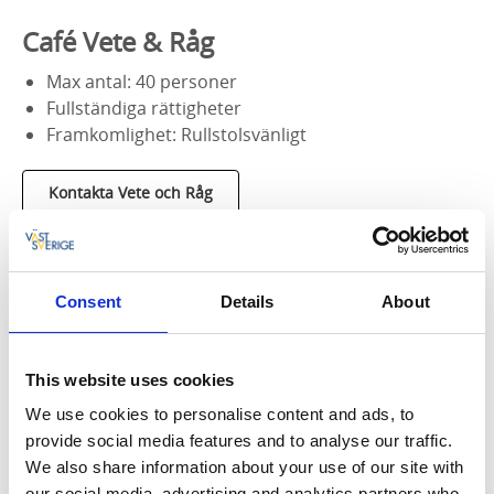
Café Vete & Råg
Max antal: 40 personer
Fullständiga rättigheter
Framkomlighet: Rullstolsvänligt
Kontakta Vete och Råg
Bar & Brasserie Bryggan
Consent
Details
About
Minst antal: 10-20 personer (gäller inte under
restaurangens ordinarie öppettider)
This website uses cookies
Max antal: 90 personer
We use cookies to personalise content and ads, to
Fullständiga rättigheter
provide social media features and to analyse our traffic.
Framkomlighet: Rullstolsvänligt
We also share information about your use of our site with
our social media, advertising and analytics partners who