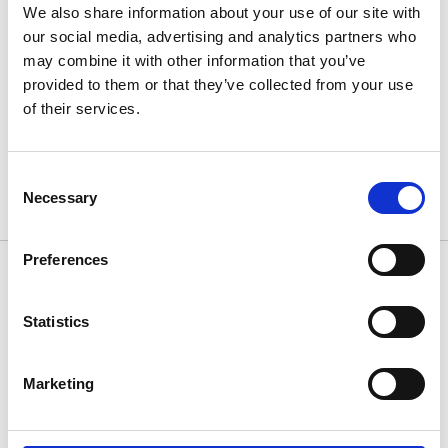
We also share information about your use of our site with
our social media, advertising and analytics partners who
may combine it with other information that you’ve
provided to them or that they’ve collected from your use
of their services.
Parkering vid Lingonudden
Parkeringsplats i närheten av Korsgården. Kika gärna
Consent
på vår
parkeringskarta >>
Necessary
Selection
Preferences
ALLEMANSRÄTTEN
Statistics
I Sverige har man rätt att gå, cykla och rida nästan
överallt i naturen. Men, det är några saker du bör
Marketing
tänka på:
Bada eller vistas inte för nära boningshus.