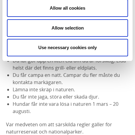
Passera inte någons tomt, trädgård, plantering
Allow all cookies
eller odlad mark, exempelvis en åker.
Stäng grindar efter dig.
Du får plocka svamp, blommor och bär, men inte
Allow selection
de som är fridlysta.
Du får fiska utmed kusten och i de fem största
sjöarna, inklusive Vättern. För andra vattendrag
Use necessary cookies only
gäller särskilda regler.
Du får gör upp en liten eld om du är försiktig. Elda
helst där det finns grill- eller eldplats.
Du får campa en natt. Campar du fler måste du
kontakta markägaren.
Lämna inte skräp i naturen.
Du får inte jaga, störa eller skada djur.
Hundar får inte vara lösa i naturen 1 mars – 20
augusti.
Var medveten om att särskilda regler gäller för
naturreservat och nationalparker.