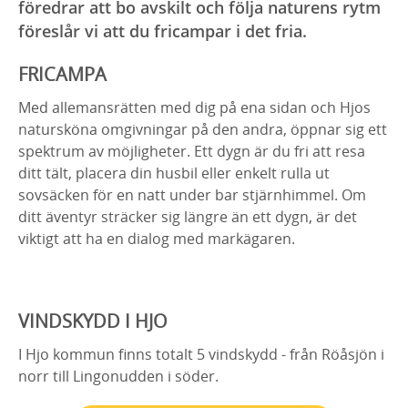
föredrar att bo avskilt och följa naturens rytm
föreslår vi att du fricampar i det fria.
FRICAMPA
Med allemansrätten med dig på ena sidan och Hjos
natursköna omgivningar på den andra, öppnar sig ett
spektrum av möjligheter. Ett dygn är du fri att resa
ditt tält, placera din husbil eller enkelt rulla ut
sovsäcken för en natt under bar stjärnhimmel. Om
ditt äventyr sträcker sig längre än ett dygn, är det
viktigt att ha en dialog med markägaren.
VINDSKYDD I HJO
I Hjo kommun finns totalt 5 vindskydd - från Röåsjön i
norr till Lingonudden i söder.