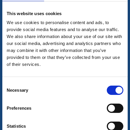
Stampens Kvarn
Hjo
This website uses cookies
★
★
★
★
★
4.4
(526)
We use cookies to personalise content and ads, to
Restaurang, övernattning och ställplats
provide social media features and to analyse our traffic.
Läs mer
We also share information about your use of our site with
our social media, advertising and analytics partners who
may combine it with other information that you’ve
provided to them or that they’ve collected from your use
of their services.
Consent
Necessary
Selection
Preferences
Restaurang
Castello Sushi & Pasta
Statistics