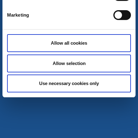
Hjo
★
★
★
★
★
4.4
(147)
Marketing
Sushi och pasta i Hjo hamn
Läs mer
Allow all cookies
Allow selection
Use necessary cookies only
Restaurang
Bar & pub
Känsla