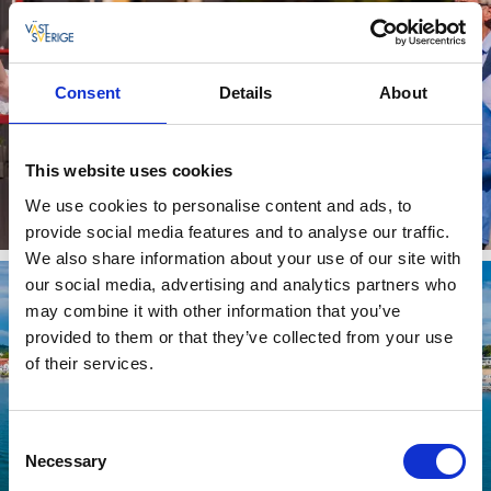
Consent
Details
About
GUIDADE TURER
This website uses cookies
Boka en tur tillsammans med guide.
We use cookies to personalise content and ads, to
Läs mer
provide social media features and to analyse our traffic.
We also share information about your use of our site with
our social media, advertising and analytics partners who
may combine it with other information that you’ve
provided to them or that they’ve collected from your use
of their services.
Consent
Necessary
Selection