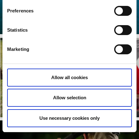
ÅNGAREN TRAFIK
Preferences
Chartra Ångaren Trafik för en exklusiv tur på Vättern.
Läs mer
Statistics
Marketing
Allow all cookies
BESÖK
Allow selection
BISONFARMEN
KULTURKVARTERET
Läs mer
Läs mer
Use necessary cookies only