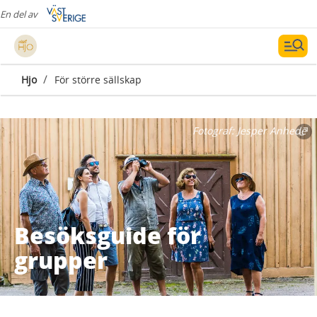
En del av
/
Hjo
För större sällskap
Fotograf:
Jesper Anhede
Besöksguide för
grupper