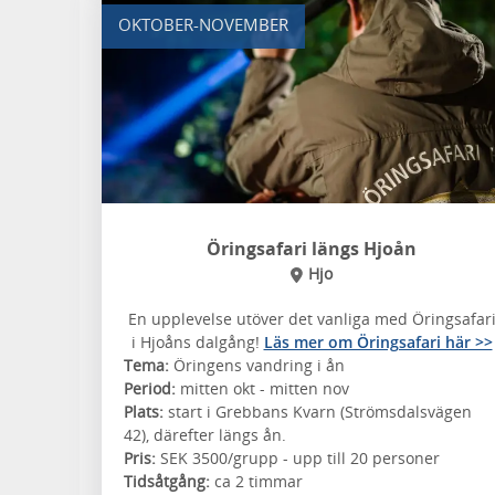
OKTOBER-NOVEMBER
Öringsafari längs Hjoån
Hjo
En upplevelse utöver det vanliga med Öringsafar
i Hjoåns dalgång!
Läs mer om Öringsafari här >>
Tema:
Öringens vandring i ån
Period:
mitten okt - mitten nov
Plats:
start i Grebbans Kvarn (Strömsdalsvägen
42), därefter längs ån.
Pris:
SEK 3500/grupp - upp till 20 personer
Tidsåtgång:
ca 2 timmar