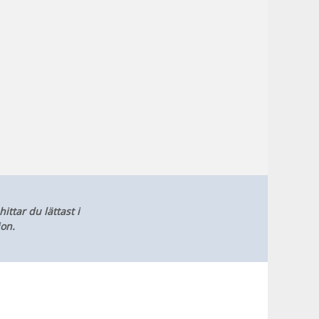
ttar du lättast i
ion.