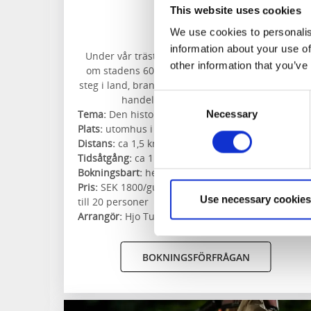
Trästaden
This website uses cookies
Hjo
We use cookies to personalis
information about your use of
Under vår trästadsvandring får du reda på mer
other information that you’ve
om stadens 600-åriga historia, om munkar som
steg i land, brand som härjade, ångbåtar, resand
Consent
handelsmän, fägator och uthus.
Tema:
Den historiska trästaden
Necessary
Selection
Plats:
utomhus i centrala Hjo
Distans:
ca 1,5 km
Tidsåtgång:
ca 1 timma
Bokningsbart:
hela året
Pris:
SEK 1800/guide/grupp inklusive moms - upp
Use necessary cookies
till 20 personer
Arrangör:
Hjo Turistin...
BOKNINGSFÖRFRÅGAN