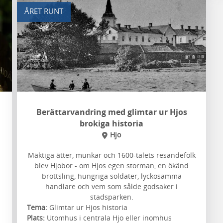
ÅRET RUNT
Berättarvandring med glimtar ur Hjos
brokiga historia
Hjo
i
Mäktiga ätter, munkar och 1600-talets resandefolk
blev Hjobor - om Hjos egen storman, en ökänd
brottsling, hungriga soldater, lyckosamma
handlare och vem som sålde godsaker i
stadsparken.
Tema:
Glimtar ur Hjos historia
Plats:
Utomhus i centrala Hjo eller inomhus