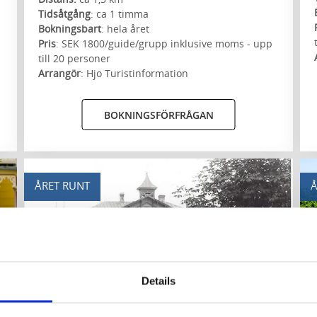
Tidsåtgång
: ca 1 timma
Bokningsbart
: hela året
Pris
: SEK 1800/guide/grupp inklusive moms - upp
till 20 personer
Arrangör
: Hjo Turistinformation
BOKNINGSFÖRFRÅGAN
ÅRET RUNT
Å
Details