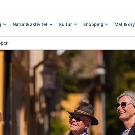
g
Natur & aktivitet
Kultur
Shopping
Mat & dry
pper