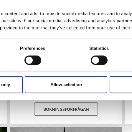
Byggnadshistorien Hjo Stadspark
Hjo
e content and ads, to provide social media features and to analy
 our site with our social media, advertising and analytics partn
En guidad tur som berättar om byggnadshistorien
 provided to them or that they’ve collected from your use of their
i Hjo Stadspark med fokus på kurortsepoken i
e
slutet av 1800-talet, början av 1900-talet.
Tema:
byggnadshistorien i Hjo Stadspark med
fokus på kurortsepoken
Preferences
Statistics
Plats:
utomhus i Hjo Stadspark
Distans:
ca 1 km
Tidsåtgång:
ca 1 timma
Bokningsbart:
hela året
Pris:
SEK 1800/guide/grupp inklusive moms - upp
 only
Allow selection
till 20 personer
Arrangör:
Hjo Turi...
BOKNINGSFÖRFRÅGAN