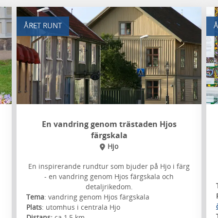
ÅRET RUNT
Å
En vandring genom trästaden Hjos
färgskala
Hjo
En inspirerande rundtur som bjuder på Hjo i färg
- en vandring genom Hjos färgskala och
detaljrikedom.
Tema
: vandring genom Hjos färgskala
Plats
: utomhus i centrala Hjo
Distans:
ca 1,5 km