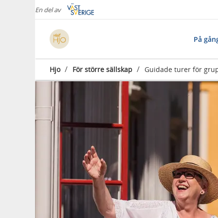
En del av
På gån
/
/
Hjo
För större sällskap
Guidade turer för gru