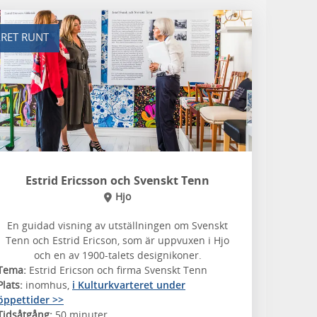
RET RUNT
Estrid Ericsson och Svenskt Tenn
Hjo
En guidad visning av utställningen om Svenskt
Tenn och Estrid Ericson, som är uppvuxen i Hjo
och en av 1900-talets designikoner.
Tema:
Estrid Ericson och firma Svenskt Tenn
Plats:
inomhus,
i Kulturkvarteret under
öppettider >>
Tidsåtgång:
50 minuter