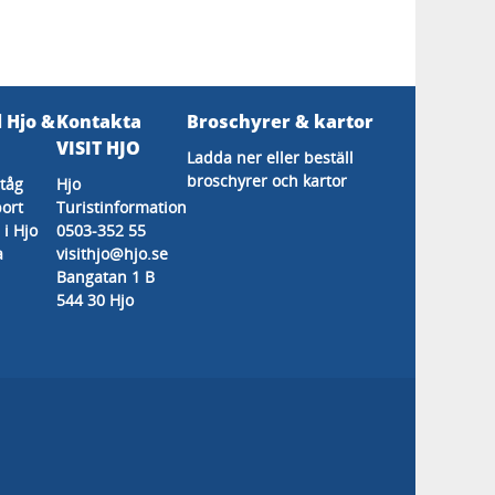
l Hjo &
Kontakta
Broschyrer & kartor
s
VISIT HJO
Ladda ner eller beställ
broschyrer och kartor
tåg
Hjo
ort
Turistinformation
 i Hjo
0503-352 55
a
visithjo@hjo.se
Bangatan 1 B
544 30 Hjo