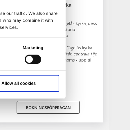
Norra Fågelås kyrka
Norra Fågelås
se our traffic. We also share
ers who may combine it with
En historisk guidning av Norra Fågelås kyrka, dess
 services.
arkitektur och långa historia.
Tema:
Norra Fågelås kyrkas historia
Tidsåtgång:
1 timma, 15 minuter
Plats:
utanför kyrkan, samt i Norra Fågelås kyrka
Marketing
Går att kombinera med bussresa från centrala Hjo
Pris:
1800/guide/grupp inklusive moms - upp till
20 personer
Grupp bokar egen buss
Arrangör
: Hjo Turistinformation
Allow all cookies
BOKNINGSFÖRFRÅGAN