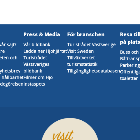
Press & Media
För branschen
Resa til
på plat
vår sajt?
Vår bildbank
Turistrådet Västsverige
tre
Ladda ner Hjohjärtat
Visit Sweden
Buss och 
eten och
Turistrådet
Tillväxtverket
Båttransp
Västsveriges
turismstatistik
Parkering
nyhetsbrev
bildbank
Tillgänglighetsdatabasen
Offentlig
 hållbarhet
Filmer om Hjo
toaletter
edogörelsen
Instaspots