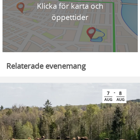
Klicka för karta och
öppettider
Relaterade evenemang
-
7
8
AUG
AUG