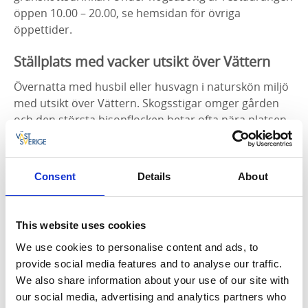
öppen 10.00 – 20.00, se hemsidan för övriga
öppettider.
Ställplats med vacker utsikt över Vättern
Övernatta med husbil eller husvagn i naturskön miljö
med utsikt över Vättern. Skogsstigar omger gården
och den största bisonflocken betar ofta nära platsen.
Hundar är också välkomna, men ska hållas på avstånd
från hagarna.
Consent
Details
About
Totalt 20 bokningsbara platser, med möjlighet till
extra vid fullbelagt. El, färskvatten, tömning, dusch
och wc ingår. Ställplatsen är öppen 15 mars – 15
This website uses cookies
november.
We use cookies to personalise content and ads, to
provide social media features and to analyse our traffic.
We also share information about your use of our site with
our social media, advertising and analytics partners who