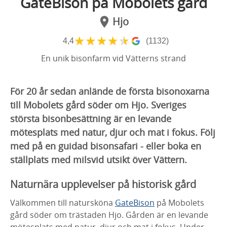
GateBison på Mobolets gård
Hjo
★
★
★
★
★
4,4
(1132)
En unik bisonfarm vid Vätterns strand
För 20 år sedan anlände de första bisonoxarna
till Mobolets gård söder om Hjo. Sveriges
största bisonbesättning är en levande
mötesplats med natur, djur och mat i fokus. Följ
med på en guidad bisonsafari - eller boka en
ställplats med milsvid utsikt över Vättern.
Naturnära upplevelser på historisk gård
Välkommen till natursköna
GateBison
på Mobolets
gård söder om trästaden Hjo. Gården är en levande