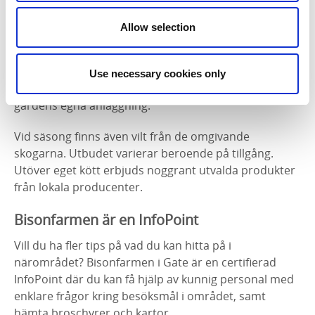
Gårdsbutik med eget kött
Allow selection
Egen uppfödning av Amerikansk bison samt Highland
Cattle, Black Angus och Black Baldie. Djuren lever fritt
året om på gården med ständig tillgång till gräs och
Use necessary cookies only
hö. Slakt, styckning och förädling sker småskaligt i
gårdens egna anläggning.
Vid säsong finns även vilt från de omgivande
skogarna. Utbudet varierar beroende på tillgång.
Utöver eget kött erbjuds noggrant utvalda produkter
från lokala producenter.
Bisonfarmen är en InfoPoint
Vill du ha fler tips på vad du kan hitta på i
närområdet? Bisonfarmen i Gate är en certifierad
InfoPoint där du kan få hjälp av kunnig personal med
enklare frågor kring besöksmål i området, samt
hämta broschyrer och kartor.