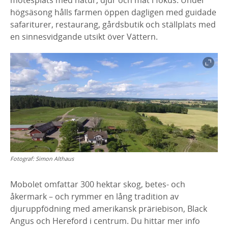
mötesplats med natur, djur och mat i fokus. Under
högsäsong hålls farmen öppen dagligen med guidade
safariturer, restaurang, gårdsbutik och ställplats med
en sinnesvidgande utsikt över Vättern.
Fotograf:
Simon Althaus
Mobolet omfattar 300 hektar skog, betes- och
åkermark – och rymmer en lång tradition av
djuruppfödning med amerikansk präriebison, Black
Angus och Hereford i centrum. Du hittar mer info