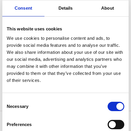
UPPDATERA EVENT
Consent
Details
About
Vill du uppdatera ett befintligt evenemang? Kontakta oss
på 0503-352 55 eller
visithjo@hjo.se
så uppdaterar vi!
This website uses cookies
We use cookies to personalise content and ads, to
provide social media features and to analyse our traffic.
We also share information about your use of our site with
our social media, advertising and analytics partners who
may combine it with other information that you’ve
KONTAKT & FRÅGOR
provided to them or that they’ve collected from your use
of their services.
Har du frågor till oss? Kontakta oss gärna på:
0503-352 55 alternativt
visithjo@hjo.se
.
Consent
Necessary
Selection
Preferences
EVENEMANGSFORMULÄR - VAD BEHÖVER