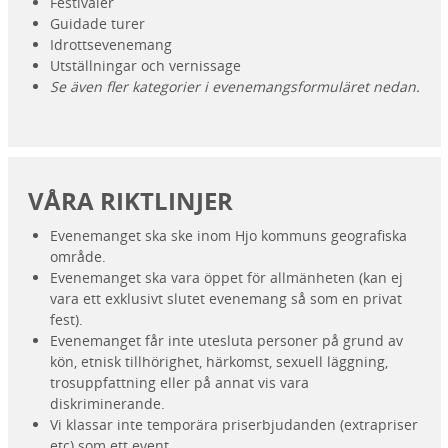
Festivaler
Guidade turer
Idrottsevenemang
Utställningar och vernissage
Se även fler kategorier i evenemangsformuläret nedan.
VÅRA RIKTLINJER
Evenemanget ska ske inom Hjo kommuns geografiska
område.
Evenemanget ska vara öppet för allmänheten (kan ej
vara ett exklusivt slutet evenemang så som en privat
fest).
Evenemanget får inte utesluta personer på grund av
kön, etnisk tillhörighet, härkomst, sexuell läggning,
trosuppfattning eller på annat vis vara
diskriminerande.
Vi klassar inte temporära priserbjudanden (extrapriser
etc) som ett event.