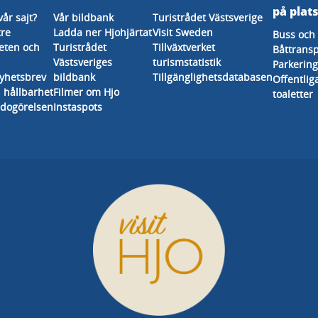
på plat
vår sajt?
Vår bildbank
Turistrådet Västsverige
tre
Ladda ner Hjohjärtat
Visit Sweden
Buss och 
eten och
Turistrådet
Tillväxtverket
Båttransp
Västsveriges
turismstatistik
Parkering
nyhetsbrev
bildbank
Tillgänglighetsdatabasen
Offentlig
 hållbarhet
Filmer om Hjo
toaletter
edogörelsen
Instaspots