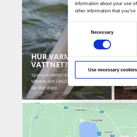
information about your use of
other information that you’ve
Consent
Necessary
Selection
HUR VARMT ÄR
VATTNET?
EG
Use necessary cookies
Spana in vattentemperaturen i
Vättern och i Mullsjön innan du
Hyr eg
tar ditt dopp.
Guldkr