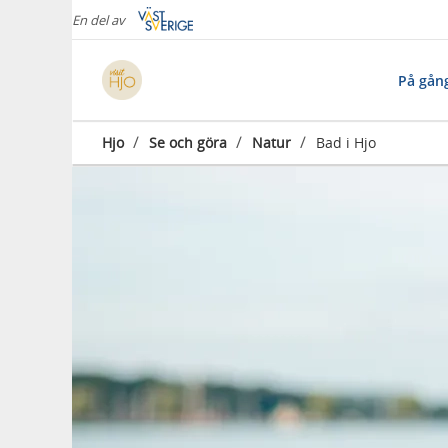
En del av
På gån
/
/
/
Hjo
Se och göra
Natur
Bad i Hjo