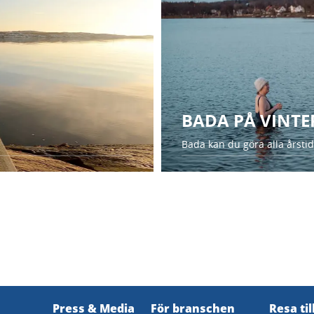
BADA PÅ VINT
Bada kan du göra alla årsti
Press & Media
För branschen
Resa til