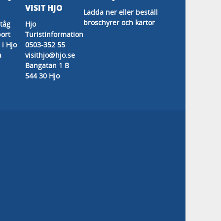
s
VISIT HJO
Ladda ner eller beställ
broschyrer och kartor
tåg
Hjo
ort
Turistinformation
 i Hjo
0503-352 55
a
visithjo@hjo.se
Bangatan 1 B
544 30 Hjo