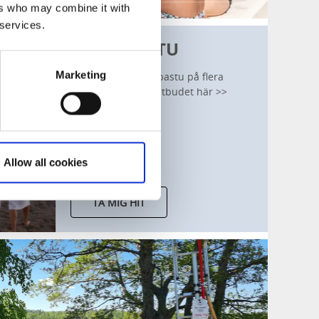
ers who may combine it with
 services.
BADA BASTU
Marketing
I Hjo kan du bada bastu på flera
platser. Ta del av utbudet här >>
Allow all cookies
TA MIG HIT