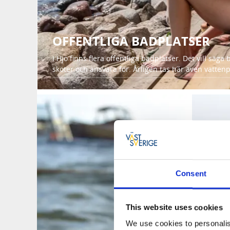
OFFENTLIGA BADPLATSER
I Hjo finns flera offentliga badplatser. Det vill s
sköter och ansvara för. Årligen tas här även vatten
Consent
This website uses cookies
We use cookies to personalis