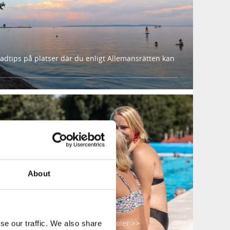
badtips på platser där du enligt Allemansrätten kan
About
USPOOL
familjen bada gratis i utomhuspooler >>
se our traffic. We also share