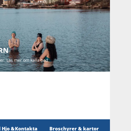
ERN
der. Läs mer om kalla bad.
l Hjo &
Kontakta
Broschyrer & kartor