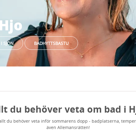
 Hjo
I SJÖN
BADHYTTSBASTU
llt du behöver veta om bad i H
 allt du behöver veta inför sommarens dopp - badplatserna, temper
även Allemansrätten!