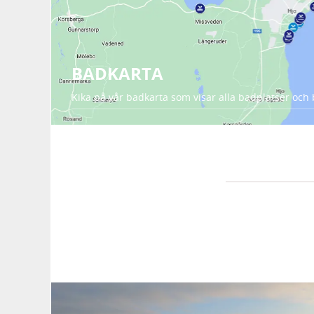
BADKARTA
Kika på vår badkarta som visar alla badplatser och 