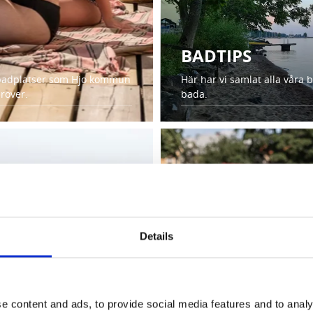
BADTIPS
äga badplatser som Hjo kommun
Här har vi samlat alla våra 
prover.
bada.
Details
BADA I UTOMH
På Guldkroksbadet kan hela 
e content and ads, to provide social media features and to analy