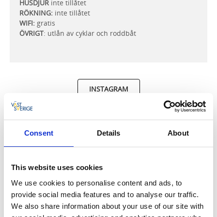
HUSDJUR
inte tillåtet
RÖKNING:
inte tillåtet
WIFI:
gratis
ÖVRIGT
: utlån av cyklar och roddbåt
INSTAGRAM
OM BOENDET
Consent
Details
About
Förutom att Anna lånar ut sin roddbåt och cyklar
under ditt besök, så finns även en kamin som ger
extra mysfaktor. Huset är rymligt, har alla faciliteter
This website uses cookies
som gör att du kan vistas här under längre tid och en
härlig utsikt över Mullsjön. Vid förfrågan kan tre extra
We use cookies to personalise content and ads, to
sängar finnas för utlån.
provide social media features and to analyse our traffic.
We also share information about your use of our site with
Du har separat cykelväg hela vägen till Hjo. Husets