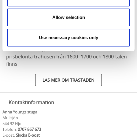
Allow selection
UPPTÄCK HJO - DEN LILLA TRÄSTADEN
Hjo är känt för att vara en vacker liten trästad. I
Use necessary cookies only
kvarteret kring torget kan du strosa bland de mysiga
små kullerstensgatorna och gränderna där de
prisbelönta trähusen från 1600- 1700 och 1800-talen
finns.
LÄS MER OM TRÄSTADEN
Kontaktinformation
Anna Youngs stuga
Mullsjön
544 92 Hjo
Telefon:
0707 867 673
E-post:
Skicka E-post