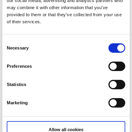
our social media, advertising and analytics partners who
bakgård är i anslutning till Högalidens Friluftsområde,
may combine it with other information that you’ve
ett rekreationsområde sommar som vinter.
provided to them or that they’ve collected from your use
of their services.
Anna vill kombinera svensk friluftskultur med
australisk gästfrihet. Varmt välkommen!
Consent
VAR LIGGER BOENDET?
Necessary
Selection
Stugan ligger sex kilometer väster om Stora Torget i
Hjo, nära sjön
Mullsjön >>
och
Friluftsområdet
Preferences
Högaliden >>
BOKNING
Statistics
Boendet bokas direkt på Airbnb.
Marketing
BOKA
Allow all cookies