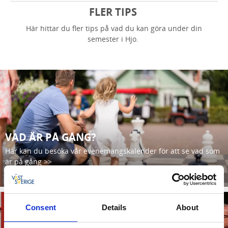
FLER TIPS
Här hittar du fler tips på vad du kan göra under din
semester i Hjo.
VAD ÄR PÅ GÅNG?
Här kan du besöka vår evenemangskalender för att se vad som
är på gång >>
Läs mer
Consent
Details
About