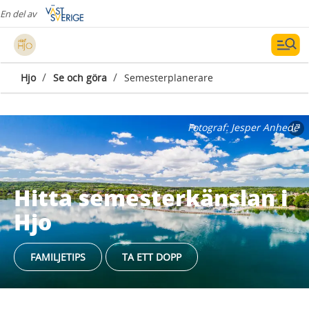
En del av
/
/
Hjo
Se och göra
Semesterplanerare
Fotograf:
Jesper Anhede
Hitta semesterkänslan i
Hjo
FAMILJETIPS
TA ETT DOPP