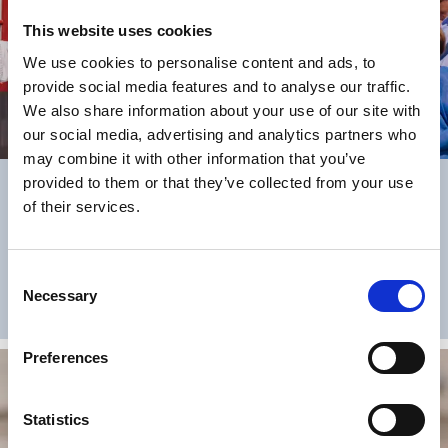
This website uses cookies
We use cookies to personalise content and ads, to
provide social media features and to analyse our traffic.
We also share information about your use of our site with
our social media, advertising and analytics partners who
may combine it with other information that you’ve
provided to them or that they’ve collected from your use
VÅR PRISBELÖNTA TRÄSTADSMILJÖ
of their services.
Här tipsar vi om hur du bäst kan upptäcka vår över 600 år
gamla trästad.
Consent
Necessary
JAG VILL VETA MER
Selection
Preferences
Statistics