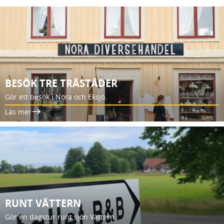
BESÖK TRE TRÄSTÄDER
Gör ett besök i Nora och Eksjö.
Läs mer
RUNT VÄTTERN
Gör en dagstur runt sjön Vättern.