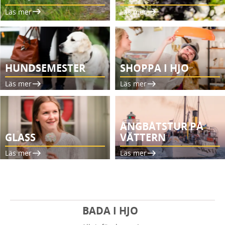
Läs mer
Läs mer
HUNDSEMESTER
SHOPPA I HJO
Läs mer
Läs mer
ÅNGBÅTSTUR PÅ
GLASS
VÄTTERN
Läs mer
Läs mer
BADA I HJO