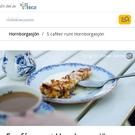
En del av
/
Hornborgasjön
5 caféer runt Hornborgasjön
Fotograf:
Johan Törnroth