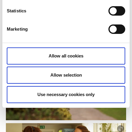
(Mellomgårdens must måste du bara testa) och
konstutställningen där bygdens kreatörer får ta plats.
Statistics
www.mellomgarden.nu
4. Varnhems klosterkafé
Marketing
Axevallavägen 10, 532 73 Varnhem
Allow all cookies
Allow selection
Use necessary cookies only