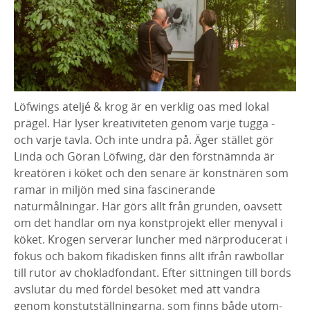
Löfwings ateljé & krog är en verklig oas med lokal
prägel. Här lyser kreativiteten genom varje tugga -
och varje tavla. Och inte undra på. Äger stället gör
Linda och Göran Löfwing, där den förstnämnda är
kreatören i köket och den senare är konstnären som
ramar in miljön med sina fascinerande
naturmålningar. Här görs allt från grunden, oavsett
om det handlar om nya konstprojekt eller menyval i
köket. Krogen serverar luncher med närproducerat i
fokus och bakom fikadisken finns allt ifrån rawbollar
till rutor av chokladfondant. Efter sittningen till bords
avslutar du med fördel besöket med att vandra
genom konstutställningarna, som finns både utom-