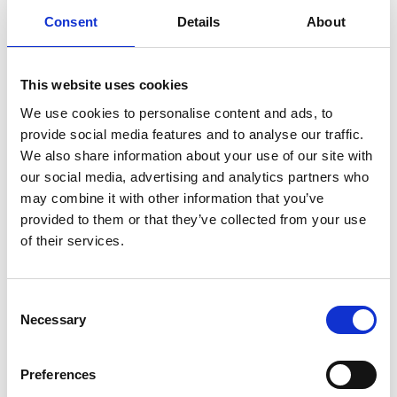
Consent
Details
About
This website uses cookies
We use cookies to personalise content and ads, to
provide social media features and to analyse our traffic.
We also share information about your use of our site with
Det är lätt att gilla Mellomgården. Utsikten är det
our social media, advertising and analytics partners who
minsann inget fel på där det ligger. Vyn från caféts
may combine it with other information that you’ve
terrass med de sluttande rapsfälten ned mot
provided to them or that they’ve collected from your use
Hornborgasjön är något extra. Det är också smakerna
of their services.
från “creperiet på landet” som är den egna
definitionen. Här tar galetter (matiga crepés) och mer
fikakompatibla crepés stor plats på menyn. Och det
Consent
med rätta. Galetten med räkor och spenat är galet
Necessary
Selection
smarrig! Mellomgården är också ett utflyktsmål med
fler närproducerade komponenter. Missa inte
Preferences
gårdsbutiken som lyfter fram lokala aktörer i hyllorna