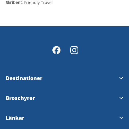
Skribent:
Friendly Travel
Destinationer
Skara
Broschyrer
Falköping
Karta
Länkar
Skövde