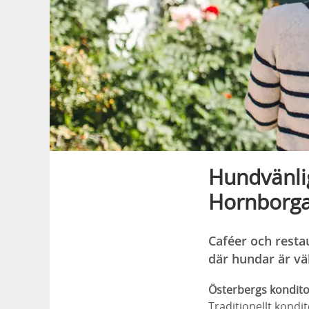
Hundvänlig
Hornborga
Caféer och resta
där hundar är v
Österbergs kondito
Traditionellt kondi