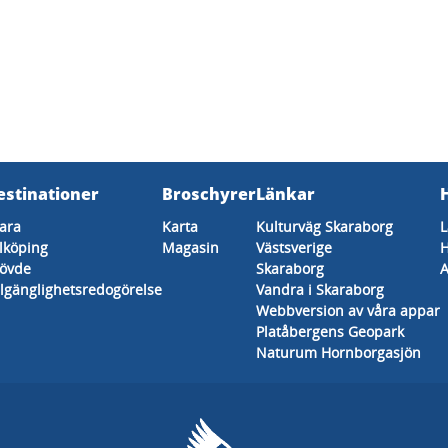
estinationer
Broschyrer
Länkar
ara
Karta
Kulturväg Skaraborg
L
lköping
Magasin
Västsverige
H
övde
Skaraborg
A
llgänglighetsredogörelse
Vandra i Skaraborg
Webbversion av våra appar
Platåbergens Geopark
Naturum Hornborgasjön