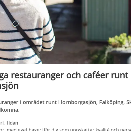
a restauranger och caféer runt
sjön
uranger i området runt Hornborgasjön, Falköping, S
älkomna.
ri, Tidan
tori med eget bageri för dig som uppskattar kvalité och perso