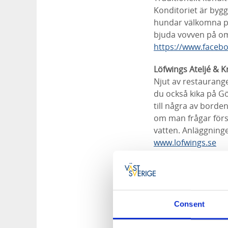
Konditoriet är bygg
hundar välkomna på 
bjuda vovven på o
https://www.faceb
Löfwings Ateljé & 
Njut av restaurang
du också kika på G
till några av borde
om man frågar förs
vatten. Anläggninge
www.lofwings.se
Naturum Hornborga
I ett vackert hus m
Doppingen. Hundar ä
du får sätta dig ti
Consent
uteserveringen.
doppingencafe.se/