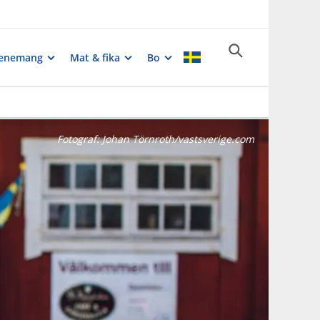
enemang
Mat & fika
Bo
Fotograf:
Johan Törnroth/vastsverige.com