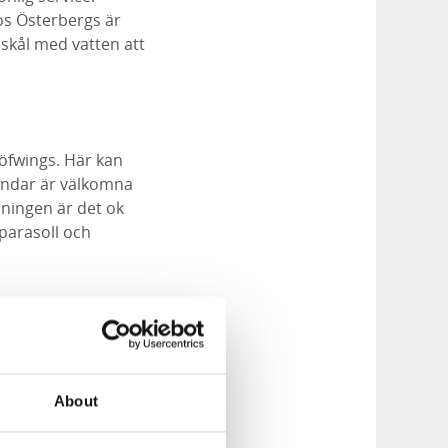
os Österbergs är
 skål med vatten att
öfwings. Här kan
undar är välkomna
lningen är det ok
parasoll och
jön ligger Café
 en avdelning där
in hund på
About