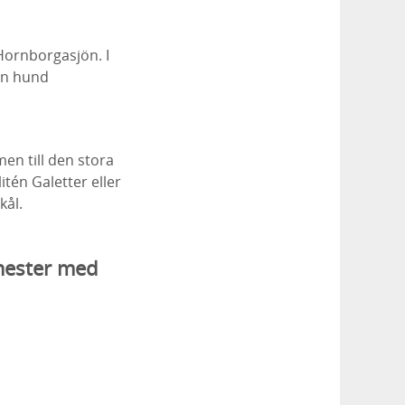
 Hornborgasjön. I
din hund
n till den stora
tén Galetter eller
kål.
emester med