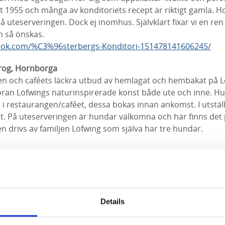
t 1955 och många av konditoriets recept är riktigt gamla. H
uteserveringen. Dock ej inomhus. Självklart fixar vi en ren
m så önskas.
ook.com/%C3%96sterbergs-Konditori-151478141606245/
Krog, Hornborga
en och caféets läckra utbud av hemlagat och hembakat på L
öran Löfwings naturinspirerade konst både ute och inne. H
n i restaurangen/caféet, dessa bokas innan ankomst. I utstäl
t. På uteserveringen är hundar välkomna och här finns det 
n drivs av familjen Löfwing som själva har tre hundar.
sjön / Café Doppingen, Broddetorp
ed vasstak och stora glaspartier med utsikt över Hornborgas
r välkomna till Caféet. Precis innanför dörrarna finns det
llsammans med din hund. Självklart får du också sitta med d
Details