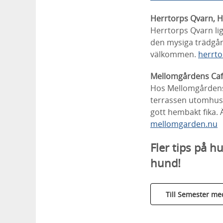
Herrtorps Qvarn, 
Herrtorps Qvarn ligg
den mysiga trädgård
välkommen.
herrto
Mellomgårdens Caf
Hos Mellomgårdens 
terrassen utomhus 
gott hembakt fika. 
mellomgarden.nu
Fler tips på 
hund!
Till Semester m