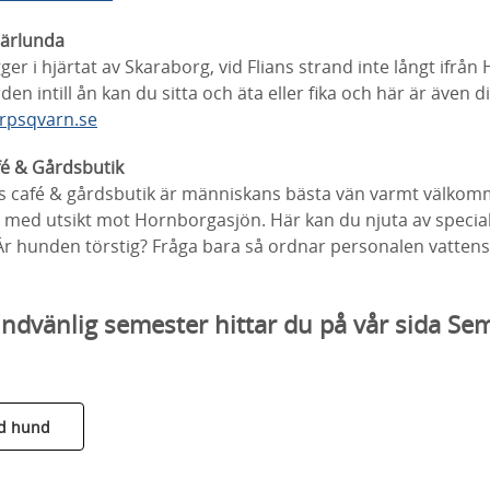
Härlunda
er i hjärtat av Skaraborg, vid Flians strand inte långt ifrån
en intill ån kan du sitta och äta eller fika och här är även 
rpsqvarn.se
é & Gårdsbutik
café & gårdsbutik är människans bästa vän varmt välkomme
med utsikt mot Hornborgasjön. Här kan du njuta av speciali
Är hunden törstig? Fråga bara så ordnar personalen vattens
hundvänlig semester hittar du på vår sida S
ed hund