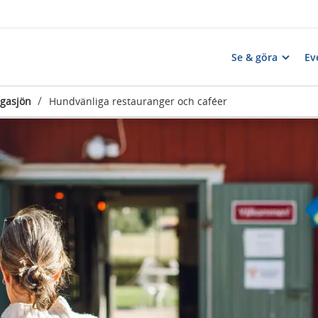
Se & göra
Ev
/
gasjön
Hundvänliga restauranger och caféer