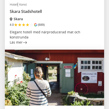
Hotell
Konst
Skara Stadshotell
Skara
★
★
★
★
☆
4.0
(689)
Elegant hotell med närproducerad mat och
konstrunda
Läs mer