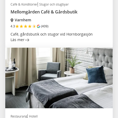
Café & Konditorier
Stugor och stugbyar
Mellomgården Café & Gårdsbutik
Varnhem
★
★
★
★
★
4.3
(409)
Café, gårdsbutik och stugor vid Hornborgasjön
Läs mer
Restaurang
Hotell