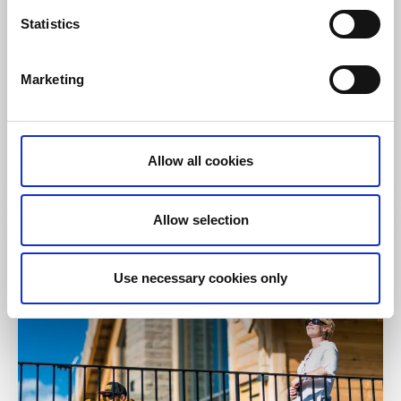
Statistics
Hotell
Bed and Breakfast
Marketing
Brunsbo Gästgifveri
Skara
★
★
★
★
☆
4.1
(578)
Avkopplande boende i välbevarad herrgårdsmiljö
Allow all cookies
Läs mer
Allow selection
Use necessary cookies only