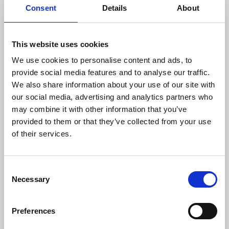
Consent
Details
About
This website uses cookies
Hotell
Konst
Skara Konsthotell
We use cookies to personalise content and ads, to
provide social media features and to analyse our traffic.
Skara
We also share information about your use of our site with
★
★
★
★
☆
4.1
(1534)
our social media, advertising and analytics partners who
Hotell och konsthall i ett
may combine it with other information that you’ve
Läs mer
provided to them or that they’ve collected from your use
of their services.
Consent
Necessary
Selection
Preferences