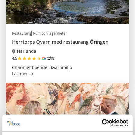
Restaurang
Rum och lägenheter
Herrtorps Qvarn med restaurang Öringen
Härlunda
★
★
★
★
★
4.5
(209)
Charmigt boende i kvarnmiljö
Läs mer