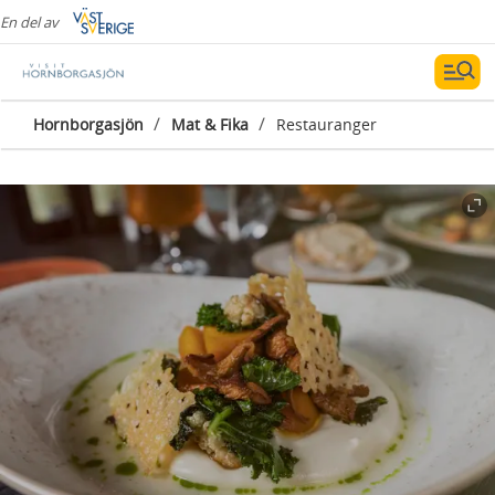
En del av
/
/
Hornborgasjön
Mat & Fika
Restauranger