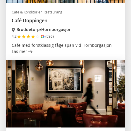
Café & Konditorier
Restaurang
Café Doppingen
Broddetorp/Hornborgasjön
★
★
★
★
☆
4.2
(536)
Café med förstklassig fågelspan vid Hornborgasjön
Läs mer