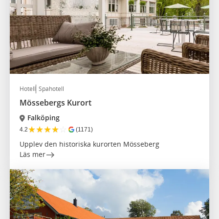
Hotell
Spahotell
Mössebergs Kurort
Falköping
★
★
★
★
☆
4.2
(1171)
Upplev den historiska kurorten Mösseberg
Läs mer