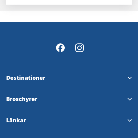
Destinationer
Skara
Broschyrer
Falköping
Karta
Länkar
Skövde
Magasin