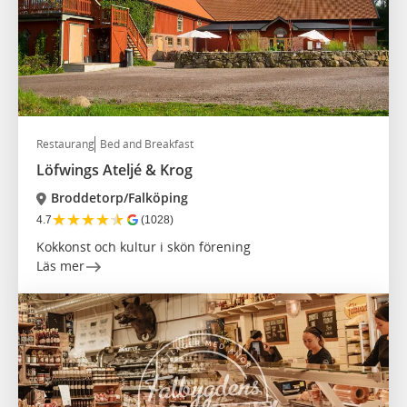
Restaurang
Bed and Breakfast
Löfwings Ateljé & Krog
Broddetorp/Falköping
★
★
★
★
★
4.7
(1028)
Kokkonst och kultur i skön förening
Läs mer