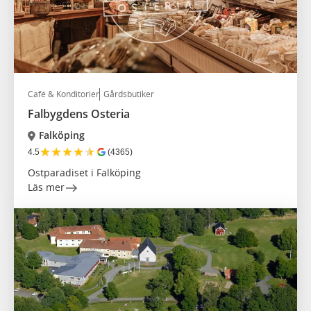
Café & Konditorier
Gårdsbutiker
Falbygdens Osteria
Falköping
★
★
★
★
★
4.5
(4365)
Ostparadiset i Falköping
Läs mer