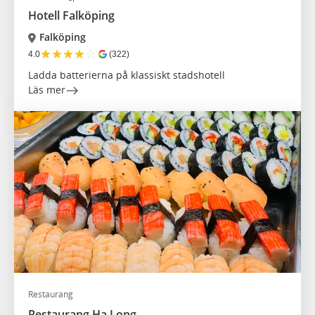
Hotell Falköping
Falköping
★
★
★
★
☆
4.0
(322)
Ladda batterierna på klassiskt stadshotell
Läs mer
Restaurang
Restaurang Ha Long