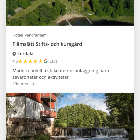
Hotell
Vandrarhem
Flämslätt Stifts- och kursgård
Lerdala
★
★
★
★
★
4.5
(117)
Modern hotell- och konferensanläggning nära
sevärdheter och aktiviteter
Läs mer