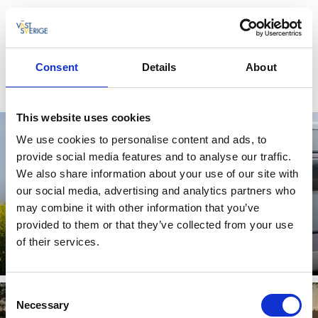
Service
I destinationen finns välutrustade servicestationer där du
enkelt kan tömma latrin och gråvatten för en smidig och
Consent
Details
About
bekväm resa.
This website uses cookies
We use cookies to personalise content and ads, to
provide social media features and to analyse our traffic.
We also share information about your use of our site with
our social media, advertising and analytics partners who
may combine it with other information that you’ve
provided to them or that they’ve collected from your use
Servicestationer Lidköping
of their services.
Läs mer
Consent
Necessary
Selection