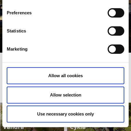
Preferences
Statistics
Servicestation i Götene
Läs mer
Marketing
Upptäck destinationen
Allow all cookies
Det finns många sätt att njuta av områdets unika natur och
sevärdheter.
Allow selection
Use necessary cookies only
Vandra
Cykla