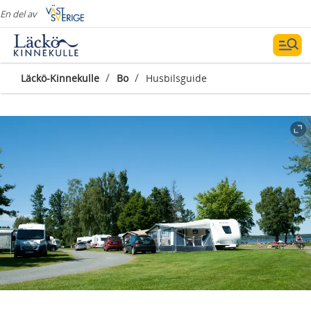
En del av
/
/
Läckö-Kinnekulle
Bo
Husbilsguide