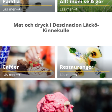
Paddla
Allt inom se & gör
Läs mer
Läs mer
Mat och dryck i Destination Läckö-
Kinnekulle
Caféer
Restauranger
Läs mer
Läs mer