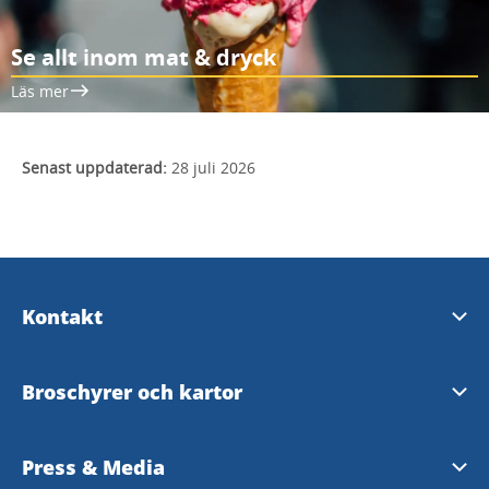
Se allt inom mat & dryck
Läs mer
Senast uppdaterad:
28 juli 2026
Kontakt
Turistinformation
Broschyrer och kartor
Destination Läckö-Kinnekulle AB
Turistbroschyr 2026
Press & Media