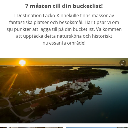
7 måsten till din bucketlist!
I Destination Läckö-Kinnekulle finns massor av
fantastiska platser och besöksmål. Här tipsar vi om
sju punkter att lägga till på din bucketlist. Välkommen
att upptäcka detta natursköna och historiskt
intressanta område!