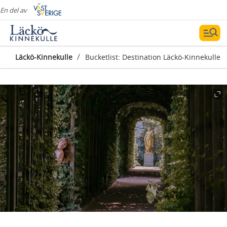
En del av
/
Läckö-Kinnekulle
Bucketlist: Destination Läckö-Kinnekulle