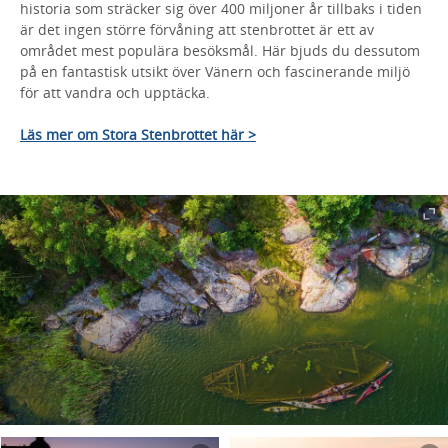
historia som sträcker sig över 400 miljoner år tillbaks i tiden
är det ingen större förvåning att stenbrottet är ett av
området mest populära besöksmål. Här bjuds du dessutom
på en fantastisk utsikt över Vänern och fascinerande miljö
för att vandra och upptäcka.
Läs mer om Stora Stenbrottet här >