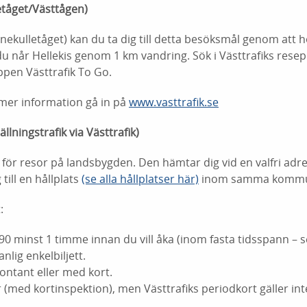
etåget/Västtågen)
ekulletåget) kan du ta dig till detta besöksmål genom att 
t du når Hellekis genom 1 km vandring. Sök i Västtrafiks rese
appen Västtrafik To Go.
r mer information gå in på
www.vasttrafik.se
llningstrafik via Västtrafik)
t för resor på landsbygden. Den hämtar dig vid en valfri adre
till en hållplats
(se alla hållplatser här)
inom samma komm
:
90 minst 1 timme innan du vill åka (inom fasta tidsspann – se
nlig enkelbiljett.
kontant eller med kort.
r (med kortinspektion), men Västtrafiks periodkort gäller int