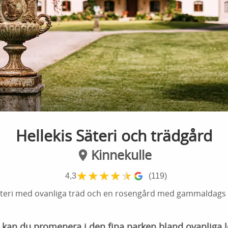
Hellekis Säteri och trädgård
Kinnekulle
★
★
★
★
★
4,3
(119)
äteri med ovanliga träd och en rosengård med gammaldags
i kan du promenera i den fina parken bland ovanliga 