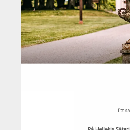
Ett s
På Hellekis Säter