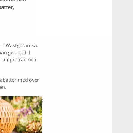
atter,
sin Wästgötaresa.
an ge upp till
, trumpetträd och
 rabatter med över
en.
;