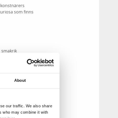
a konstnärers
 kuriosa som finns
l smakrik
r bröllopsfest,
;
About
se our traffic. We also share
ers who may combine it with