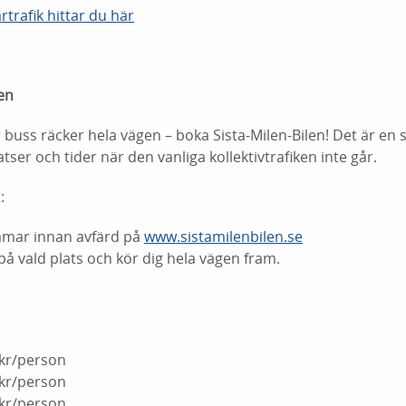
rtrafik hittar du här
en
 buss räcker hela vägen – boka Sista-Milen-Bilen! Det är en
atser och tider när den vanliga kollektivtrafiken inte går.
:
mmar innan avfärd på
www.sistamilenbilen.se
på vald plats och kör dig hela vägen fram.
 kr/person
 kr/person
 kr/person