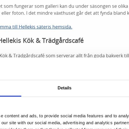
set som fungerar som galleri kan du under säsongen se olik
 eller foton. I det mindre växthuset går det att fynda bland
omma till Hellekis säteris hemsida.
ellekis Kök & Trädgårdscafé
is Kök & Trädgårdscafé som serverar allt från goda bakverk til
gamla Smedjan är ombyggd till festlokal och går att hyra fö
 festligheter. Plats för 95 gäster.
Details
e content and ads, to provide social media features and to analy
 our site with our social media, advertising and analytics partn