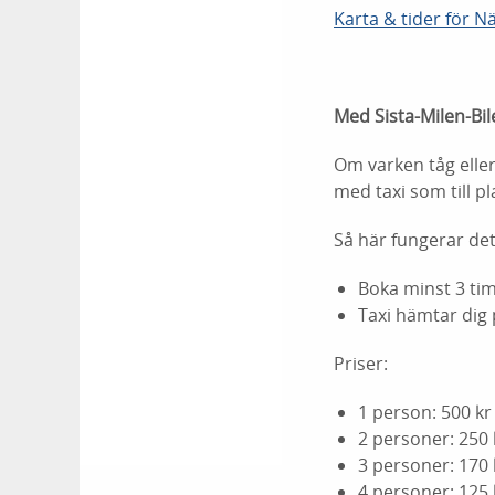
Karta & tider för Nä
Med Sista-Milen-Bil
Om varken tåg eller
med taxi som till pl
Så här fungerar det
Boka minst 3 ti
Taxi hämtar dig 
Priser:
1 person: 500 kr
2 personer: 250
3 personer: 170
4 personer: 125