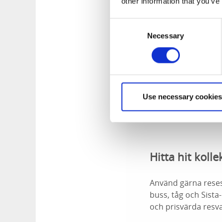
other information that you’ve
Consent
Necessary
Selection
Use necessary cookies
Hitta hit kolle
Använd gärna rese
buss, tåg och Sista
och prisvärda resval