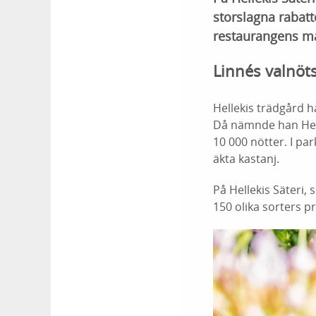
storslagna rabatt
restaurangens ma
Linnés valnöt
Hellekis trädgård 
Då nämnde han Helle
10 000 nötter. I pa
äkta kastanj.
På Hellekis Säteri,
150 olika sorters p