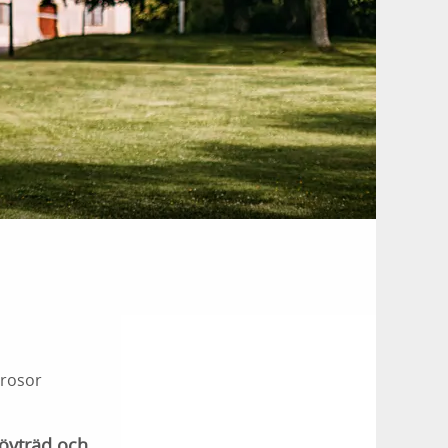
 rosor
lövträd och