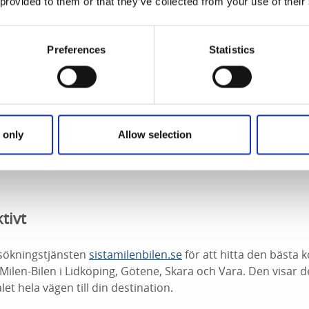
 provided to them or that they’ve collected from your use of their
Preferences
Statistics
 only
Allow selection
ktivt
sökningstjänsten
sistamilenbilen.se
för att hitta den bästa
-Milen-Bilen i Lidköping, Götene, Skara och Vara. Den visar 
et hela vägen till din destination.