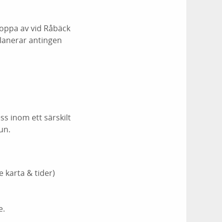
hoppa av vid Råbäck
planerar antingen
ss inom ett särskilt
un.
 karta & tider)
e.