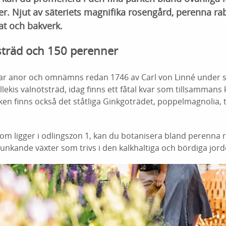
er. Njut av säteriets magnifika rosengård, perenna rab
t och bakverk.
sträd och 150 perenner
har anor och omnämns redan 1746 av Carl von Linné under 
kis valnötsträd, idag finns ett fåtal kvar som tillsammans k
rken finns också det ståtliga Ginkgoträdet, poppelmagnolia
 som ligger i odlingszon 1, kan du botanisera bland perenna
runkande växter som trivs i den kalkhaltiga och bördiga jord