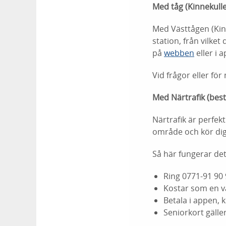
Med tåg (Kinnekull
Med Västtågen (Kinn
station, från vilke
på
webben
eller i 
Vid frågor eller fö
Med Närtrafik (bestä
Närtrafik är perfek
område och kör dig 
Så här fungerar det
Ring 0771-91 90 
Kostar som en va
Betala i appen, 
Seniorkort gälle