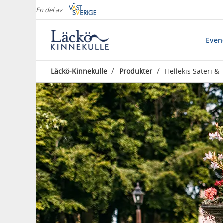
En del av
Eve
/
/
Läckö-Kinnekulle
Produkter
Hellekis Säteri &