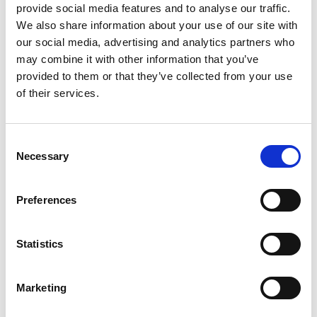
Här kan du börja vandringen mot Harnäs eller Surö.
provide social media features and to analyse our traffic.
We also share information about your use of our site with
Klicka här för att ladda ner karta över leden.
our social media, advertising and analytics partners who
may combine it with other information that you’ve
Klicka här för att ladda ner en beskrivning av leden.
provided to them or that they’ve collected from your use
of their services.
Surö
Surö bokskog är ett naturreservat som ligger ett par
Consent
kilometer söder om Sjötorp, vid Vänern. På en del
Necessary
Selection
platser växer blåsippa och tandrot och över 300 olika
svamparter har hittats här. Några av de fåglar du kan
se här är drillsnäppa, storskrake, skogsduva,
Preferences
skäggdopping och gräsand. På flera platser kan du se
inlandsisens spår i form av stora stenar och block. På
Statistics
den västra sidan finns en liten vik med sandbotten
som lämpar sig för bad.
Marketing
Fakta: