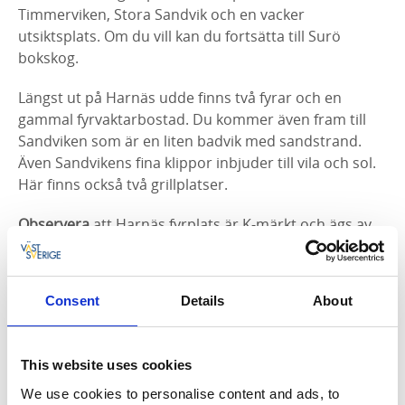
Timmerviken, Stora Sandvik och en vacker
utsiktsplats. Om du vill kan du fortsätta till Surö
bokskog.
Längst ut på Harnäs udde finns två fyrar och en
gammal fyrvaktarbostad. Du kommer även fram till
Sandviken som är en liten badvik med sandstrand.
Även Sandvikens fina klippor inbjuder till vila och sol.
Här finns också två grillplatser.
Observera
att Harnäs fyrplats är K-märkt och ägs av
en intresseförening. Det är en vägbom på vägen ut till
platsen men det är ok för gående och cyklande att ta
sig en titt och njuta av den fina utsikten. Vänligen
Consent
Details
About
respektera att det är privatägt och att det under
sommaren kan vara bebott.
This website uses cookies
Parkeringen vid Sandviken
We use cookies to personalise content and ads, to