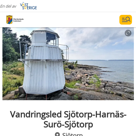
En del av
Fotograf:
Anna Söderman
Vandringsled Sjötorp-Harnäs-
Surö-Sjötorp
Sjötorp