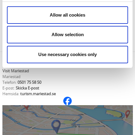
Om du har hund med, tänk på att du alltid måste
hålla den kopplad i skog och mark tiden 1/3-20/8.
Allow all cookies
För att undvika att störa älgjakten bör du inte
använda, leden under den mest intensiva
jaktperioden andra måndagen i oktober till början
Allow selection
av november.
Use necessary cookies only
Kontaktinformation
Visit Mariestad
Mariestad
Telefon:
0501 75 58 50
E-post:
Skicka E-post
Hemsida:
turism.mariestad.se