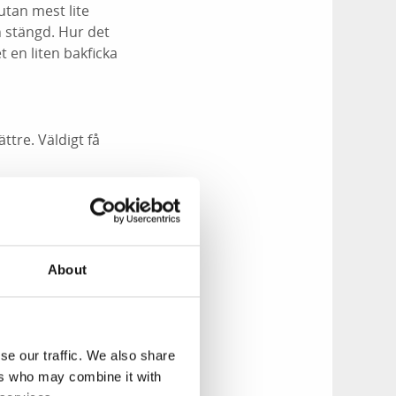
utan mest lite
n stängd. Hur det
t en liten bakficka
ttre. Väldigt få
färre i juli, ca 20%
About
ar vilket inte är
se our traffic. We also share
tagit igen det under
ers who may combine it with