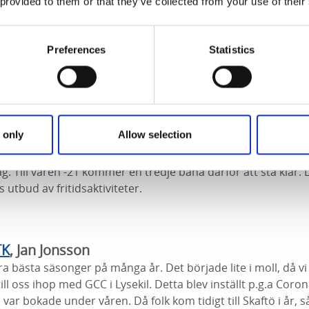
 provided to them or that they’ve collected from your use of their
ing av både åretruntboende och sommarboende vilket är väld
av våra utländska turister men det har ju sin förklaring, men
kej sommar.
Preferences
Statistics
Padelcenter
, Jan Jonsson
 ju premiär för Padel på Skaftö, så vi kan inte jämföra med 
succé och mycket populärt. Det är en sport där all kan spela
 only
Allow selection
t är väldigt socialt, där man igenom olika tävlingsupplägg t
ögsäsongsveckorna var det näst intill omöjligt att få någon
äg. Till våren -21 kommer en tredje bana därför att stå klar.
ös utbud av fritidsaktiviteter.
TK
, Jan Jonsson
ra bästa säsonger på många år. Det började lite i moll, då vi
till oss ihop med GCC i Lysekil. Detta blev inställt p.g.a Coro
r bokade under våren. Då folk kom tidigt till Skaftö i år, så