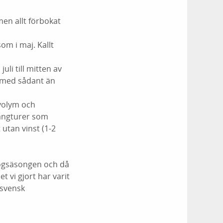
men allt förbokat
som i maj. Kallt
uli till mitten av
e med sådant än
 volym och
långturer som
 utan vinst (1-2
högsäsongen och då
 vi gjort har varit
 svensk