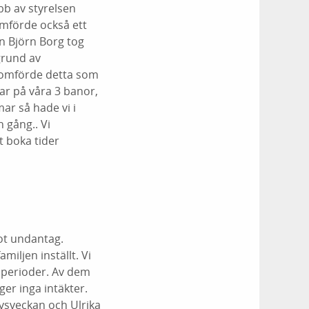
bb av styrelsen
nomförde också ett
n Björn Borg tog
grund av
enomförde detta som
ar på våra 3 banor,
ar så hade vi i
 gång.. Vi
t boka tider
ot undantag.
iljen inställt. Vi
 perioder. Av dem
ger inga intäkter.
vsveckan och Ulrika