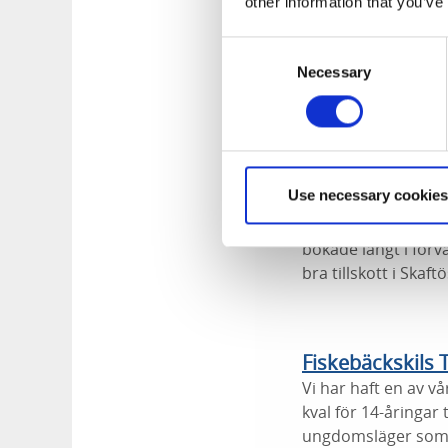
other information that you’ve
Vi har märkt en ökn
så saknar vi många 
Consent
det varit en helt o
Necessary
Selection
Fiskebäckskils 
Under våren var det
Padel har varit en 
Use necessary cookies
förkunskaper och de
människor. Under h
bokade långt i förv
bra tillskott i Skaft
Fiskebäckskils 
Vi har haft en av vå
kval för 14-åringar 
ungdomsläger som va