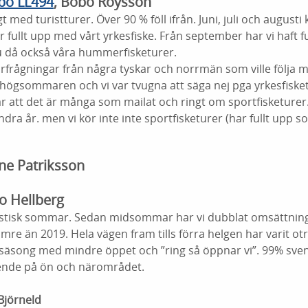
obo LL494
, Bobo Roysson
t med turistturer. Över 90 % föll ifrån. Juni, juli och augusti 
ar fullt upp med vårt yrkesfiske. Från september har vi haft 
u då också våra hummerfisketurer.
förfrågningar från några tyskar och norrmän som ville följa m
högsommaren och vi var tvugna att säga nej pga yrkesfisket
r att det är många som mailat och ringt om sportfisketurer.
andra år. men vi kör inte inte sportfisketurer (har fullt upp s
ne Patriksson
eo Hellberg
tastisk sommar. Sedan midsommar har vi dubblat omsättnin
re än 2019. Hela vägen fram tills förra helgen har varit otr
säsong med mindre öppet och ”ring så öppnar vi”. 99% sve
ende på ön och närområdet.
Björneld