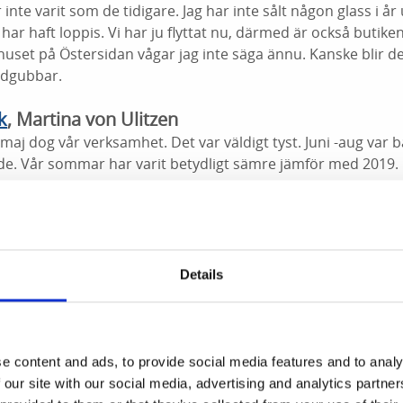
te varit som de tidigare. Jag har inte sålt någon glass i år 
har haft loppis. Vi har ju flyttat nu, därmed är också butike
 huset på Östersidan vågar jag inte säga ännu. Kanske blir de
ordgubbar.
k
, Martina von Ulitzen
j dog vår verksamhet. Det var väldigt tyst. Juni -aug var bä
e. Vår sommar har varit betydligt sämre jämför med 2019.
Ingemar & Yvonne Johansson
9 har vi inte kunnat bedriva trafik med Windros i sommar.
n Carl Wilhelmson var det ca 30% färre resande i juni, ca 25% 
Details
 i september normal nivå igen.
Marina Delikatesser
, Marina Karlgren Jonsson
% mot förra året på alla storhelger så som påsk och midsomm
e content and ads, to provide social media features and to analy
inte blivit några större middagsbjudningar, men har lyckats 
 our site with our social media, advertising and analytics partn