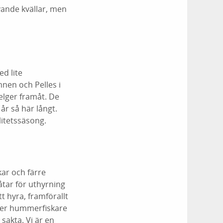
vande kvällar, men
d lite
mnen och Pelles i
elger framåt. De
 år så här långt.
itetssäsong.
kar och färre
åtar för uthyrning
tt hyra, framförallt
fler hummerfiskare
 sakta. Vi är en