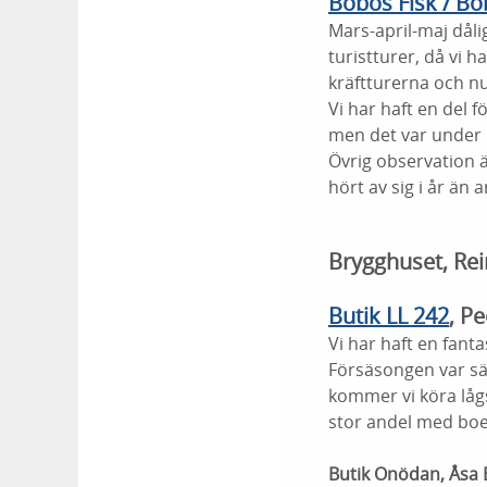
Bobos Fisk / B
Mars-april-maj dålig
turistturer, då vi h
kräftturerna och n
Vi har haft en del 
men det var under 
Övrig observation ä
hört av sig i år än 
Brygghuset, Rei
Butik LL 242
, P
Vi har haft en fan
Försäsongen var säm
kommer vi köra låg
stor andel med bo
Butik Onödan, Åsa 