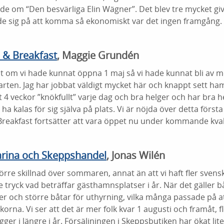
e om “Den besvärliga Elin Wägner”. Det blev tre mycket gi
ade sig på att komma så ekonomiskt var det ingen framgång.
& Breakfast
, Maggie Grundén
t om vi hade kunnat öppna 1 maj så vi hade kunnat bli av me
rten. Jag har jobbat väldigt mycket här och knappt sett ha
 4 veckor ”knökfullt” varje dag och bra helger och har bra h
a kalas för sig själva på plats. Vi är nöjda över detta första
eakfast fortsätter att vara öppet nu under kommande kval
rina och Skeppshandel
, Jonas Wilén
törre skillnad över sommaren, annat än att vi haft fler svens
 tryck vad beträffar gästhamnsplatser i år. När det gäller b
e fler och större båtar för uthyrning, vilka många passade på a
rna. Vi ser att det är mer folk kvar 1 augusti och framåt, 
igger i längre i år. Försäljningen i Skeppsbutiken har ökat lite