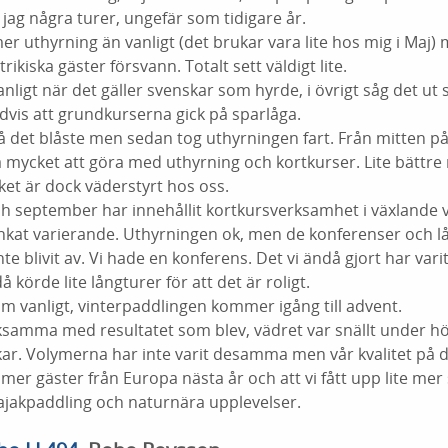
ag några turer, ungefär som tidigare år.
mer uthyrning än vanligt (det brukar vara lite hos mig i Maj) 
kiska gäster försvann. Totalt sett väldigt lite.
anligt när det gäller svenskar som hyrde, i övrigt såg det ut 
dvis att grundkurserna gick på sparlåga.
å det blåste men sedan tog uthyrningen fart. Från mitten på j
a mycket att göra med uthyrning och kortkurser. Lite bättr
et är dock väderstyrt hos oss.
och september har innehållit kortkursverksamhet i växlande
nkat varierande. Uthyrningen ok, men de konferenser och 
te blivit av. Vi hade en konferens. Det vi ändå gjort har varit
å körde lite långturer för att det är roligt.
m vanligt, vinterpaddlingen kommer igång till advent.
cksamma med resultatet som blev, vädret var snällt under 
. Volymerna har inte varit desamma men vår kvalitet på det
 mer gäster från Europa nästa år och att vi fått upp lite mer
jakpaddling och naturnära upplevelser.