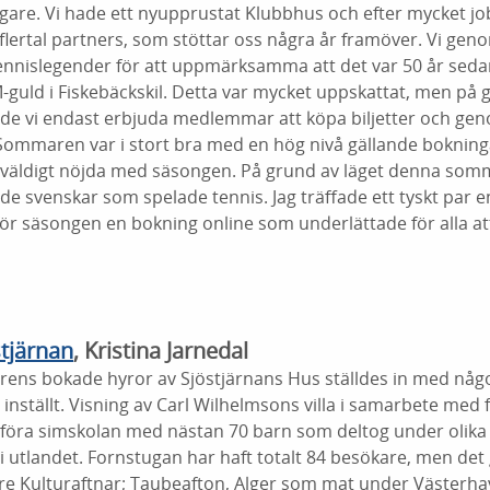
digare. Vi hade ett nyupprustat Klubbhus och efter mycket jo
tt flertal partners, som stöttar oss några år framöver. Vi ge
nnislegender för att uppmärksamma att det var 50 år seda
SM-guld i Fiskebäckskil. Detta var mycket uppskattat, men på 
nde vi endast erbjuda medlemmar att köpa biljetter och g
. Sommaren var i stort bra med en hög nivå gällande bokning
i väldigt nöjda med säsongen. På grund av läget denna somm
nde svenskar som spelade tennis. Jag träffade ett tyskt par en
ör säsongen en bokning online som underlättade för alla at
tjärnan
, Kristina Jarnedal
ns bokade hyror av Sjöstjärnans Hus ställdes in med någ
ställt. Visning av Carl Wilhelmsons villa i samarbete med fam
öra simskolan med nästan 70 barn som deltog under olika
i utlandet. Fornstugan har haft totalt 84 besökare, men det 
 tre Kulturaftnar; Taubeafton, Alger som mat under Västerha