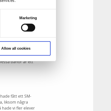
 services.
igt kul. Självklart
 i sin helhet så har
Marketing
tidigare säsonger.
 utan stora
Allow all cookies
räffar nya
 tid om man inte
 Dessa banor är ett
 hade fått ett SM-
na, liksom några
 hade vi fler elever