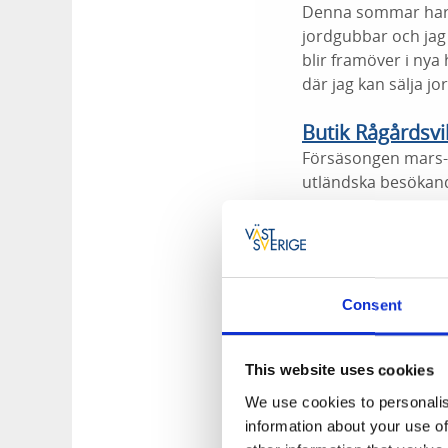
Denna sommar har in
jordgubbar och jag 
blir framöver i nya
där jag kan sälja j
Butik Rågårdsvi
Försäsongen mars-ma
utländska besökand
Dejlig Cruise, 
På grund av Covid1
För passagerarfärja
Consent
färre i augusti och
Fiskebäckskils 
This website uses cookies
Vi tappade över 50
We use cookies to personalis
så konstigt då det 
information about your use of
sommaren.