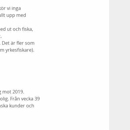
kör vi inga
fullt upp med
ed ut och fiska,
.
 Det är fler som
om yrkesfiskare).
g mot 2019.
olig. Från vecka 39
nska kunder och