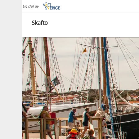
En del av
Skaftö