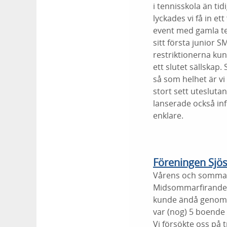
i tennisskola än ti
lyckades vi få in e
event med gamla te
sitt första junior 
restriktionerna ku
ett slutet sällskap
så som helhet är v
stort sett utesluta
lanserade också inf
enklare.
Föreningen Sjös
Vårens och sommare
Midsommarfirande in
kunde ändå genomf
var (nog) 5 boende 
Vi försökte oss på