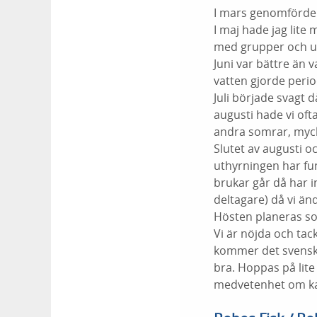
I mars genomförde j
I maj hade jag lite 
med grupper och utri
Juni var bättre än v
vatten gjorde perio
Juli började svagt d
augusti hade vi oft
andra somrar, myck
Slutet av augusti 
uthyrningen har fu
brukar går då har in
deltagare) då vi änd
Hösten planeras so
Vi är nöjda och ta
kommer det svenskar
bra. Hoppas på lite
medvetenhet om ka