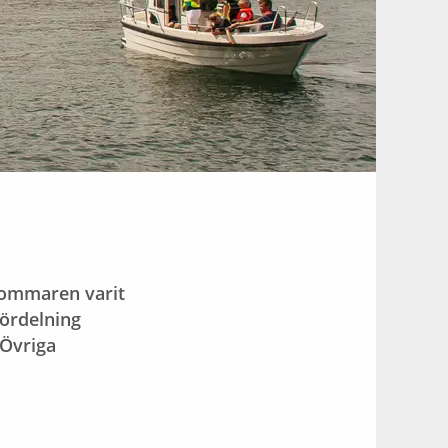
sommaren varit
Fördelning
 Övriga