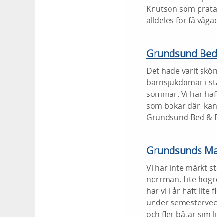
Knutson som pratad
alldeles för få våg
Grundsund Bed 
Det hade varit skön
barnsjukdomar i sta
sommar. Vi har haft
som bokar där, kan h
Grundsund Bed & Br
Grundsunds Ma
Vi har inte märkt s
norrmän. Lite högre
har vi i år haft lit
under semestervecko
och fler båtar sim l