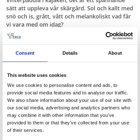
sätt att uppleva vår skärgård. Sol och kallt med
snö och is, grått, vått och melankoliskt vad får
vi vara med om idag?
Solen och vinden, nederbörd och dagljus är sådant
man tänker på som vinterpaddlare.
Har vi
säkerhetsutrustning, inkl extra allt, så kan det bli hur
Consent
Details
About
bra som helst under några timmar.
Det är tomt och tyst bland öarna, vädret får
This website uses cookies
bestämma och vi njuter av vad som bjuds. Allt är bra,
We use cookies to personalise content and ads, to
vi har tillräckligt med värme till och med i händer och
provide social media features and to analyse our traffic.
fötter. Att paddlar nära varandra och göra kloka
We also share information about your use of our site with
vägval är självklarheter.
our social media, advertising and analytics partners who
may combine it with other information that you’ve
Sälarna verkar gilla vårt sällskap mer än fåglarna, de
provided to them or that they’ve collected from your use
blir överraskade och flyr medan sälarna följer med
of their services.
oss en bit ibland. Klippornas kraftfullhet, den vackra