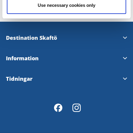
Use necessary cookies only
Destination Skaftö
Kontakta oss
Information
Besöksnäringsorganisationen Destination Skaftö
Service på Skaftö
Tidningar
Hjärtstartare på Skaftö
Skaftöposten
Lysekils Kommun
Lysekilsposten
Lysekils Besökssida
Bohusläningen