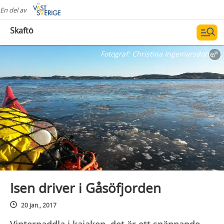
En del av
Skaftö
Fotograf:
Christina Ingemarsdotter
Isen driver i Gåsöfjorden
20 jan., 2017
Vinterpaddla i kajaken, det är ett spännande