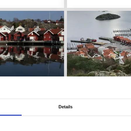
Sevärdheter
Rågårdsvik
Rågårdsvik, Skaftö
Details
Lugnt och stilla sommarparad
Läs mer