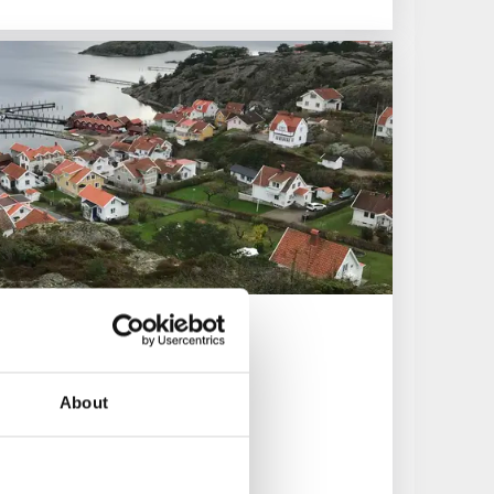
About
is med sol och hav inpå knuten