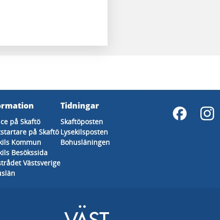
ormation
Tidningar
ice på Skaftö
Skaftöposten
tstartare på Skaftö
Lysekilsposten
kils Kommun
Bohusläningen
kils Besökssida
strådet Västsverige
slän