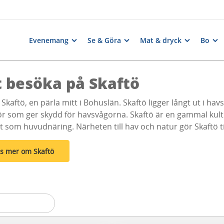
Evenemang
Se & Göra
Mat & dryck
Bo
t besöka på Skaftö
Skaftö, en pärla mitt i Bohuslän. Skaftö ligger långt ut i h
ör som ger skydd för havsvågorna. Skaftö är en gammal kult
 som huvudnäring. Närheten till hav och natur gör Skaftö ti
s mer om Skaftö