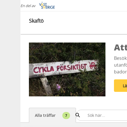
En del av
Skaftö
At
Besök 
utanf
badort
Lä
Alla träffar
7