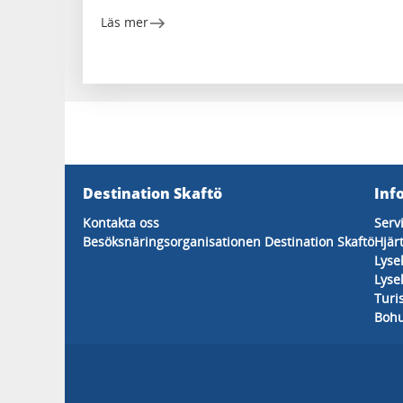
Läs mer
Destination Skaftö
Inf
Kontakta oss
Serv
Besöksnäringsorganisationen Destination Skaftö
Hjär
Lyse
Lyse
Turi
Bohu