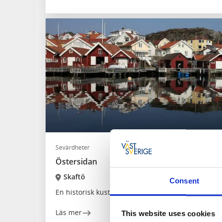
Sevärdheter
Östersidan
Skaftö
Consent
En historisk kustpärla i Lysekils kommun
Läs mer
This website uses cookies