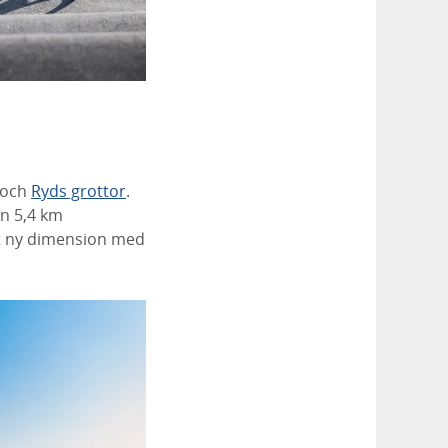
och
Ryds grottor
.
en 5,4 km
lt ny dimension med