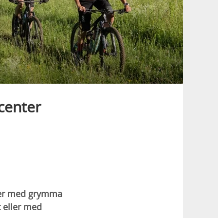
scenter
nter med grymma
t eller med