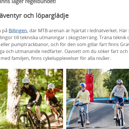
finns läger regelbundet!
ventyr och löparglädje
n på
Billingen
, där MTB-arenan är hjärtat i lednätverket. Här 
 slingor till tekniska utmaningar i skogsterräng. Träna teknik
 eller pumptrackbanor, och för den som gillar fart finns Gr
wiga och utmanande nedfarter. Oavsett om du söker fart och
 med familjen, finns cykelupplevelser för alla nivåer.