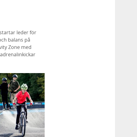
startar leder för
 och balans på
avity Zone med
 adrenalinkickar