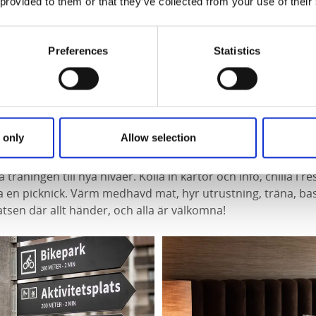
 provided to them or that they’ve collected from your use of their
nt området. Berget levererar året runt!
på Billingens korta bussavstånd från Skövde centrum.
Preferences
Statistics
ngen Skövde
- hjärtat på Billingen
 only
Allow selection
let ligger Billingecenter, en lättillgänglig plats mitt i fritid
ta träningen till nya nivåer. Kolla in kartor och info, chilla i
xa en picknick. Värm medhavd mat, hyr utrustning, träna, bas
atsen där allt händer, och alla är välkomna!