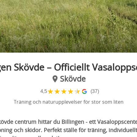
gen Skövde – Officiellt Vasalopp
Skövde
★
★
★
★
★
4,5
(37)
Träning och naturupplevelser för stor som liten
kövde centrum hittar du Billingen - ett Vasaloppsce
pning och skidor. Perfekt ställe för träning, individuell