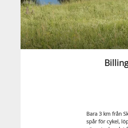
Billin
Bara 3 km från S
spår för cykel, lö