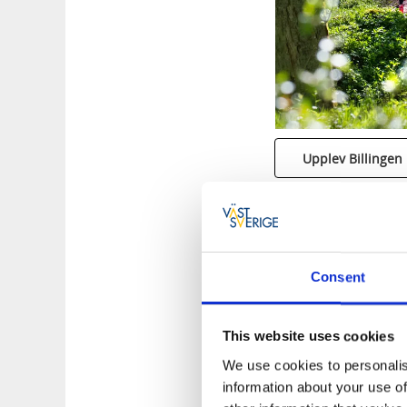
Upplev Billingen
Billingen Sköv
Consent
Ta en hike längs
Tro
in hos
Billingetroll
Korp har flyttat in.
This website uses cookies
höghöjdsbana
.
We use cookies to personalis
information about your use of
På vintern blir Bil