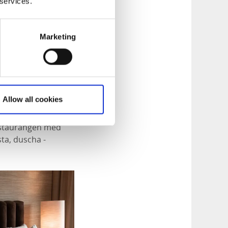
 services.
Marketing
Allow all cookies
sområdet. Här får du
 restaurangen med
ta, duscha -