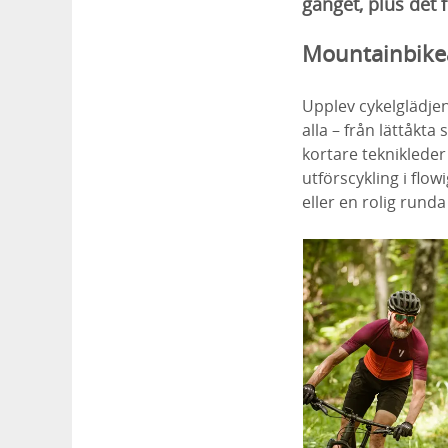
gänget, plus det 
Mountainbikeä
Upplev cykelglädje
alla – från lättåkta
kortare teknikleder
utförscykling i flo
eller en rolig runda