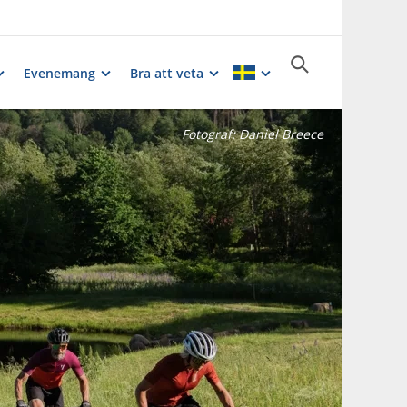
Evenemang
Bra att veta
Fotograf:
Daniel Breece