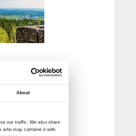
About
med utsikt. Checka
korre och Pelle
Skövdes
se our traffic. We also share
ers who may combine it with
 och grillmys vid de