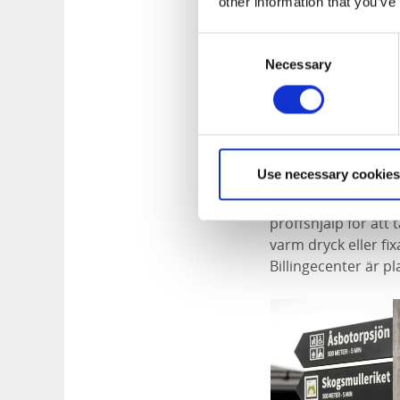
other information that you’ve
många platserna ru
Allt detta och mer 
Consent
Necessary
Selection
Läs mer om Billi
Billingecenter 
Use necessary cookies
Som navet i cykelhju
proffshjälp för att 
varm dryck eller fi
Billingecenter är pl