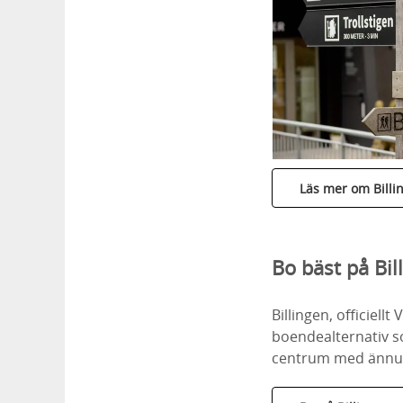
Läs mer om Billi
Bo bäst på Bil
Billingen, officiel
boendealternativ s
centrum med ännu f