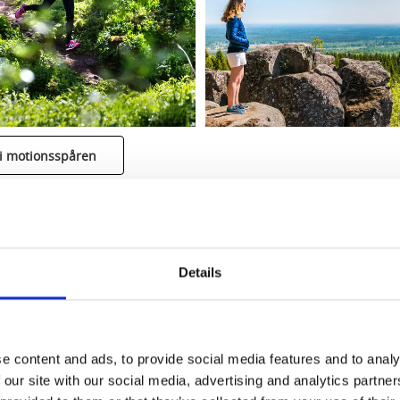
 i motionsspåren
de - mer än bara träning
Details
llstigen
eller
Billingeleden
, ta ett dopp i
Billingebadets
pool 
ets skog
med barnen, där även Billingetrollets vänner Berit E
 Lek på
Äventyrets aktivitetsplats
, eller klättra högt i
Upzone 
e content and ads, to provide social media features and to analy
 our site with our social media, advertising and analytics partn
lingen ett vinterparadis med slalom, skridskoåkning under tak