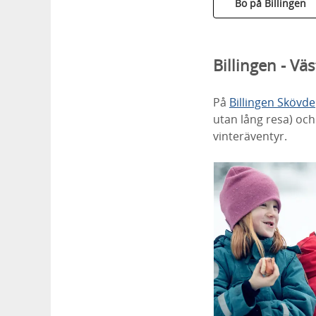
Bo på Billingen
Billingen - Vä
På
Billingen Skövde
utan lång resa) och
vinteräventyr.