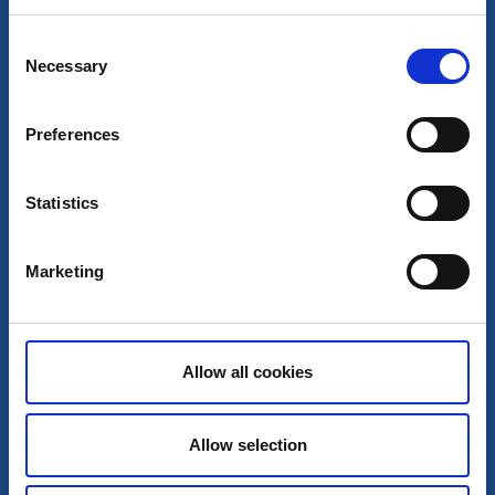
Läs mer
Consent
Necessary
Selection
Preferences
Statistics
Marketing
Naturreservat
Vandra
Allow all cookies
Nord-Långö & Hällsöarna
Strömstad
Allow selection
Naturreservat i Kosterhavet
Läs mer