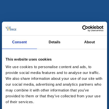
En del av Kosterhavets nationalpark och bjuder på fina
naturupplevelser.
Läs mer
Consent
Details
About
This website uses cookies
We use cookies to personalise content and ads, to
provide social media features and to analyse our traffic.
We also share information about your use of our site with
our social media, advertising and analytics partners who
Naturreservat
Vandra
may combine it with other information that you’ve
Kobbungen
provided to them or that they’ve collected from your use
Strömstad
of their services.
En mångfald av olika naturmiljöer att upptäcka