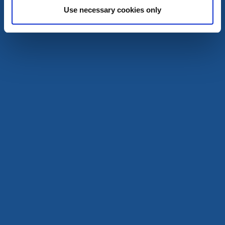
Use necessary cookies only
Naturreservat
Vandra
Naturreservatet Nötholmen
Strömstad
En tätortsnära ö som bjuder på naturupplevelser i en
marin miljö.
Läs mer